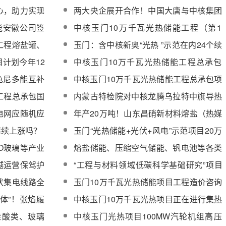
议
心，助力实现
两大央企展开合作！中国大唐与中核集团
签署战略合作协议！
汇能安徽公司签
中核玉门10万千瓦光热储能工程（第1
批）辅机设备部分中标候选人公示
工程熔盐罐、
玉门：含中核新奥“光热 ”示范在内24个续
示
建项目已复工建设
目计划今年12
中核玉门10万千瓦光热储能工程总承包
（第4批）辅机设备竞争性采购
曲色尼多能互补
中核玉门10万千瓦光热储能工程总承包项
目蒸发冷却机组采购
工程总承包国
内蒙古特检院对中核龙腾乌拉特中旗导热
油槽式100MW光热发电项目开展特种设
电网应随机应
年产20万吨！山东昌硝新材料熔盐（热媒
备定期检验工作
体）项目签约
继续上涨吗？
玉门“光热储能+光伏+风电”示范项目20万
千瓦风电工程项目顺利发货
O玻璃等产业
熔盐储能、压缩空气储能、钒电池等各类
长时储能技术最全项目清单
越运营保驾护
“工程与材料领域低碳科学基础研究”项目
指南：建立下一代光-热-储系统能量传递
伏集电线路全
玉门10万千瓦光热储能项目工程造价咨询
转化与储能/释能协同调控方法
服务采购
体”！张焰履
中核玉门10万千瓦光热项目正在进行集热
场反射镜支架安装工作
硅酸类、玻璃
中核玉门光热项目100MW汽轮机组高压