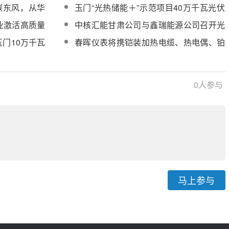
料采购
模块、中低压模块顺利发运
双碳东风，从华
玉门“光热储能＋”示范项目40万千瓦光伏
之路
+20万千瓦风电顺利并网
业激活高质量
中核汇能甘肃公司与鑫瑞能源公司召开光
热技术交流会
门10万千瓦
春晖仪表将携铠装加热电缆、热电偶、铂
电一次成功
电阻等系列产品亮相CPC2026
0
人参与
马上参与