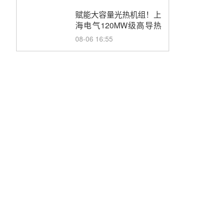
目初步设计第三方评审服
务采购
赋能大容量光热机组！上
海电气120MW级高导热
空冷发电机通过型式试验
08-06 16:55
华电科工金源华电淄博熔
盐储热项目熔盐储罐采购
08-06 11:47
中国电建中南院吉西基地
鲁固直流100MW光工程
性能试验采购
08-06 10:49
西子洁能中标中广核德令
哈50MW光热示范电站二
列蒸汽发生器设备采购
08-05 17:20
亚核阀业中标天山北麓
100MW光热发电工程
EPC总承包项目熔盐截
08-05 17:15