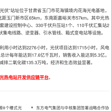
+光伏”站址位于甘肃省玉门市花海镇境内花海光电基地，
北距玉门新市区65km，东南距嘉峪关市57km。其中光热
建设控制中心、330千伏升压站1个、110千伏汇集站2
5千伏集电线路、逆变器、引水管线、箱式变电站等设施。
用小时达到2276小时，光伏项目达到1715小时，风电
量总计每年能达到17.6亿千瓦时，销售收入能达到5.3亿，
，减排二氧化碳135.3万吨，经济和生态效益显著。
。
光热电站开发供应链平台
源8个槽式光
东方电气集团与中核集团签署战略合作协