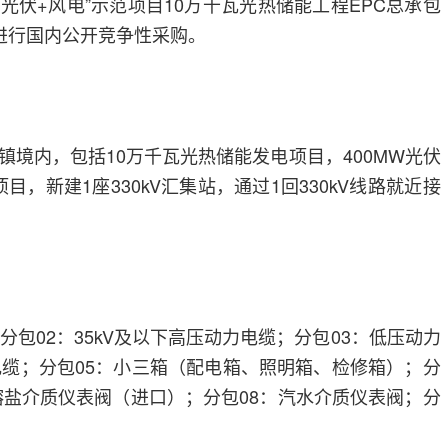
光伏+风电”示范项目10万千瓦光热储能工程EPC总承包
进行国内公开竞争性采购。
镇境内，包括10万千瓦光热储能发电项目，400MW光伏
目，新建1座330kV汇集站，通过1回330kV线路就近接
分包02：35kV及以下高压动力电缆；分包03：低压动力
电缆；分包05：小三箱（配电箱、照明箱、检修箱）；分
：熔盐介质仪表阀（进口）；分包08：汽水介质仪表阀；分