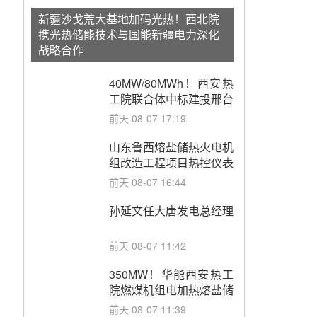
新疆沙戈荒大基地加码光热！西北院
携光热储能技术与国能新疆电力深化
战略合作
40MW/80MWh！西安热
工院联合体中标建投邢台
热电熔盐储热调峰调频改
前天 08-07 17:19
造EPC项目
山东鲁西熔盐储热火电机
组改造工程项目热控仪表
成套设备采购
前天 08-07 16:44
孙延文任大唐发电总经理
前天 08-07 11:42
350MW！华能西安热工
院燃煤机组电加热熔盐储
能提升机组灵活性改造项
前天 08-07 11:39