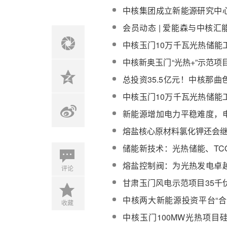
热电站相关岗位招聘
中核集团成立新能源研究中
“双碳”目标
会员动态 | 爱能森与中核
订战略合作协议
中核玉门10万千瓦光热储能
直接空冷系统中标候选人公
中核新奥玉门“光热+”示范项
月底全面建成并网发电
总投资35.5亿元！中核那
基地项目签约
中核玉门10万千瓦光热储能
产铠装加热电缆采购
新能源增加电力平稳难度，
变转型升级
熔盐核心原材料氯化钾还会
储能新技术：光热储能、TC
链机会分析
熔盐控制阀：为光热发电卓
评论
航
甘肃玉门风电示范项目35千
线贯通
中核两大新能源投资平台“合
收藏
新中核汇能党委书记
中核玉门100MW光热项目