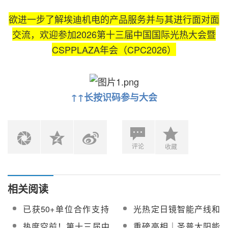
欲进一步了解埃迪机电的产品服务并与其进行面对面
交流，欢迎参加2026第十三届中国国际光热大会暨
CSPPLAZA年会（CPC2026）
↑↑长按识码参与大会
评论
收藏
相关阅读
已获50+单位合作支持
光热定日镜智能产线和
【附名单】！速抢第十
清洗车生产商——京源
热度空前！第十三届中
重磅亮相｜圣普太阳能