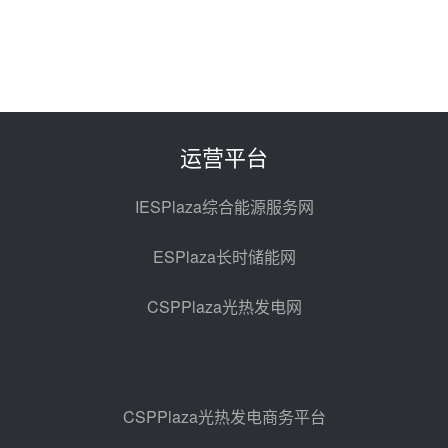
华电科工金源华电淄博熔盐储热项
目熔盐储罐采购
08-06 11:47
中国电建中南院吉西基地鲁固直流
100MW光工程性能试验采购
08-06 10:49
运营平台
西子洁能中标中广核德令哈50MW
光热示范电站二列蒸汽发生器设备
IESPlaza综合能源服务网
采购
08-05 17:20
ESPlaza长时储能网
亚核阀业中标天山北麓100MW光
热发电工程EPC总承包项目熔盐截
CSPPlaza光热发电网
止阀、熔盐三偏心蝶阀采购
08-05 17:15
昊森机电中标新疆华电天山北麓基
地100MW光热发电工程EPC总承
包项目熔盐介质超声波流量计采购
08-05 17:09
CSPPlaza光热发电商务平台