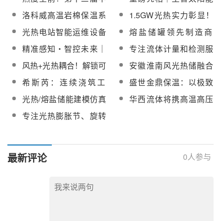
三届中国国际光热大会
中科将亮相CPC2026第
国国际光热大会已获全
将携全系列光热反射
洛科威高温岩棉保温系
1.5GW光热实力彰显！
最后合作席位！
十三届中国国际光热大
球70家单位赞助支持
镜，闪耀第十三届中国
列产品及定制化系统解
安彩光热科技超白玻璃
会
光热电站智能运维设备
熔盐储罐领先制造商
【附名单】
国际光热大会
决方案将亮相第十三届
将亮相第十三届中国国
专业供应商——光睿驰
——上海蓝滨将重磅亮
精准感知・智控未来｜
专注流体计量和检测服
中国国际光热大会
际光热大会
行将亮相CPC2026第十
相第十三届中国国际光
北微传感将亮相
务！科洋科技多款光热
风热+光热耦合！解锁可
安徽淮南风光热储融合
三届中国国际光热大会
热大会
CPC2026
流量计及系统解决方案
再生能源供暖新范式
系统友好型新能源电站
希斯芮：连续浇筑工
盛世金鼎保温：以极致
将亮相CPC2026
项目可研报告编制服务
艺，破解光热镜场施工
绝热，护航光热熔盐储
光热/熔盐储能建模仿真
华西流体将携高温高压
采购
效率难题
能长时稳定运行
利器！上海飞熠将携
汽水阀，熔盐阀等系列
专注光热膨胀节、旋转
Ebsilon解决方案重磅亮
产品亮相CPC2026
接头、金属软管等！昊
相CPC2026
峰管道加入CSPPLAZA
会员单位
最新评论
0
人参与