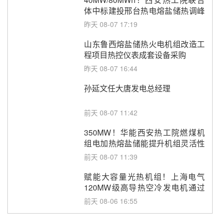
体中标建投邢台热电熔盐储热调峰
调频改造EPC项目
昨天 08-07 17:19
山东鲁西熔盐储热火电机组改造工
程项目热控仪表成套设备采购
昨天 08-07 16:44
孙延文任大唐发电总经理
前天 08-07 11:42
350MW！华能西安热工院燃煤机
组电加热熔盐储能提升机组灵活性
改造项目初步设计第三方评审服务
前天 08-07 11:39
采购
赋能大容量光热机组！上海电气
120MW级高导热空冷发电机通过
型式试验
前天 08-06 16:55