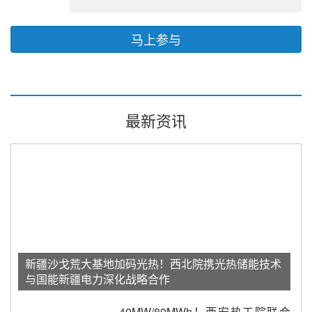
马上参与
最新资讯
新疆沙戈荒大基地加码光热！西北院携光热储能技术
与国能新疆电力深化战略合作
40MW/80MWh！西安热工院联合