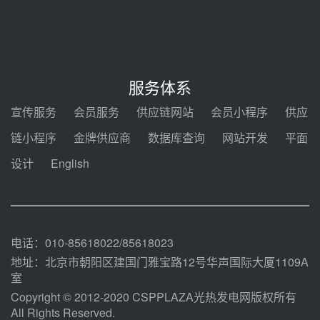
节点突破！独山子石化光伏熔盐储
能示范项目电加热器厂房顺利封顶
08-05 14:48
7400吨！迪尔化工成功签订鲁西火
电机组灵活性改造项目三元液态盐
服务体系
采购合同
08-05 14:12
宣传服务
会员服务
供应链网站
会员小程序
供应
迪尔化工预中标华能西安热工院
链小程序
金牌供应商
数据库查询
网站开发
平面
2026-2029年熔盐介质框架协议
设计
English
08-05 11:37
中能建华中试研院中标重能新疆
100MW光热项目机组调试及性能
试验
08-05 10:41
电话：010-85618022/85618023
地址：北京市朝阳区建国门雅宝路12号华声国际大厦1109A
室
Copyright © 2012-2020 CSPPLAZA光热发电网版权所有
All Rights Reserved.