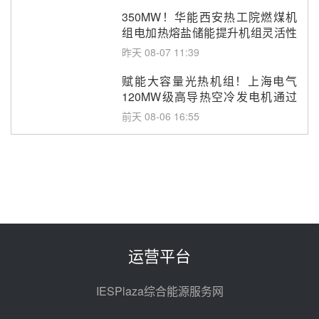
350MW！华能西安热工院燃煤机
组电加热熔盐储能提升机组灵活性
改造项目初步设计第三方评审服务
昨天 08-07 11:39
采购
赋能大容量光热机组！上海电气
120MW级高导热空冷发电机通过
型式试验
前天 08-06 16:55
华电科工金源华电淄博熔盐储热项
目熔盐储罐采购
前天 08-06 11:47
中国电建中南院吉西基地鲁固直流
100MW光工程性能试验采购
前天 08-06 10:49
运营平台
西子洁能中标中广核德令哈50MW
光热示范电站二列蒸汽发生器设备
IESPlaza综合能源服务网
采购
08-05 17:20