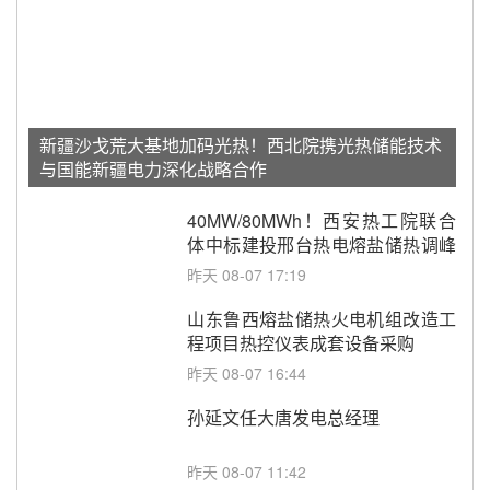
新疆沙戈荒大基地加码光热！西北院携光热储能技术
与国能新疆电力深化战略合作
40MW/80MWh！西安热工院联合
体中标建投邢台热电熔盐储热调峰
调频改造EPC项目
昨天 08-07 17:19
山东鲁西熔盐储热火电机组改造工
程项目热控仪表成套设备采购
昨天 08-07 16:44
孙延文任大唐发电总经理
昨天 08-07 11:42