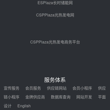
ESPlaza长时储能网
亚核阀业中标天山北麓100MW光
热发电工程EPC总承包项目熔盐截
CSPPlaza光热发电网
止阀、熔盐三偏心蝶阀采购
08-05 17:15
昊森机电中标新疆华电天山北麓基
地100MW光热发电工程EPC总承
包项目熔盐介质超声波流量计采购
08-05 17:09
CSPPlaza光热发电商务平台
节点突破！独山子石化光伏熔盐储
能示范项目电加热器厂房顺利封顶
08-05 14:48
7400吨！迪尔化工成功签订鲁西火
电机组灵活性改造项目三元液态盐
服务体系
采购合同
08-05 14:12
宣传服务
会员服务
供应链网站
会员小程序
供应
迪尔化工预中标华能西安热工院
链小程序
金牌供应商
数据库查询
网站开发
平面
2026-2029年熔盐介质框架协议
设计
English
08-05 11:37