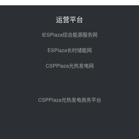
光热示范电站二列蒸汽发生器设备
采购
前天 08-05 17:20
运营平台
亚核阀业中标天山北麓100MW光
热发电工程EPC总承包项目熔盐截
IESPlaza综合能源服务网
止阀、熔盐三偏心蝶阀采购
前天 08-05 17:15
ESPlaza长时储能网
昊森机电中标新疆华电天山北麓基
地100MW光热发电工程EPC总承
CSPPlaza光热发电网
包项目熔盐介质超声波流量计采购
前天 08-05 17:09
节点突破！独山子石化光伏熔盐储
能示范项目电加热器厂房顺利封顶
前天 08-05 14:48
CSPPlaza光热发电商务平台
7400吨！迪尔化工成功签订鲁西火
电机组灵活性改造项目三元液态盐
采购合同
前天 08-05 14:12
迪尔化工预中标华能西安热工院