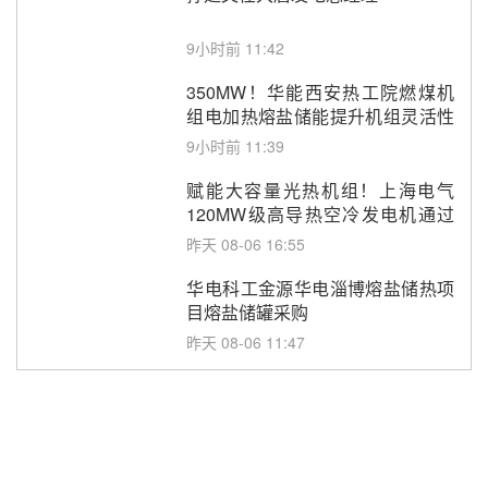
9小时前 11:42
350MW！华能西安热工院燃煤机
组电加热熔盐储能提升机组灵活性
改造项目初步设计第三方评审服务
9小时前 11:39
采购
赋能大容量光热机组！上海电气
120MW级高导热空冷发电机通过
型式试验
昨天 08-06 16:55
华电科工金源华电淄博熔盐储热项
目熔盐储罐采购
昨天 08-06 11:47
中国电建中南院吉西基地鲁固直流
100MW光工程性能试验采购
昨天 08-06 10:49
西子洁能中标中广核德令哈50MW