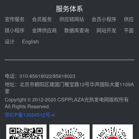
2026-2029年熔盐介质框架协议
服务体系
前天 08-05 11:37
宣传服务
会员服务
供应链网站
会员小程序
供应
中能建华中试研院中标重能新疆
链小程序
金牌供应商
数据库查询
网站开发
平面
100MW光热项目机组调试及性能
试验
设计
English
前天 08-05 10:41
解读丨十五五电源结构优化：光热
规模化助力构建绿色低碳电力供给
格局
前天 08-05 09:11
电话：010-85618022/85618023
地址：北京市朝阳区建国门雅宝路12号华声国际大厦1109A
室
Copyright © 2012-2020 CSPPLAZA光热发电网版权所有
All Rights Reserved.
京ICP备13024512号-4