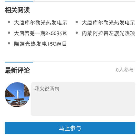
相关阅读
大唐库尔勒光热发电示
大唐库尔勒光热发电示
范项目可行性研究中标
范项目可行性研究公开
大唐若羌一期2×50兆瓦
内蒙阿拉善左旗光热项
公示
招标
光热发电项目测光项目
目重点规划区太阳能测
瞄准光热发电15GW目
询价结果公告
光站建站招标
标！中电工程西北院拟
申请启动第三批测光站
与测风塔补充扩网建站
最新评论
0
人参与
马上参与