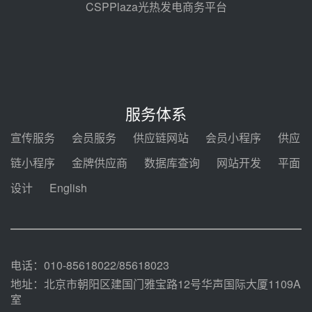
08-05 17:09
CSPPlaza光热发电商务平台
节点突破！独山子石化光伏熔盐储
能示范项目电加热器厂房顺利封顶
08-05 14:48
7400吨！迪尔化工成功签订鲁西火
电机组灵活性改造项目三元液态盐
服务体系
采购合同
08-05 14:12
宣传服务
会员服务
供应链网站
会员小程序
供应
迪尔化工预中标华能西安热工院
链小程序
金牌供应商
数据库查询
网站开发
平面
2026-2029年熔盐介质框架协议
设计
English
08-05 11:37
中能建华中试研院中标重能新疆
100MW光热项目机组调试及性能
试验
08-05 10:41
电话：010-85618022/85618023
地址：北京市朝阳区建国门雅宝路12号华声国际大厦1109A
室