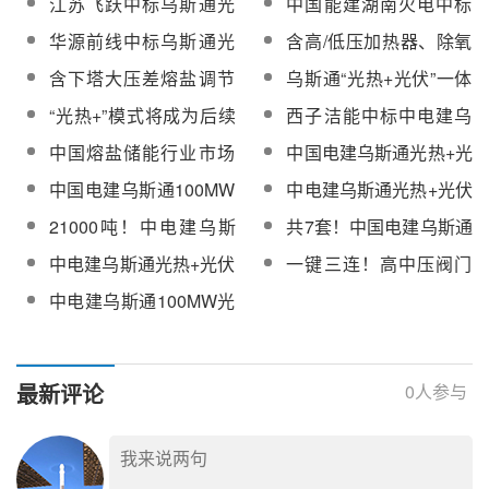
江苏飞跃中标乌斯通光
中国能建湖南火电中标
电加热器
建筑安装工程询价
体化项目高压给水电加
（国产）成交公示
热+光伏一体化项目冷盐
乌斯通光热项目储换热
华源前线中标乌斯通光
含高/低压加热器、除氧
热器
泵设备
及常规岛建安工程
热光伏一体化项目采暖
器等！乌斯通光热光伏
含下塔大压差熔盐调节
乌斯通“光热+光伏”一体
加热站及附属设备
一体化项目压力容器设
阀、疏盐罐、疏盐泵
化项目光热吸热塔基础
“光热+”模式将成为后续
西子洁能中标中电建乌
备采购
等！乌斯通光热+光伏一
正拔地而起，镜场基础
重点发展方向
斯通光热+光伏一体化项
中国熔盐储能行业市场
中国电建乌斯通光热+光
体化项目批量采购
浇筑已完成15%
目压力容器设备
现状及竞争格局
伏一体化项目熔盐截止
中国电建乌斯通100MW
中电建乌斯通光热+光伏
阀采购中标公示
光热项目镜场定日镜基
一体化项目三效蒸发器
21000吨！中电建乌斯
共7套！中国电建乌斯通
础土建施工年度计划超
设备采购
通100MW光热项目硝酸
100MW光热项目熔盐超
中电建乌斯通光热+光伏
一键三连！高中压阀门
额完成15%
钾盐、硝酸钠盐采购
声波流量计（进口）采
一体化项目三效蒸发器
中标熔盐止回阀、熔盐
中电建乌斯通100MW光
购
设备中标公示
截止阀等
热工程熔盐超声波流量
计（进口）设备采购项
目中标结果公示
最新评论
0
人参与