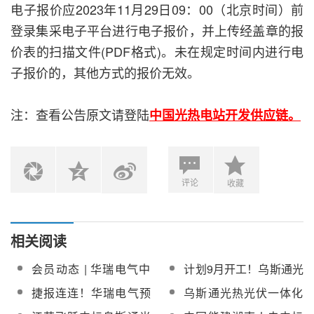
电子报价应2023年11月29日09：00（北京时间）前
登录集采电子平台进行电子报价，并上传经盖章的报
价表的扫描文件(PDF格式)。未在规定时间内进行电
子报价的，其他方式的报价无效。
注：查看公告原文请登陆
中国光热电站开发供应链。
评论
收藏
相关阅读
会员动态 | 华瑞电气中
计划9月开工！乌斯通光
标乌斯通光热+光伏一体
热+光伏一体化项目工程
捷报连连！华瑞电气预
乌斯通光热光伏一体化
化工程总承包项目启动
总承包储换热及常规岛
中标乌斯通光热+光伏一
工程热熔盐泵、调温泵