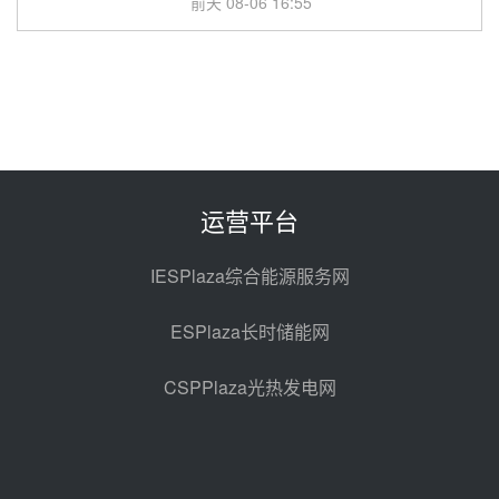
前天 08-06 16:55
华电科工金源华电淄博熔盐储热项
目熔盐储罐采购
前天 08-06 11:47
中国电建中南院吉西基地鲁固直流
100MW光工程性能试验采购
前天 08-06 10:49
运营平台
西子洁能中标中广核德令哈50MW
光热示范电站二列蒸汽发生器设备
IESPlaza综合能源服务网
采购
08-05 17:20
ESPlaza长时储能网
亚核阀业中标天山北麓100MW光
热发电工程EPC总承包项目熔盐截
CSPPlaza光热发电网
止阀、熔盐三偏心蝶阀采购
08-05 17:15
昊森机电中标新疆华电天山北麓基
地100MW光热发电工程EPC总承
包项目熔盐介质超声波流量计采购