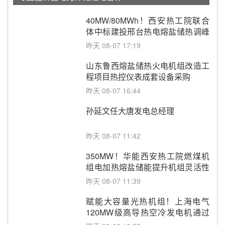
40MW/80MWh！西安热工院联合
体中标建投邢台热电熔盐储热调峰
调频改造EPC项目
昨天 08-07 17:19
山东鲁西熔盐储热火电机组改造工
程项目热控仪表成套设备采购
昨天 08-07 16:44
孙延文任大唐发电总经理
昨天 08-07 11:42
350MW！华能西安热工院燃煤机
组电加热熔盐储能提升机组灵活性
改造项目初步设计第三方评审服务
昨天 08-07 11:39
采购
赋能大容量光热机组！上海电气
120MW级高导热空冷发电机通过
型式试验