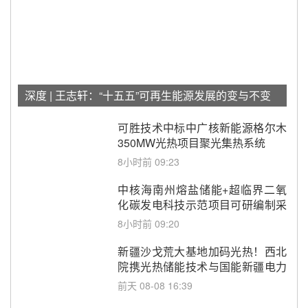
深度 | 王志轩：“十五五”可再生能源发展的变与不变
可胜技术中标中广核新能源格尔木
350MW光热项目聚光集热系统
8小时前 09:23
中核海南州熔盐储能+超临界二氧
化碳发电科技示范项目可研编制采
购
8小时前 09:20
新疆沙戈荒大基地加码光热！西北
院携光热储能技术与国能新疆电力
深化战略合作
前天 08-08 16:39