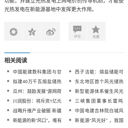
功能，并建立光热发电上网电价的传导机制，才能使
光热发电在新能源基地中发挥更大作用。
评论
收藏
相关阅读
中国能建数科集团与甘
西子洁能：熔盐储能可
肃省永昌县人民政府签
从光热发电向火电灵活
拟建40万千瓦熔盐储热
东北地区首个风光储热
订风光储一体化项目投
性改造、风光储、零碳
系统！国家电投通辽75
一体化示范基地项目动
瓜州：鼓励发展“源网荷
新型能源体系催生风光
资合作框架协议
工厂/园区等应用场景拓
万千瓦风光储项目获批
工建设
储一体化”“风光氢储”“风
储一体化
展
川润股份：将斥资1亿元
三峡集团董事长雷鸣
光火储”“风光储”“风储”
成立子公司拓展风光储
山：风光储将成三峡未
战略升维产业破圈 新疆
中国电建吉林院白城风
“光储”等多能互补开发模
氢等装备制造业务
来发力重点
铺开水风光储一体化发
光储热一体化项目群“鹤
式
新能源的新“风口”，唯有
新能源“风光好” ，我国
展新格局
城之光”党建品牌揭牌
技术创新方能引领未来
首批大基地项目迎投产