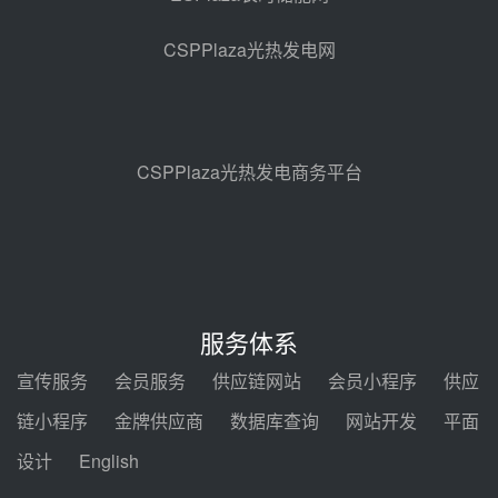
华电科工金源华电淄博熔盐储热项
目熔盐储罐采购
CSPPlaza光热发电网
08-06 11:47
中国电建中南院吉西基地鲁固直流
100MW光工程性能试验采购
08-06 10:49
CSPPlaza光热发电商务平台
西子洁能中标中广核德令哈50MW
光热示范电站二列蒸汽发生器设备
采购
08-05 17:20
亚核阀业中标天山北麓100MW光
热发电工程EPC总承包项目熔盐截
服务体系
止阀、熔盐三偏心蝶阀采购
08-05 17:15
宣传服务
会员服务
供应链网站
会员小程序
供应
昊森机电中标新疆华电天山北麓基
链小程序
金牌供应商
数据库查询
网站开发
平面
地100MW光热发电工程EPC总承
包项目熔盐介质超声波流量计采购
设计
English
08-05 17:09