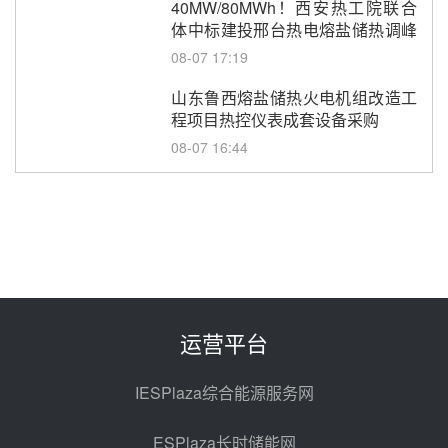
40MW/80MWh！西安热工院联合
体中标建投邢台热电熔盐储热调峰
调频改造EPC项目
08-07 17:19
山东鲁西熔盐储热火电机组改造工
程项目热控仪表成套设备采购
08-07 16:44
孙延文任大唐发电总经理
08-07 11:42
350MW！华能西安热工院燃煤机
组电加热熔盐储能提升机组灵活性
改造项目初步设计第三方评审服务
08-07 11:39
运营平台
采购
赋能大容量光热机组！上海电气
120MW级高导热空冷发电机通过
IESPlaza综合能源服务网
型式试验
08-06 16:55
ESPlaza长时储能网