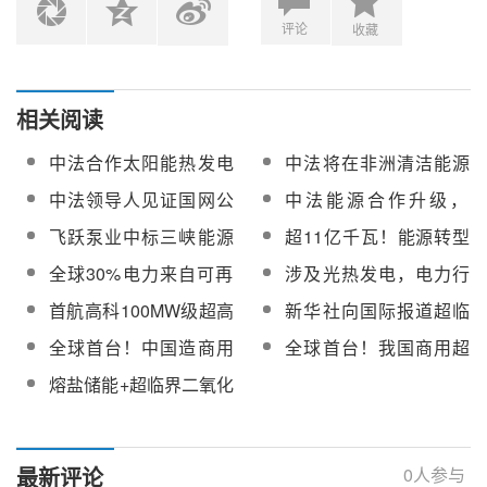
评论
收藏
相关阅读
中法合作太阳能热发电
中法将在非洲清洁能源
项目获研发奖
市场开启三方合作
中法领导人见证国网公
中法能源合作升级，
司签约 双方将在可再生
150亿美元合作清单包
飞跃泵业中标三峡能源
超11亿千瓦！能源转型
能源并网技术、储能技
含哪些能源？
新疆哈密100MW光热项
步伐加快进行中
全球30%电力来自可再
涉及光热发电，电力行
术等领域展开合作
目国产冷盐泵采购
生能源，中国作出巨大
业碳足迹相关标准编制
首航高科100MW级超高
新华社向国际报道超临
贡献
进展如何？
温二氧化碳热泵储能系
界二氧化碳太阳能热发
全球首台！中国造商用
全球首台！我国商用超
统拟列入国家能源局第
电
超临界二氧化碳发电机
临界二氧化碳发电机组
熔盐储能+超临界二氧化
四批能源领域首台
组进入满功率运行冲刺
“超碳一号”成功商运
碳发电科技示范项目将
（套）重大技术装备名
阶段
落地石河子
单
最新评论
0
人参与