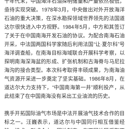
十年代末，中国海洋石油探明储量和产量依然极低，
亟待实现突破。1978年3月，中央做出对外开放海洋
石油的重大决策，在深水勘探领域世界领先的法国道
达尔很快进入中方视野。1984年5月，中方和其签订
了关于在中国南海开发石油的协议。为配合南海石油
开采，中法国两国科学家随后利用法国“让·夏尔科”号
海洋调查船，在南海目标海域联合开展科学考察，以
探明南海深海盆的形成、扩张机制和古海脊与马尼拉
海沟的接合类型。本次科考取得丰硕成果，为南海油
气资源开采进一步奠定了坚实基础。1986年8月，在
道达尔大力支持下，“中国南海第一井”顺利投产，从
此结束了在中国南海没有采出工业油流的历史。
携手开拓国际油气市场是中法开展油气技术合作的目
标之一。汪巍表示，道达尔与中国同行相互借鉴经