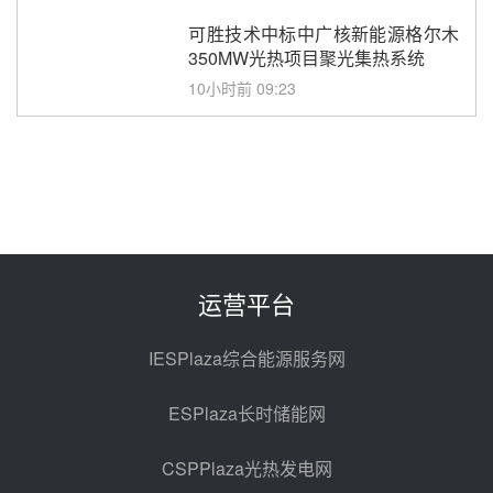
可胜技术中标中广核新能源格尔木
350MW光热项目聚光集热系统
10小时前 09:23
中核海南州熔盐储能+超临界二氧
化碳发电科技示范项目可研编制采
购
10小时前 09:20
新疆沙戈荒大基地加码光热！西北
院携光热储能技术与国能新疆电力
深化战略合作
前天 08-08 16:39
运营平台
40MW/80MWh！西安热工院联合
体中标建投邢台热电熔盐储热调峰
IESPlaza综合能源服务网
调频改造EPC项目
08-07 17:19
ESPlaza长时储能网
山东鲁西熔盐储热火电机组改造工
程项目热控仪表成套设备采购
CSPPlaza光热发电网
08-07 16:44