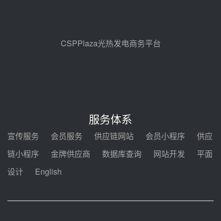
孙延文任大唐发电总经理
08-07 11:42
CSPPlaza光热发电商务平台
350MW！华能西安热工院燃煤机
组电加热熔盐储能提升机组灵活性
改造项目初步设计第三方评审服务
08-07 11:39
采购
赋能大容量光热机组！上海电气
120MW级高导热空冷发电机通过
服务体系
型式试验
08-06 16:55
宣传服务
会员服务
供应链网站
会员小程序
供应
华电科工金源华电淄博熔盐储热项
链小程序
金牌供应商
数据库查询
网站开发
平面
目熔盐储罐采购
设计
English
08-06 11:47
中国电建中南院吉西基地鲁固直流
100MW光工程性能试验采购
08-06 10:49