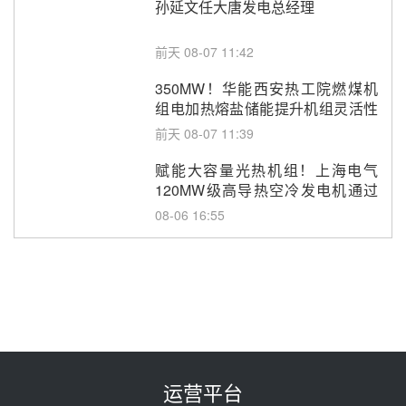
孙延文任大唐发电总经理
前天 08-07 11:42
350MW！华能西安热工院燃煤机
组电加热熔盐储能提升机组灵活性
改造项目初步设计第三方评审服务
前天 08-07 11:39
采购
赋能大容量光热机组！上海电气
120MW级高导热空冷发电机通过
型式试验
08-06 16:55
华电科工金源华电淄博熔盐储热项
目熔盐储罐采购
08-06 11:47
中国电建中南院吉西基地鲁固直流
100MW光工程性能试验采购
08-06 10:49
运营平台