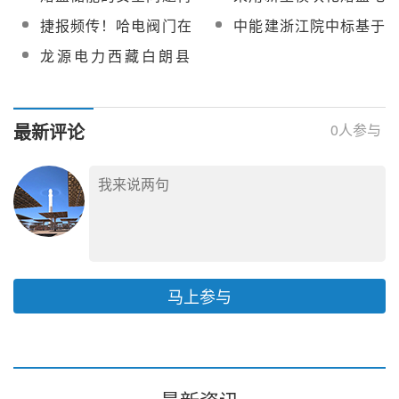
采购（电气、仪表、阀
20万吨太阳能熔盐项目
认知：推动熔盐储能的
蓄热储能技术！华能德
捷报频传！哈电阀门在
中能建浙江院中标基于
门、保温）
开工
健康可持续发展
州电厂熔盐储能项目概
熔盐储能领域连中三标
熔盐储能技术的供热、
龙源电力西藏白朗县
况
调频、调峰可行性研究
50MW光热多能互补项
技术服务项目采购
目和龙源拉孜雅曲水泥
厂风光储一体化源网荷
最新评论
0
人参与
储发电项目可研服务采
购
马上参与