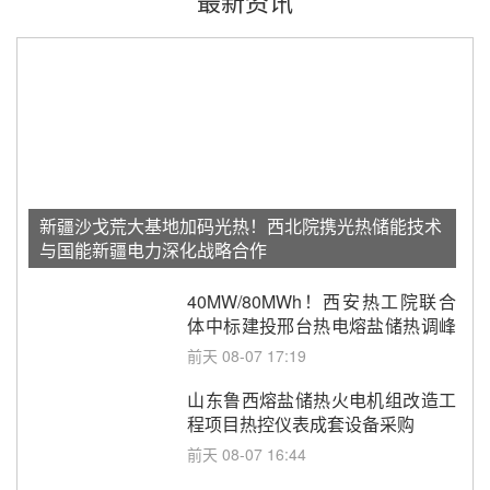
最新资讯
新疆沙戈荒大基地加码光热！西北院携光热储能技术
与国能新疆电力深化战略合作
40MW/80MWh！西安热工院联合
体中标建投邢台热电熔盐储热调峰
调频改造EPC项目
前天 08-07 17:19
山东鲁西熔盐储热火电机组改造工
程项目热控仪表成套设备采购
前天 08-07 16:44