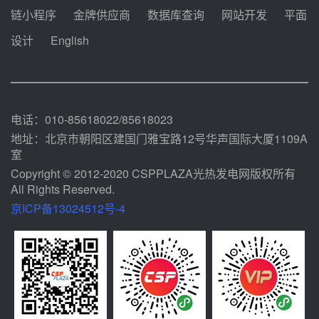
迪尔化工预中标华能西安热工院
链小程序
金牌供应商
数据库查询
网站开发
平面
2026-2029年熔盐介质框架协议
设计
English
08-05 11:37
中能建华中试研院中标重能新疆
100MW光热项目机组调试及性能
试验
08-05 10:41
电话：010-85618022/85618023
地址：北京市朝阳区建国门雅宝路12号华声国际大厦1109A
室
Copyright © 2012-2020 CSPPLAZA光热发电网版权所有
All Rights Reserved.
京ICP备13024512号-4