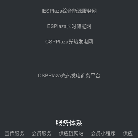
西子洁能中标中广核德令哈50MW
光热示范电站二列蒸汽发生器设备
IESPlaza综合能源服务网
采购
08-05 17:20
ESPlaza长时储能网
亚核阀业中标天山北麓100MW光
热发电工程EPC总承包项目熔盐截
CSPPlaza光热发电网
止阀、熔盐三偏心蝶阀采购
08-05 17:15
昊森机电中标新疆华电天山北麓基
地100MW光热发电工程EPC总承
包项目熔盐介质超声波流量计采购
08-05 17:09
CSPPlaza光热发电商务平台
节点突破！独山子石化光伏熔盐储
能示范项目电加热器厂房顺利封顶
08-05 14:48
7400吨！迪尔化工成功签订鲁西火
电机组灵活性改造项目三元液态盐
服务体系
采购合同
08-05 14:12
宣传服务
会员服务
供应链网站
会员小程序
供应