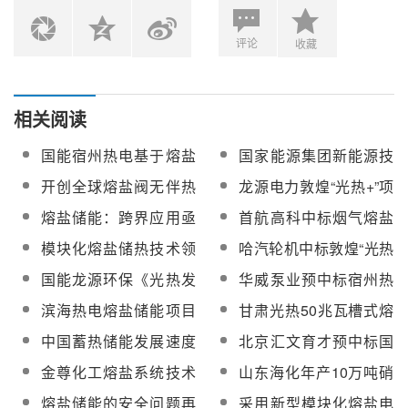
评论
收藏
相关阅读
国能宿州热电基于熔盐
国家能源集团新能源技
储热的煤电灵活性关键
术研究院熔盐储热项目
开创全球熔盐阀无伴热
龙源电力敦煌“光热+”项
技术研究及示范应用工
设计咨询服务询价采购
之先河！亚核阀业成功
目100MW熔盐线性菲涅
熔盐储能：跨界应用亟
首航高科中标烟气熔盐
程施工项目中标候选人
中标山西豪仑科化工消
尔光热项目蒸汽发生器
需解决三大难题
储热科研平台运行操作
公示
模块化熔盐储热技术领
哈汽轮机中标敦煌“光热
缺技改项目熔盐阀
(SGS）系统设备公开招
服务
先企业——昱华科技加
+”项目100MW熔盐线性
标项目中标候选人公示
国能龙源环保《光热发
华威泵业预中标宿州热
入CSPPLAZA会员单位
菲涅尔光热项目蒸汽发
电熔盐储能系统技术规
电基于熔盐储热的煤电
滨海热电熔盐储能项目
甘肃光热50兆瓦槽式熔
生器(SGS）系统设备
范》团体标准参编采购
灵活性关键技术研究及
换热器、熔盐储罐及盐
盐发电项目复工复产
中国蓄热储能发展速度
北京汇文育才预中标国
示范应用项目熔盐泵采
泵采购
领跑全球
能龙源环保《光热发电
购
金尊化工熔盐系统技术
山东海化年产10万吨硝
熔盐储能系统技术规
服务、设备制造及材料
酸钾、2万吨硝酸镁、
熔盐储能的安全问题再
采用新型模块化熔盐电
范》团体标准参编采购