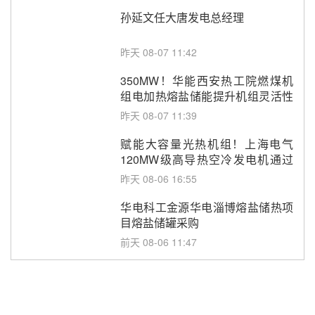
孙延文任大唐发电总经理
昨天 08-07 11:42
350MW！华能西安热工院燃煤机
组电加热熔盐储能提升机组灵活性
改造项目初步设计第三方评审服务
昨天 08-07 11:39
采购
赋能大容量光热机组！上海电气
120MW级高导热空冷发电机通过
型式试验
昨天 08-06 16:55
华电科工金源华电淄博熔盐储热项
目熔盐储罐采购
前天 08-06 11:47
中国电建中南院吉西基地鲁固直流
100MW光工程性能试验采购
前天 08-06 10:49