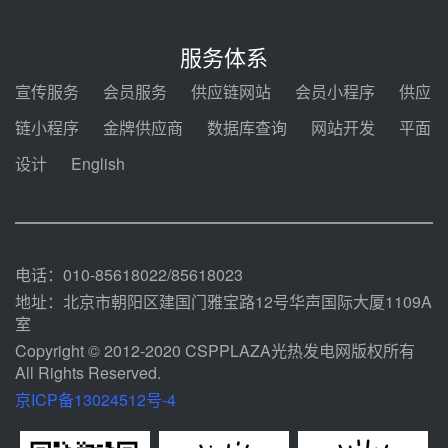
迪尔化工预中标华能西安热工院
2026-2029年熔盐介质框架协议
服务体系
08-05 11:37
宣传服务
会员服务
供应链网站
会员小程序
供应
中能建华中试研院中标重能新疆
链小程序
金牌供应商
数据库查询
网站开发
平面
100MW光热项目机组调试及性能
试验
设计
English
08-05 10:41
解读丨十五五电源结构优化：光热
规模化助力构建绿色低碳电力供给
格局
08-05 09:11
电话：010-85618022/85618023
地址：北京市朝阳区建国门雅宝路12号华声国际大厦1109A
室
Copyright © 2012-2020 CSPPLAZA光热发电网版权所有
All Rights Reserved.
京ICP备13024512号-4