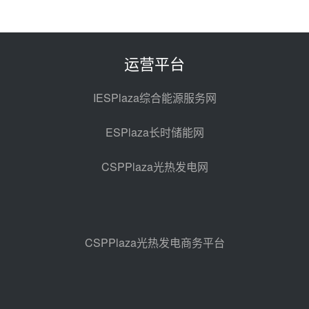
西子洁能中标中广核德令哈50MW
光热示范电站二列蒸汽发生器设备
采购
前天 08-05 17:20
运营平台
亚核阀业中标天山北麓100MW光
热发电工程EPC总承包项目熔盐截
IESPlaza综合能源服务网
止阀、熔盐三偏心蝶阀采购
前天 08-05 17:15
ESPlaza长时储能网
昊森机电中标新疆华电天山北麓基
地100MW光热发电工程EPC总承
CSPPlaza光热发电网
包项目熔盐介质超声波流量计采购
前天 08-05 17:09
节点突破！独山子石化光伏熔盐储
能示范项目电加热器厂房顺利封顶
前天 08-05 14:48
CSPPlaza光热发电商务平台
7400吨！迪尔化工成功签订鲁西火
电机组灵活性改造项目三元液态盐
采购合同
前天 08-05 14:12