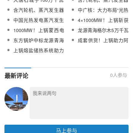
光热发电工程主机设备
100MW光热发电工程业
“光热+光伏”一体化清洁
等！大唐石城子100MW
含汽轮机、蒸汽发生器
中广核：大力布局“光热
采购
主工程师
能源示范项目顺利开工
光热发电工程主机设备
等！大唐石城子100MW
+”项目，以新能源储热
中国光热发电蒸汽发生
4×1000MW！上锅斩获
中标候选人公示
光热发电工程主机设备
解决新能源调节问题
器厂商名录（含业绩）
重大订单
1000MW！上锅蒙西电
龙源青海格尔木5万千瓦
中标结果公示
网首个百万级超超临界
熔盐储能项目蒸汽发生
东方锅炉中标龙源青海
成套供货！上锅助力阿
机组顺利通过“168”试运
器设备采购
格尔木5万千瓦熔盐储能
克塞110MW塔式光热项
上锅熔盐储热系统助力
行
项目蒸汽发生器设备
目成功并网
全球最大规模压缩空气
储能项目全面投产
最新评论
0
人参与
马上参与