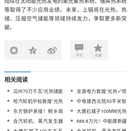
陆续在太阳能光热发电的聚光集热系统、储换热系统
等取得了不少应用业绩。未来，上锅将在光热、热
储、压缩空气储能等领域持续发力，争取更多新突
破。
评论
收藏
相关阅读
瓜州70万千瓦“光热储能
龙源电力敦煌“光热+”项
+”项目汽包及蒸汽发生
目100MW熔盐线性菲涅
哈汽轮机中标敦煌“光热
中电建西北院50平米智
器吊装就位
尔光热项目蒸汽发生器
+”项目100MW熔盐线性
能定日镜及镜场控制系
东方锅炉承接！桐乡熔
大唐石城子100MW光热
(SGS）系统设备公开招
菲涅尔光热项目蒸汽发
统实证研究项目蒸汽发
盐储能示范项目熔盐蒸
发电科技创新示范项目
标项目中标候选人公示
含汽轮机、蒸汽发生器
888.8万元！中能建新疆
生器(SGS）系统设备
生器设备采购项目竞谈
汽发生器、再热器发运
通过认定评审
等！大唐石城子100MW
院预中标大唐石城子
公告
大唐石城子100万千瓦
含汽轮机、蒸汽发生器