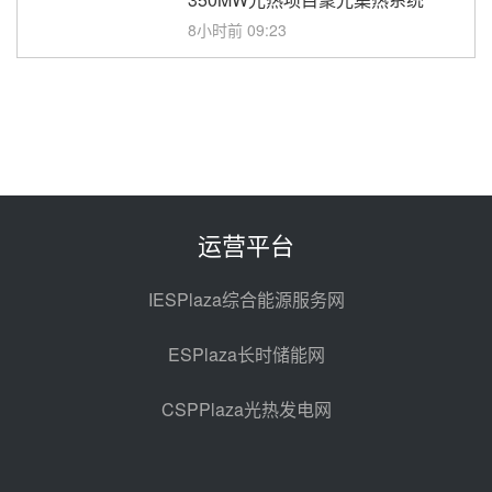
8小时前 09:23
中核海南州熔盐储能+超临界二氧
化碳发电科技示范项目可研编制采
购
8小时前 09:20
新疆沙戈荒大基地加码光热！西北
院携光热储能技术与国能新疆电力
深化战略合作
前天 08-08 16:39
运营平台
40MW/80MWh！西安热工院联合
体中标建投邢台热电熔盐储热调峰
IESPlaza综合能源服务网
调频改造EPC项目
08-07 17:19
ESPlaza长时储能网
山东鲁西熔盐储热火电机组改造工
程项目热控仪表成套设备采购
CSPPlaza光热发电网
08-07 16:44
孙延文任大唐发电总经理