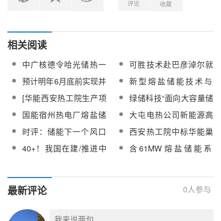
评论
收藏
相关阅读
中广核德令哈光储热一
可胜技术赴巴彦淖尔就
体化200万千瓦（光热
熔盐生产、光热发电等
预计明年6月底前实现并
新型熔盐储能技术与
20万千瓦）项目熔盐止
项目合作考察调研
网发电！甘肃光热50兆
2×645MW火电机组深度
[华能西安热工院生产项
绿储科技“面向大容量储
回阀采购
瓦熔盐槽式光热项目安
耦合应用EPC项目招标
目6kV熔盐电加热器框
能的智能高压熔盐电加
国能宿州热电厂熔盐储
大屯电热公司新能源高
装完成90%集热器塔架
架协议招标] 中标候选人
热系统”入选2024新型储
热项目化盐服务中标候
电压直驱加热熔盐综合
时评：储能下一个风口
西安热工院中标华能巢
公示
能关键技术应用及方案
选人公示
能源系统项目初可研评
——长时储能
湖基于熔盐储热的机组
汇编
40+！我国在建/推进中
含61MW熔盐储能系
审结果公告
灵活性综合提升改造可
熔盐储能（非光热发
统！达拉特经济开发区
行性研究报告编制
电）项目统计
增量配电网绿色供电项
目成功并网
最新评论
0
人参与