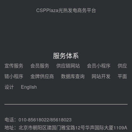
08-07 11:42
CSPPlaza光热发电商务平台
350MW！华能西安热工院燃煤机
组电加热熔盐储能提升机组灵活性
改造项目初步设计第三方评审服务
08-07 11:39
采购
赋能大容量光热机组！上海电气
120MW级高导热空冷发电机通过
服务体系
型式试验
08-06 16:55
宣传服务
会员服务
供应链网站
会员小程序
供应
华电科工金源华电淄博熔盐储热项
链小程序
金牌供应商
数据库查询
网站开发
平面
目熔盐储罐采购
设计
English
08-06 11:47
中国电建中南院吉西基地鲁固直流
100MW光工程性能试验采购
08-06 10:49
电话：010-85618022/85618023
地址：北京市朝阳区建国门雅宝路12号华声国际大厦1109A