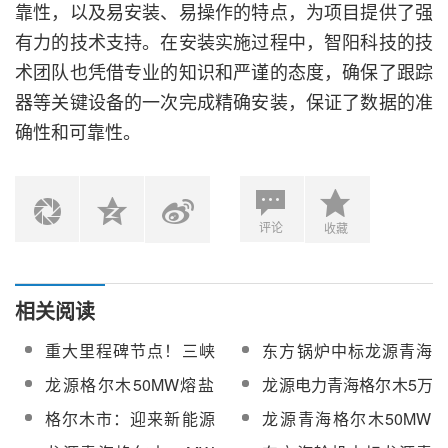
靠性，以及易安装、易操作的特点，为项目提供了强
有力的技术支持。在安装实施过程中，智阳科技的技
术团队也凭借专业的知识和严谨的态度，确保了跟踪
器等关键设备的一次完成精确安装，保证了数据的准
确性和可靠性。
评论
收藏
相关阅读
重大里程碑节点！三峡
东方锅炉中标龙源青海
能源格尔木100MW光热
格尔木5万千瓦熔盐储能
龙源格尔木50MW熔盐
龙源电力青海格尔木5万
EPC总承包工程汽轮机
项目蒸汽发生器设备
储能发电专用汽轮发电
千瓦熔盐储能工程场区
格尔木市：迎来新能源
龙源青海格尔木50MW
扣盖顺利完成
机组及其附属设备采购
PC总承包招标
产业发展的最好时期，
熔盐储能工程汽轮发电