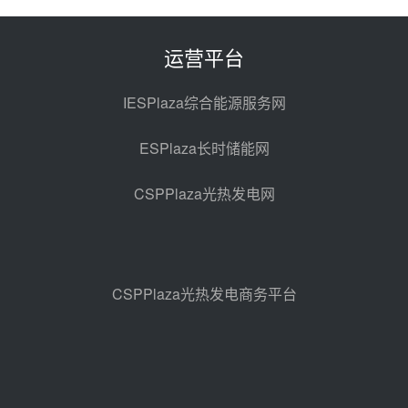
电机组灵活性改造项目三元液态盐
采购合同
昨天 08-05 14:12
运营平台
迪尔化工预中标华能西安热工院
2026-2029年熔盐介质框架协议
IESPlaza综合能源服务网
昨天 08-05 11:37
ESPlaza长时储能网
中能建华中试研院中标重能新疆
100MW光热项目机组调试及性能
CSPPlaza光热发电网
试验
昨天 08-05 10:41
解读丨十五五电源结构优化：光热
规模化助力构建绿色低碳电力供给
格局
昨天 08-05 09:11
CSPPlaza光热发电商务平台
华能西安热工院熔盐电伴热三年框
架协议项目中标候选人公示
前天 08-04 11:33
350MW光热大基地建设提速！哈