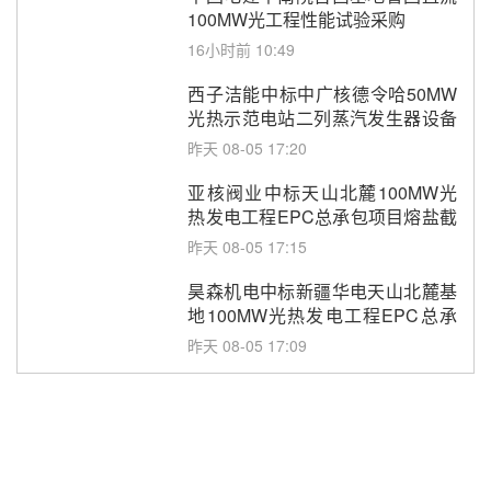
100MW光工程性能试验采购
16小时前 10:49
西子洁能中标中广核德令哈50MW
光热示范电站二列蒸汽发生器设备
采购
昨天 08-05 17:20
亚核阀业中标天山北麓100MW光
热发电工程EPC总承包项目熔盐截
止阀、熔盐三偏心蝶阀采购
昨天 08-05 17:15
昊森机电中标新疆华电天山北麓基
地100MW光热发电工程EPC总承
包项目熔盐介质超声波流量计采购
昨天 08-05 17:09
节点突破！独山子石化光伏熔盐储
能示范项目电加热器厂房顺利封顶
昨天 08-05 14:48
7400吨！迪尔化工成功签订鲁西火