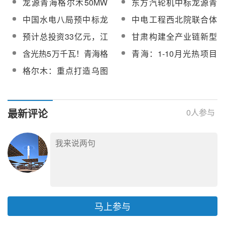
龙源青海格尔木50MW
东方汽轮机中标龙源青
将成为全省主力军
机组中标候选人公示
熔盐储能工程
海格尔木50MW熔盐储
中国水电八局预中标龙
中电工程西北院联合体
150MW/6kV（10kV）
能工程汽轮发电机组
源电力青海格尔木5万千
总承包！三峡格尔木
预计总投资33亿元，江
甘肃构建全产业链新型
熔盐电加热器采购
瓦熔盐储能工程场区PC
100MW光热项目首片吸
苏首个GW级熔盐储能
能源体系调查，光热助
含光热5万千瓦！青海格
青海：1-10月光热项目
总承包
热器管屏吊装顺利完成
（热）产业布局落户盐
力丝路古道别样“风光”
尔木新能源已并网装机
完成投资同比增长
格尔木：重点打造乌图
城大丰
906.3万千瓦
246.54%
美仁光伏光热园区，已
初步形成光伏、光热等
多点发展格局
最新评论
0
人参与
马上参与