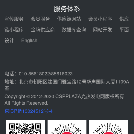
锅中标格尔木项目蒸汽发生系统
服务体系
前天 08-04 09:54
宣传服务
会员服务
供应链网站
会员小程序
供应
甘肃建投安装公司赴京洽谈，深化
链小程序
金牌供应商
数据库查询
网站开发
平面
瓜州、博州光热项目战略合作
设计
English
前天 08-04 09:27
新型电力系统建设“十五五”规划印
发！明确推动光热发电规模化发展
前天 08-04 09:16
电话：010-85618022/85618023
地址：北京市朝阳区建国门雅宝路12号华声国际大厦1109A
室
Copyright © 2012-2020 CSPPLAZA光热发电网版权所有
All Rights Reserved.
京ICP备13024512号-4