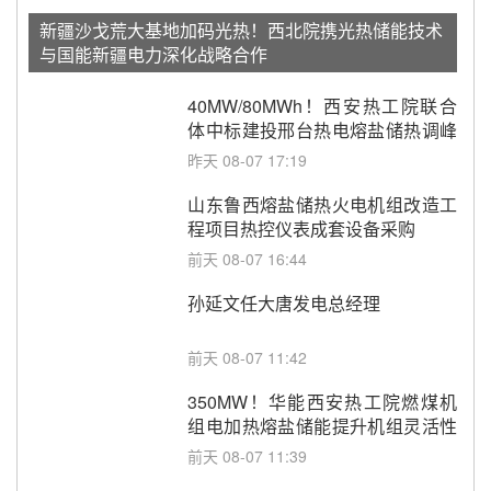
新疆沙戈荒大基地加码光热！西北院携光热储能技术
与国能新疆电力深化战略合作
40MW/80MWh！西安热工院联合
体中标建投邢台热电熔盐储热调峰
调频改造EPC项目
昨天 08-07 17:19
山东鲁西熔盐储热火电机组改造工
程项目热控仪表成套设备采购
前天 08-07 16:44
孙延文任大唐发电总经理
前天 08-07 11:42
350MW！华能西安热工院燃煤机
组电加热熔盐储能提升机组灵活性
改造项目初步设计第三方评审服务
前天 08-07 11:39
采购