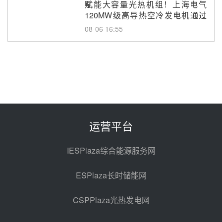
赋能大容量光热机组！上海电气
120MW级高导热空冷发电机通过
型式试验
08-06 16:55
华电科工金源华电淄博熔盐储热项
目熔盐储罐采购
08-06 11:47
中国电建中南院吉西基地鲁固直流
100MW光工程性能试验采购
08-06 10:49
运营平台
西子洁能中标中广核德令哈50MW
光热示范电站二列蒸汽发生器设备
IESPlaza综合能源服务网
采购
08-05 17:20
ESPlaza长时储能网
亚核阀业中标天山北麓100MW光
热发电工程EPC总承包项目熔盐截
CSPPlaza光热发电网
止阀、熔盐三偏心蝶阀采购
08-05 17:15