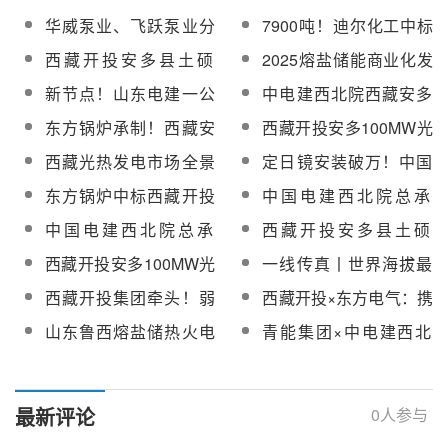
及压力容器设备采购中
100MW光热+800MW光
安多100MW光热项目
华威泵业、飞跃泵业分
7900吨！迪尔化工中标
标候选人公示
伏一体化项目光热部分
EPC总承包调温熔盐泵
别中标西藏开投安多
西藏开投安多100MW光
西藏开投安多县土硕
2025熔盐储能商业化发
EPC总承包熔盐用超声
及疏盐泵设备
100MW光热项目EPC总
热项目EPC总承包熔盐
100MW光热+800MW光
展论坛在鄯善召开
波流量计设备采购
新节点！山东电建一公
中电建西北院西藏安多
承包高、低温熔盐泵设
硝酸钾采购
伏一体化项目光热部分
司高海拔光热项目建设
100MW光热EPC总承包
备
东方锅炉承制！西藏安
西藏开投安多100MW光
EPC总承包分散控制系
接连实现突破
项目创优及科研成果协
多100MW光热项目汽包
热项目EPC总承包熔盐
统DCS设备采购成交结
西藏光热发电市场全景
定日镜安装破万！中国
作服务采购
完工发运
用超声波流量计设备采
果公示
一览
电建西北院总承包西藏
东方锅炉中标西藏开投
中国电建西北院总承
购公示中标候选人
安多100MW光热项目迎
安多县土硕100MW光热
包！西藏开投安多
中国电建西北院总承
西藏开投安多县土硕
关键节点
项目聚光集热系统设备
100MW光热项目吸热塔
包！西藏开投安多
100兆瓦塔式光热电站
西藏开投安多100MW光
一线传真丨世界海拔最
分系统调试
钢结构首吊成功
100MW光热项目动力岛
项目汽轮机组顺利发运
热部分EPC总承包项目
高、西藏首个塔式光热
西藏开投集团牵头！弱
西藏开投×东方电气：携
建设提速
熔盐管道及设备电伴热
项目又有关键进展
电网下超高海拔塔式光
手布局西藏光热+储能
山东鲁西熔盐储热火电
青能集团×中电建西北
设备采购
热电站关键技术研究与
+氢能全产业链
机组改造工程项目分散
院，深化光热领域合作
应用项目全面启动
控制系统采购
最新评论
0
人参与