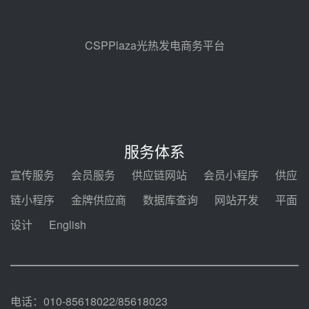
昊森机电中标新疆华电天山北麓基
地100MW光热发电工程EPC总承
包项目熔盐介质超声波流量计采购
08-05 17:09
CSPPlaza光热发电商务平台
节点突破！独山子石化光伏熔盐储
能示范项目电加热器厂房顺利封顶
08-05 14:48
7400吨！迪尔化工成功签订鲁西火
电机组灵活性改造项目三元液态盐
服务体系
采购合同
08-05 14:12
宣传服务
会员服务
供应链网站
会员小程序
供应
迪尔化工预中标华能西安热工院
链小程序
金牌供应商
数据库查询
网站开发
平面
2026-2029年熔盐介质框架协议
设计
English
08-05 11:37
中能建华中试研院中标重能新疆
100MW光热项目机组调试及性能
试验
08-05 10:41
电话：010-85618022/85618023