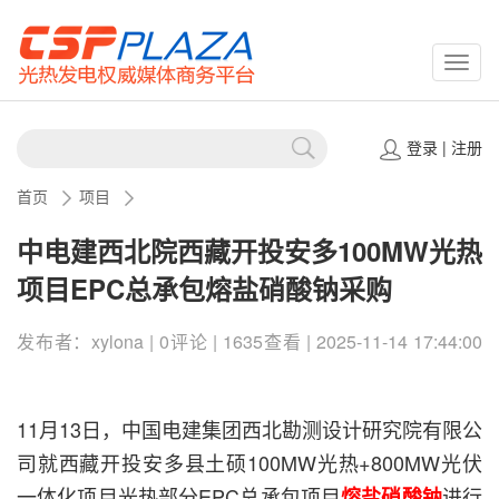
CSPP
登录
|
注册
首页
项目
中电建西北院西藏开投安多100MW光热
项目EPC总承包熔盐硝酸钠采购
发布者：xylona | 0评论 | 1635查看 | 2025-11-14 17:44:00
11月13日，中国电建集团西北勘测设计研究院有限公
司就西藏开投安多县土硕100MW光热+800MW光伏
一体化项目光热部分EPC总承包项目
进行
熔盐硝酸钠