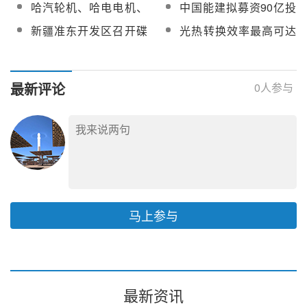
河北张承唐氢能试点启
热制氢与低熔点熔盐槽
哈汽轮机、哈电电机、
中国能建拟募资90亿投
行
调试技术服务采购
动首个落地项目
式集热器两项目获批国
西子洁能预中标中能建
建四个新能源项目，光
新疆准东开发区召开碟
光热转换效率最高可达
家重点研发计划政府间
当雄县100MW光热项目
热发电为核心投资方向
式光热裂解制氢技术研
91.6%！天津大学研制
专项
主机设备采购
讨交流会
出石墨烯-熔盐复合储热
材料
最新评论
0
人参与
马上参与
最新资讯