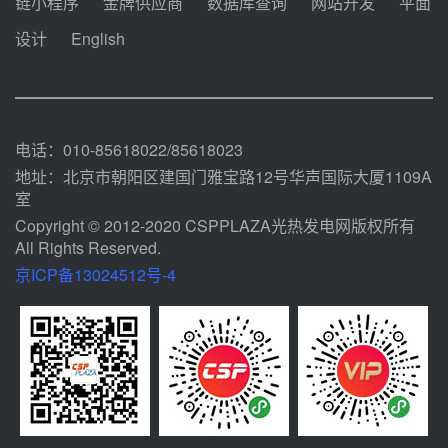
链小程序
金牌供应商
数据库查询
网站开发
平面
麓100MW光热发电项目用“碳钢、
合金钢管件”采购
设计
English
前天 08-03 16:58
华电重能新疆天山北麓新能源基地
100MW光热发电项目管件采购
前天 08-03 16:29
电话：010-85618022/85618023
地址：北京市朝阳区建国门雅宝路12号华声国际大厦1109A
室
Copyright © 2012-2020 CSPPLAZA光热发电网版权所有
All Rights Reserved.
京ICP备13024512号-4