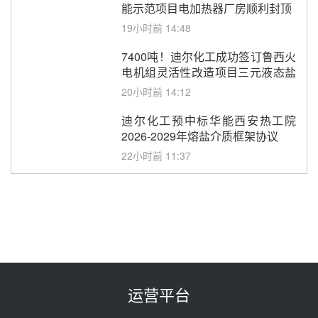
能示范项目电加热器厂房顺利封顶
19小时前 14:48
7400吨！迪尔化工成功签订鲁西火
电机组灵活性改造项目三元液态盐
采购合同
20小时前 14:12
迪尔化工预中标华能西安热工院
2026-2029年熔盐介质框架协议
22小时前 11:37
中能建华中试研院中标重能新疆
100MW光热项目机组调试及性能
试验
23小时前 10:41
解读丨十五五电源结构优化：光热
规模化助力构建绿色低碳电力供给
格局
昨天 08-05 09:11
运营平台
华能西安热工院熔盐电伴热三年框