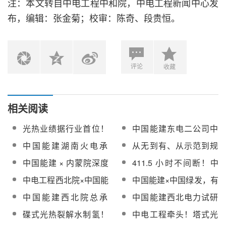
注：本文转自中电工程中和院，中电工程新闻中心发
布，编辑：张金菊；校审：陈奇、段贵恒。
评论
收藏
相关阅读
光热业绩据行业首位！
中国能建东电二公司中
中国能建发布接待机构
标乌斯太热电厂熔盐储
中国能建湖南火电承
从无到有、从示范到规
投资者调研活动的公告
热耦合煤电机组调频调
建！中广核阿里50MW
模化，中国能建西北院
中国能建 × 内蒙院深度
411.5 小时不间断！中
峰及安全供汽技术改造
光热项目主变压器附件
助力新疆光热产业绘就
会谈，或将在光热、储
国能建哈密50MW光热
施工总承包
中电工程西北院×中国能
中国能建×中国绿发，有
开始安装
发展蓝图
能、外送大基地等领域
电站创运行新标杆
建科技公司，共推光热
望在高温熔盐储能等领
中国能建西北院总承
中国能建西北电力试研
深度合作
等新能源项目合作
域开展深度合作
包！三峡哈密100MW光
院中标华能西安热工院
碟式光热裂解水制氢！
中电工程牵头！塔式光
热项目全系统满负荷运
生产项目熔盐储能系统