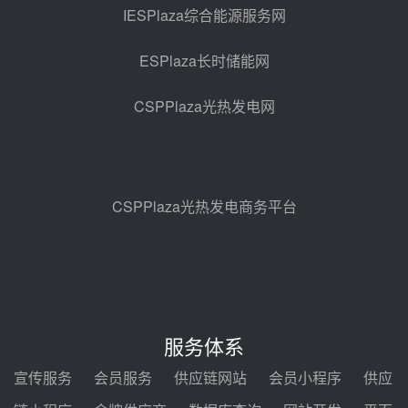
架协议项目中标候选人公示
IESPlaza综合能源服务网
昨天 08-04 11:33
ESPlaza长时储能网
350MW光热大基地建设提速！哈
锅中标格尔木项目蒸汽发生系统
CSPPlaza光热发电网
前天 08-04 09:54
甘肃建投安装公司赴京洽谈，深化
瓜州、博州光热项目战略合作
前天 08-04 09:27
CSPPlaza光热发电商务平台
新型电力系统建设“十五五”规划印
发！明确推动光热发电规模化发展
前天 08-04 09:16
中电建共和100万千瓦光伏光热项
目海南州香加#1储能工程EPC总承
服务体系
包项目设备采购
前天 08-03 17:10
宣传服务
会员服务
供应链网站
会员小程序
供应
河北金悦弘千中标重能新疆天山北