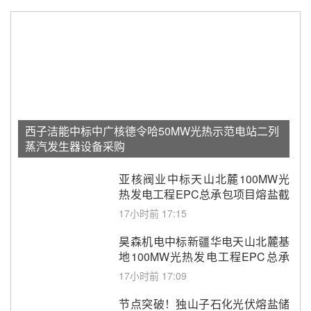
西子洁能中标中广核德令哈50MW光热示范电站二列
蒸汽发生器设备采购
亚核阀业中标天山北麓100MW光
热发电工程EPC总承包项目熔盐截
止阀、熔盐三偏心蝶阀采购
17小时前 17:15
昊森机电中标新疆华电天山北麓基
地100MW光热发电工程EPC总承
包项目熔盐介质超声波流量计采购
17小时前 17:09
节点突破！独山子石化光伏熔盐储