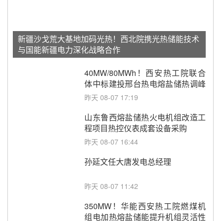
新疆沙戈荒大基地加码光热！西北院携光热储能技术
与国能新疆电力深化战略合作
40MW/80MWh！西安热工院联合
体中标建投邢台热电熔盐储热调峰
调频改造EPC项目
昨天 08-07 17:19
山东鲁西熔盐储热火电机组改造工
程项目热控仪表成套设备采购
昨天 08-07 16:44
孙延文任大唐发电总经理
昨天 08-07 11:42
350MW！华能西安热工院燃煤机
组电加热熔盐储能提升机组灵活性