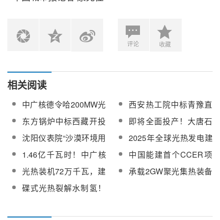
评论
收藏
相关阅读
中广核德令哈200MW光
西安热工院中标青豫直
热项目光热机组涉网试
流二期10万千瓦光热项
东方锅炉中标西藏开投
即将全面投产！大唐石
验技术服务采购
目性能试验
安多县土硕100MW光热
城子100MW光热项目进
沈阳仪表院“沙漠环境用
2025年全球光热发电建
项目聚光集热系统设备
入连续发电攻坚阶段
光热定日镜清洗机器人”
成总装机增至8707MW
1.46亿千瓦时！中广核
中国能建首个CCER项
分系统调试
项目入选辽宁省首台(套)
德令哈50兆瓦光热电站
目减排量成功登记 | 哈
光热装机72万千瓦，建
承载2GW聚光集热装备
重大技术装备推广应用
年度上网电量再创新高
密熔盐塔式50兆瓦光热
设国内最大的光热核心
制造基地项目！百川常
目录
碟式光热裂解水制氢！
发电项目
装备供应基地！酒泉市
晟光热科技（青海）有
河北张承唐氢能试点启
“十五五”规划建议发布
限公司正式成立
动首个落地项目