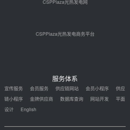
CSPPlaza光热发电网
止阀、熔盐三偏心蝶阀采购
08-05 17:15
昊森机电中标新疆华电天山北麓基
地100MW光热发电工程EPC总承
包项目熔盐介质超声波流量计采购
08-05 17:09
CSPPlaza光热发电商务平台
节点突破！独山子石化光伏熔盐储
能示范项目电加热器厂房顺利封顶
08-05 14:48
7400吨！迪尔化工成功签订鲁西火
电机组灵活性改造项目三元液态盐
服务体系
采购合同
08-05 14:12
宣传服务
会员服务
供应链网站
会员小程序
供应
迪尔化工预中标华能西安热工院
链小程序
金牌供应商
数据库查询
网站开发
平面
2026-2029年熔盐介质框架协议
设计
English
08-05 11:37
中能建华中试研院中标重能新疆
100MW光热项目机组调试及性能