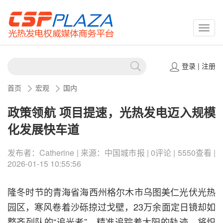
CSPP
登录
|
注册
首页
宏观
国内
政策领航 项目提速，光热发电迈入规模
化发展快车道
发布者：Catherine | 来源：中国城市报 | 0评论 | 5550查看 |
2026-01-15 10:55:56
隆冬时节的青海省海西州格尔木市乌图美仁光伏光热
园区，寒风卷着沙砾掠过戈壁，23万余面定日镜却如
整齐列队的“追光者”，精准追踪着太阳的轨迹，将炽