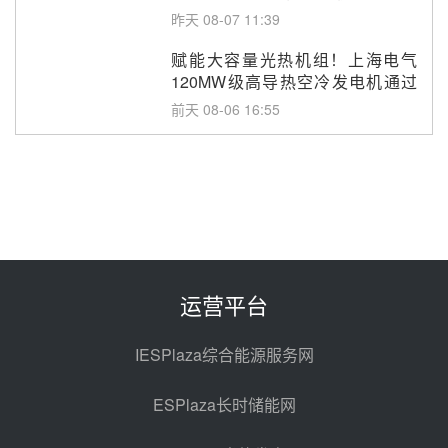
改造项目初步设计第三方评审服务
昨天 08-07 11:39
采购
赋能大容量光热机组！上海电气
120MW级高导热空冷发电机通过
型式试验
前天 08-06 16:55
华电科工金源华电淄博熔盐储热项
目熔盐储罐采购
前天 08-06 11:47
中国电建中南院吉西基地鲁固直流
100MW光工程性能试验采购
前天 08-06 10:49
运营平台
西子洁能中标中广核德令哈50MW
光热示范电站二列蒸汽发生器设备
IESPlaza综合能源服务网
采购
08-05 17:20
ESPlaza长时储能网
亚核阀业中标天山北麓100MW光
热发电工程EPC总承包项目熔盐截