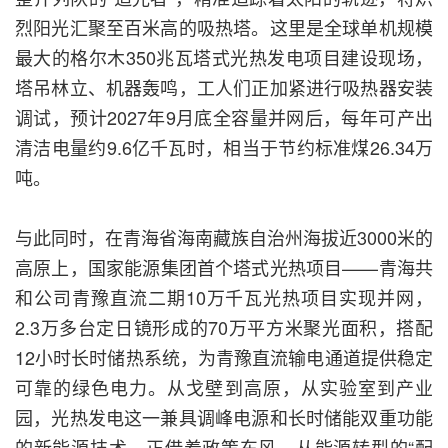
烈阳光汇聚至百米高的吸热塔。这里是全球单机规模
最大的格尔木350兆瓦塔式光热发电项目建设现场，
塔吊林立、机器轰鸣，工人们正加紧进行吸热器安装
调试，预计2027年9月底全容量并网后，每年可产出
清洁电量约9.6亿千瓦时，相当于节约标准煤26.34万
吨。
与此同时，在青海省海南藏族自治州海拔近3000米的
高原上，国家能源集团首个塔式光热项目——青海共
和公司青豫直流二期10万千瓦光热项目实现并网，
2.3万多台定日镜形成的70万平方米聚光面积，搭配
12小时长时储热系统，为青豫直流输电通道提供稳定
可靠的绿色电力。从戈壁到高原，从实验室到产业
园，光热发电这一兼具调峰电源和长时储能双重功能
的新能源技术，正借着政策东风，从能源转型的“配