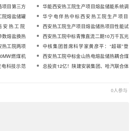
调试技术服务
组灵活性技术
造项目第三方
华能西安热工院生产项目熔盐储能系统调
试技术服务采购
工院熔盐储罐
华宁电伴热中标西安热工院生产项目
安装全面完成
500MW/2000MWh熔盐储能中心电伴热系
西安热工院
西安热工院生产项目熔盐储热项目性能试
统设备
能中心调试及运
验服务采购
参数熔盐换热
西安热工院中标青豫直流二期10万千瓦光
分析服务采购
热项目性能试验
安热工院两项
中核集团首席科学家黄彦平：“超碳”登
场，发电不再“烧开水”
50MW燃煤机
西安热工院中标金山热电熔盐储热耦合煤
灵活性改造项
电机组调频调峰及安全供热供汽技术改造
发电科技示范
总投资12亿！陕建安装集团、哈汽联合体
项目设备采购
中标山东肥城100MW/400MWh超临界二
氧化碳高温热力电池储能示范项目DBO
0
人参与