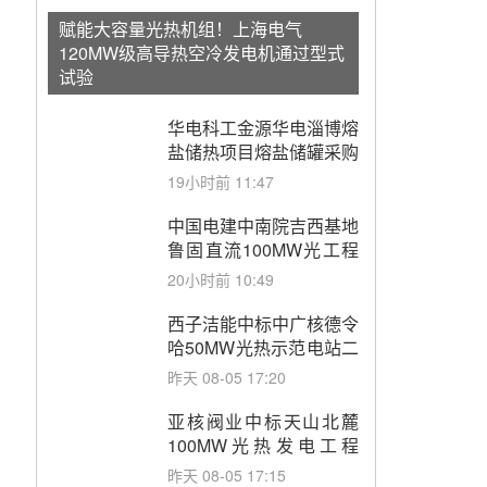
赋能大容量光热机组！上海电气
120MW级高导热空冷发电机通过型式
试验
华电科工金源华电淄博熔
盐储热项目熔盐储罐采购
19小时前 11:47
中国电建中南院吉西基地
鲁固直流100MW光工程
性能试验采购
20小时前 10:49
西子洁能中标中广核德令
哈50MW光热示范电站二
列蒸汽发生器设备采购
昨天 08-05 17:20
亚核阀业中标天山北麓
100MW光热发电工程
EPC总承包项目熔盐截
昨天 08-05 17:15