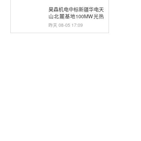
止阀、熔盐三偏心蝶阀采
购
昊森机电中标新疆华电天
山北麓基地100MW光热
发电工程EPC总承包项
昨天 08-05 17:09
目熔盐介质超声波流量计
采购
节点突破！独山子石化光
伏熔盐储能示范项目电加
热器厂房顺利封顶
昨天 08-05 14:48
7400吨！迪尔化工成功
签订鲁西火电机组灵活性
改造项目三元液态盐采购
昨天 08-05 14:12
合同
迪尔化工预中标华能西安
热工院2026-2029年熔盐
介质框架协议
昨天 08-05 11:37
中能建华中试研院中标重
能新疆100MW光热项目
机组调试及性能试验
昨天 08-05 10:41