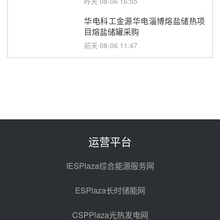
昨天 08-06 16:55
华电科工金源华电淄博熔盐储热项
目熔盐储罐采购
前天 08-06 11:47
中国电建中南院吉西基地鲁固直流
100MW光工程性能试验采购
前天 08-06 10:49
西子洁能中标中广核德令哈50MW
光热示范电站二列蒸汽发生器设备
采购
前天 08-05 17:20
运营平台
亚核阀业中标天山北麓100MW光
热发电工程EPC总承包项目熔盐截
IESPlaza综合能源服务网
止阀、熔盐三偏心蝶阀采购
前天 08-05 17:15
ESPlaza长时储能网
昊森机电中标新疆华电天山北麓基
地100MW光热发电工程EPC总承
CSPPlaza光热发电网
包项目熔盐介质超声波流量计采购