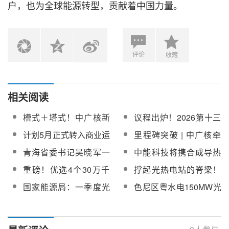
户，也为全球能源转型，贡献着中国力量。
评论
收藏
相关阅读
槽式＋塔式！中广核新
议程出炉！2026第十三
疆华曜哈密40万千瓦光
届中国国际光热大会5月
计划5月正式转入商业运
里程碑突破 | 中广核牵
热储项目可研报告编制
成都召开
行！三峡哈密100万千
头、龙腾光热参与攻关
青海省委书记吴晓军一
中能科技将携合成导热
采购
瓦“光热+光伏”一体化项
国内首个超高海拔大开
行莅临青海众控德令哈
油亮相第十三届中国国
重磅！优选4个30万千
撑起光热电站的脊梁！
目已实现全球首个光热
口槽式光热省级专项获
35万千瓦光热发电示范
际光热大会
瓦光热项目！青海2026
2026光热支架重点厂商
电站APS一键启停功能
批立项
国家能源局：一季度光
色尼区粤水电150MW光
（试点）项目调研指导
年第一批独立光热项目
名录【附主要业绩】
热新增装机同比增
热项目蒸汽发生系统邀
竞配启动
130%，累计达202万千
请采购
瓦