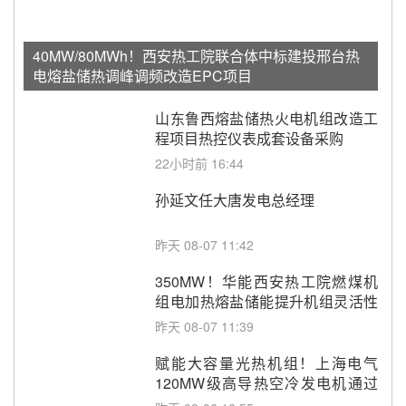
40MW/80MWh！西安热工院联合体中标建投邢台热
电熔盐储热调峰调频改造EPC项目
山东鲁西熔盐储热火电机组改造工
程项目热控仪表成套设备采购
22小时前 16:44
孙延文任大唐发电总经理
昨天 08-07 11:42
350MW！华能西安热工院燃煤机
组电加热熔盐储能提升机组灵活性
改造项目初步设计第三方评审服务
昨天 08-07 11:39
采购
赋能大容量光热机组！上海电气
120MW级高导热空冷发电机通过
型式试验