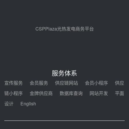
前天 08-05 17:09
节点突破！独山子石化光伏熔盐储
能示范项目电加热器厂房顺利封顶
08-05 14:48
CSPPlaza光热发电商务平台
7400吨！迪尔化工成功签订鲁西火
电机组灵活性改造项目三元液态盐
采购合同
08-05 14:12
迪尔化工预中标华能西安热工院
2026-2029年熔盐介质框架协议
服务体系
08-05 11:37
宣传服务
会员服务
供应链网站
会员小程序
供应
中能建华中试研院中标重能新疆
链小程序
金牌供应商
数据库查询
网站开发
平面
100MW光热项目机组调试及性能
试验
设计
English
08-05 10:41
解读丨十五五电源结构优化：光热
规模化助力构建绿色低碳电力供给