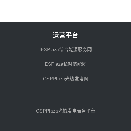
前天 08-06 11:47
中国电建中南院吉西基地鲁固直流
100MW光工程性能试验采购
前天 08-06 10:49
运营平台
西子洁能中标中广核德令哈50MW
光热示范电站二列蒸汽发生器设备
IESPlaza综合能源服务网
采购
08-05 17:20
ESPlaza长时储能网
亚核阀业中标天山北麓100MW光
热发电工程EPC总承包项目熔盐截
CSPPlaza光热发电网
止阀、熔盐三偏心蝶阀采购
08-05 17:15
昊森机电中标新疆华电天山北麓基
地100MW光热发电工程EPC总承
包项目熔盐介质超声波流量计采购
08-05 17:09
CSPPlaza光热发电商务平台
节点突破！独山子石化光伏熔盐储
能示范项目电加热器厂房顺利封顶