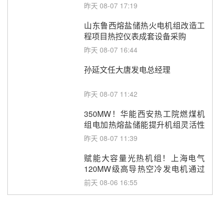
调频改造EPC项目
昨天 08-07 17:19
山东鲁西熔盐储热火电机组改造工
程项目热控仪表成套设备采购
昨天 08-07 16:44
孙延文任大唐发电总经理
昨天 08-07 11:42
350MW！华能西安热工院燃煤机
组电加热熔盐储能提升机组灵活性
改造项目初步设计第三方评审服务
昨天 08-07 11:39
采购
赋能大容量光热机组！上海电气
120MW级高导热空冷发电机通过
型式试验
前天 08-06 16:55
华电科工金源华电淄博熔盐储热项
目熔盐储罐采购