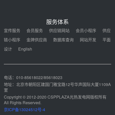
08-05 14:48
7400吨！迪尔化工成功签订鲁西火
电机组灵活性改造项目三元液态盐
服务体系
采购合同
08-05 14:12
宣传服务
会员服务
供应链网站
会员小程序
供应
迪尔化工预中标华能西安热工院
链小程序
金牌供应商
数据库查询
网站开发
平面
2026-2029年熔盐介质框架协议
设计
English
08-05 11:37
中能建华中试研院中标重能新疆
100MW光热项目机组调试及性能
试验
08-05 10:41
电话：010-85618022/85618023
地址：北京市朝阳区建国门雅宝路12号华声国际大厦1109A
室
Copyright © 2012-2020 CSPPLAZA光热发电网版权所有
All Rights Reserved.
京ICP备13024512号-4