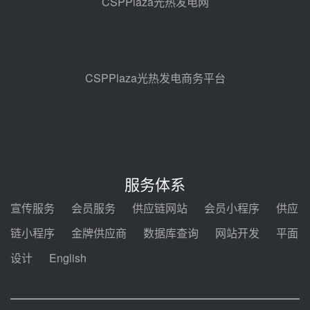
CSPPlaza光热发电网
止阀、熔盐三偏心蝶阀采购
08-05 17:15
昊森机电中标新疆华电天山北麓基
地100MW光热发电工程EPC总承
包项目熔盐介质超声波流量计采购
08-05 17:09
CSPPlaza光热发电商务平台
节点突破！独山子石化光伏熔盐储
能示范项目电加热器厂房顺利封顶
08-05 14:48
7400吨！迪尔化工成功签订鲁西火
电机组灵活性改造项目三元液态盐
服务体系
采购合同
08-05 14:12
宣传服务
会员服务
供应链网站
会员小程序
供应
迪尔化工预中标华能西安热工院
链小程序
金牌供应商
数据库查询
网站开发
平面
2026-2029年熔盐介质框架协议
设计
English
08-05 11:37
中能建华中试研院中标重能新疆
100MW光热项目机组调试及性能