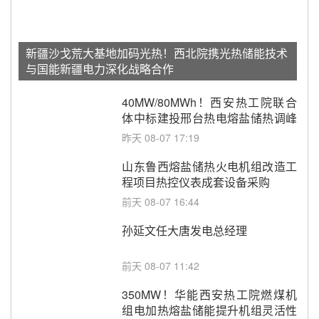
新疆沙戈荒大基地加码光热！西北院携光热储能技术
与国能新疆电力深化战略合作
40MW/80MWh！西安热工院联合
体中标建投邢台热电熔盐储热调峰
调频改造EPC项目
昨天 08-07 17:19
山东鲁西熔盐储热火电机组改造工
程项目热控仪表成套设备采购
前天 08-07 16:44
孙延文任大唐发电总经理
前天 08-07 11:42
350MW！华能西安热工院燃煤机
组电加热熔盐储能提升机组灵活性