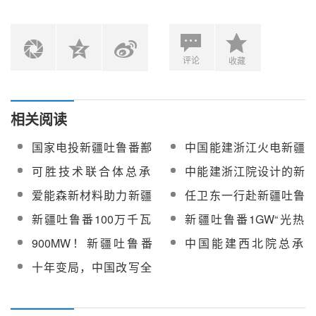
评论
收藏
相关阅读
国家电投新疆吐鲁番鄯
中国能建浙江火电新疆
善七克台100MW光热发
吐鲁番光热+光伏项目首
可胜技术联合体总承
中能建浙江院设计的新
电项目化盐服务招标
屏吸热器管排吊装就位
包！浙江火电新疆吐鲁
疆吐鲁番光热+光伏一体
爱能森新材料助力新疆
任卫东一行赴新疆吐鲁
番100MW光热项目完成
化项目220千伏汇集站
吐鲁番光热光伏项目完
番鄯善七克台100MW光
新疆吐鲁番100万千瓦
新疆吐鲁番1GW“光热
全部定日镜组装安装
倒送电一次成功
成15000吨熔盐共晶任
热发电项目现场督导检
光热+光伏一体化项目汽
+光伏”一体化项目300兆
900MW！新疆吐鲁番
中国能建西北院总承
务
查
轮机扣缸成功
瓦光伏全容量并网发电
“光热+光伏”项目光伏工
包！新疆吐鲁番唐山海
十年变局，中国改写全
程全容量并网发电
泰100MW塔式光热项目
球光热版图
全系统投运发电