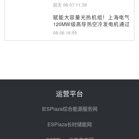
改造项目初步设计第三方评审服务
前天 08-07 11:39
采购
赋能大容量光热机组！上海电气
120MW级高导热空冷发电机通过
型式试验
08-06 16:55
华电科工金源华电淄博熔盐储热项
目熔盐储罐采购
08-06 11:47
中国电建中南院吉西基地鲁固直流
100MW光工程性能试验采购
08-06 10:49
运营平台
西子洁能中标中广核德令哈50MW
光热示范电站二列蒸汽发生器设备
IESPlaza综合能源服务网
采购
08-05 17:20
ESPlaza长时储能网
亚核阀业中标天山北麓100MW光
热发电工程EPC总承包项目熔盐截