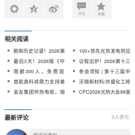
评论
收藏
相关阅读
刷新历史记录！2026第
100+领先光热发电供应
十三届中国国际光热大
商业绩将录入2026版
最后3天！2026版《中
议程出炉！2026第十三
会盛大开幕
《中国光热电站开发供
国光热电站开发供应链
届中国国际光热大会5月
限额300人，免费观
参会须知 | 第十三届中
应链指南》【附名录】
指南》即将截止录入！
成都召开
展！2026第十三届中国
国国际光热大会，月底
首航高科将鼎力支持第
沃锦新材料/并盛化工将
国际光热大会
成都见！
十三届中国国际光热大
鼎力支持第十三届中国
金友集团伴热电缆、熔
CPC2026光热大会88家
会召开
国际光热大会召开
盐加热器电缆、定日镜
展商/合作方一览，覆盖
电缆等系列产品将亮相
光热发电全产业链产品
CPC2026
与服务
最新评论
0
人参与