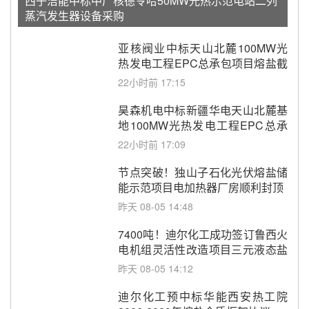
西子洁能中标中广核德令哈50MW光热示范电站二列
蒸汽发生器设备采购
亚核阀业中标天山北麓100MW光
热发电工程EPC总承包项目熔盐截
止阀、熔盐三偏心蝶阀采购
22小时前 17:15
昊森机电中标新疆华电天山北麓基
地100MW光热发电工程EPC总承
包项目熔盐介质超声波流量计采购
22小时前 17:09
节点突破！独山子石化光伏熔盐储
能示范项目电加热器厂房顺利封顶
昨天 08-05 14:48
7400吨！迪尔化工成功签订鲁西火
电机组灵活性改造项目三元液态盐
采购合同
昨天 08-05 14:12
迪尔化工预中标华能西安热工院