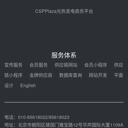
瓜州、博州光热项目战略合作
前天 08-04 09:27
CSPPlaza光热发电商务平台
新型电力系统建设“十五五”规划印
发！明确推动光热发电规模化发展
前天 08-04 09:16
中电建共和100万千瓦光伏光热项
目海南州香加#1储能工程EPC总承
服务体系
包项目设备采购
前天 08-03 17:10
宣传服务
会员服务
供应链网站
会员小程序
供应
河北金悦弘千中标重能新疆天山北
链小程序
金牌供应商
数据库查询
网站开发
平面
麓100MW光热发电项目用“碳钢、
合金钢管件”采购
设计
English
前天 08-03 16:58
华电重能新疆天山北麓新能源基地
100MW光热发电项目管件采购
前天 08-03 16:29
电话：010-85618022/85618023
地址：北京市朝阳区建国门雅宝路12号华声国际大厦1109A