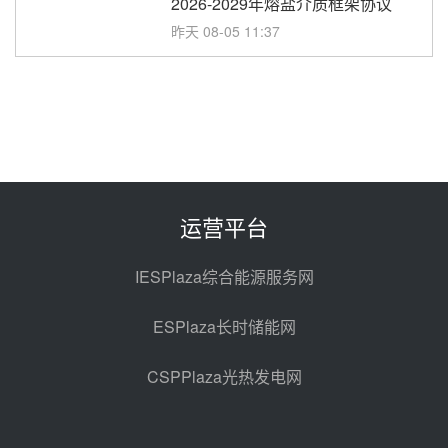
2026-2029年熔盐介质框架协议
昨天 08-05 11:37
中能建华中试研院中标重能新疆
100MW光热项目机组调试及性能
试验
昨天 08-05 10:41
解读丨十五五电源结构优化：光热
规模化助力构建绿色低碳电力供给
格局
昨天 08-05 09:11
运营平台
华能西安热工院熔盐电伴热三年框
架协议项目中标候选人公示
IESPlaza综合能源服务网
前天 08-04 11:33
ESPlaza长时储能网
350MW光热大基地建设提速！哈
锅中标格尔木项目蒸汽发生系统
CSPPlaza光热发电网
前天 08-04 09:54
甘肃建投安装公司赴京洽谈，深化