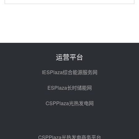
华电科工金源华电淄博熔盐储热项
目熔盐储罐采购
08-06 11:47
中国电建中南院吉西基地鲁固直流
100MW光工程性能试验采购
08-06 10:49
运营平台
西子洁能中标中广核德令哈50MW
光热示范电站二列蒸汽发生器设备
IESPlaza综合能源服务网
采购
08-05 17:20
ESPlaza长时储能网
亚核阀业中标天山北麓100MW光
热发电工程EPC总承包项目熔盐截
CSPPlaza光热发电网
止阀、熔盐三偏心蝶阀采购
08-05 17:15
昊森机电中标新疆华电天山北麓基
地100MW光热发电工程EPC总承
包项目熔盐介质超声波流量计采购
08-05 17:09
CSPPlaza光热发电商务平台