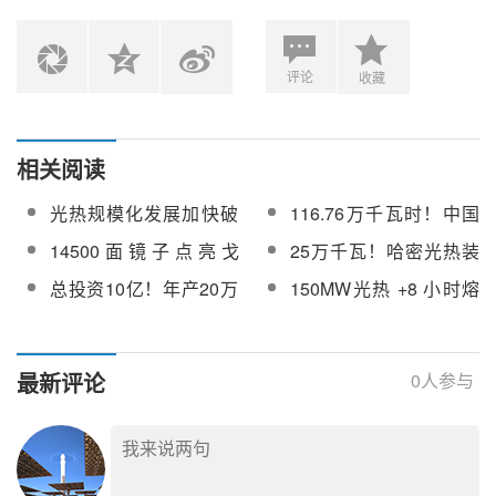
评论
收藏
相关阅读
光热规模化发展加快破
116.76万千瓦时！中国
题
能建哈密50MW熔盐塔
14500面镜子点亮戈
25万千瓦！哈密光热装
式光热示范电站日发电
壁！哈密超级光热电站
机规模领跑全疆
总投资10亿！年产20万
150MW光热 +8 小时熔
量创新高
年发2亿度清洁电
支中高温集热管！哈密
盐储热！中能建哈密光
首个光电热储一体化项
热储基地全力冲刺 2026
目即将投产
年底投产
最新评论
0
人参与