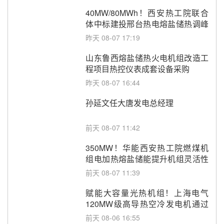
40MW/80MWh！西安热工院联合
体中标建投邢台热电熔盐储热调峰
调频改造EPC项目
昨天 08-07 17:19
山东鲁西熔盐储热火电机组改造工
程项目热控仪表成套设备采购
昨天 08-07 16:44
孙延文任大唐发电总经理
前天 08-07 11:42
350MW！华能西安热工院燃煤机
组电加热熔盐储能提升机组灵活性
改造项目初步设计第三方评审服务
前天 08-07 11:39
采购
赋能大容量光热机组！上海电气
120MW级高导热空冷发电机通过
型式试验
前天 08-06 16:55