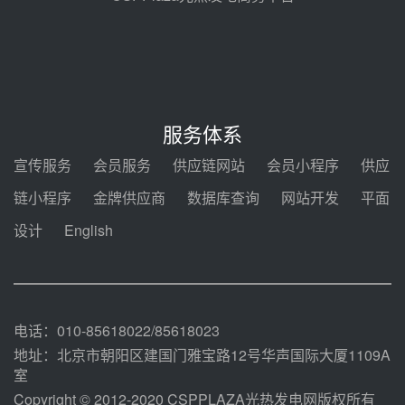
节点突破！独山子石化光伏熔盐储
能示范项目电加热器厂房顺利封顶
08-05 14:48
7400吨！迪尔化工成功签订鲁西火
电机组灵活性改造项目三元液态盐
服务体系
采购合同
08-05 14:12
宣传服务
会员服务
供应链网站
会员小程序
供应
迪尔化工预中标华能西安热工院
链小程序
金牌供应商
数据库查询
网站开发
平面
2026-2029年熔盐介质框架协议
设计
English
08-05 11:37
中能建华中试研院中标重能新疆
100MW光热项目机组调试及性能
试验
08-05 10:41
电话：010-85618022/85618023
地址：北京市朝阳区建国门雅宝路12号华声国际大厦1109A
室
Copyright © 2012-2020 CSPPLAZA光热发电网版权所有