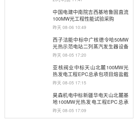
中国电建中南院吉西基地鲁固直流
100MW光工程性能试验采购
昨天 08-06 10:49
西子洁能中标中广核德令哈50MW
光热示范电站二列蒸汽发生器设备
采购
昨天 08-05 17:20
亚核阀业中标天山北麓100MW光
热发电工程EPC总承包项目熔盐截
止阀、熔盐三偏心蝶阀采购
昨天 08-05 17:15
昊森机电中标新疆华电天山北麓基
地100MW光热发电工程EPC总承
包项目熔盐介质超声波流量计采购
昨天 08-05 17:09
节点突破！独山子石化光伏熔盐储
能示范项目电加热器厂房顺利封顶