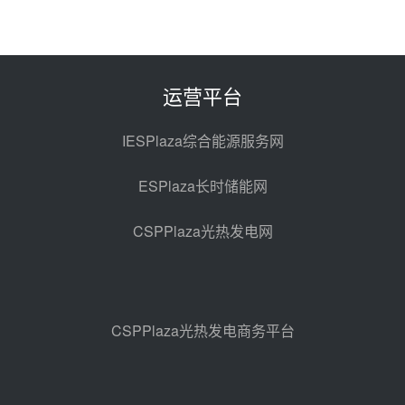
昨天 08-05 14:48
7400吨！迪尔化工成功签订鲁西火
电机组灵活性改造项目三元液态盐
采购合同
昨天 08-05 14:12
运营平台
迪尔化工预中标华能西安热工院
2026-2029年熔盐介质框架协议
IESPlaza综合能源服务网
昨天 08-05 11:37
ESPlaza长时储能网
中能建华中试研院中标重能新疆
100MW光热项目机组调试及性能
CSPPlaza光热发电网
试验
前天 08-05 10:41
解读丨十五五电源结构优化：光热
规模化助力构建绿色低碳电力供给
格局
前天 08-05 09:11
CSPPlaza光热发电商务平台
华能西安热工院熔盐电伴热三年框
架协议项目中标候选人公示