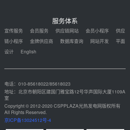
前天 08-04 11:33
350MW光热大基地建设提速！哈
锅中标格尔木项目蒸汽发生系统
服务体系
08-04 09:54
宣传服务
会员服务
供应链网站
会员小程序
供应
甘肃建投安装公司赴京洽谈，深化
链小程序
金牌供应商
数据库查询
网站开发
平面
瓜州、博州光热项目战略合作
设计
English
08-04 09:27
新型电力系统建设“十五五”规划印
发！明确推动光热发电规模化发展
08-04 09:16
电话：010-85618022/85618023
地址：北京市朝阳区建国门雅宝路12号华声国际大厦1109A
室
Copyright © 2012-2020 CSPPLAZA光热发电网版权所有
All Rights Reserved.
京ICP备13024512号-4