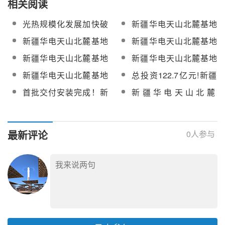
相关阅读
光热规模化发展加快破
新疆华电天山北麓基地
题
100MW光热项目分散控
新疆华电天山北麓基地
新疆华电天山北麓基地
制系统（DCS）采购中
100MW光热项目高温熔
100MW光热发电工程光
新疆华电天山北麓基地
新疆华电天山北麓基地
选公示
盐管道管材、管件及工
热国产汽水安全阀、止
100MW光热发电工程
100MW光热发电工程
新疆华电天山北麓基地
总投资122.7亿元!新疆
厂化加工采购
回阀等采购中选公示
EPC总承包项目光热国
EPC总承包项目分散控
100MW光热项目系统调
博州两大光热配建新能
首批交付安装完成！新
新疆华电天山北麓
产汽水安全阀、止回
制系统（DCS）、蒸发
试服务采购
源项目冲刺并网
疆华电天山北麓100MW
100MW光热发电工程汽
阀、高温高压国产阀门
冷却机组等设备采购
塔式光热项目迎新进展
水调节阀、疏水阀、铠
等采购
装电加热器采购中标公
最新评论
0
人参与
示