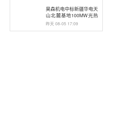
止阀、熔盐三偏心蝶阀采
购
昊森机电中标新疆华电天
山北麓基地100MW光热
发电工程EPC总承包项
昨天 08-05 17:09
目熔盐介质超声波流量计
采购
节点突破！独山子石化光
伏熔盐储能示范项目电加
热器厂房顺利封顶
昨天 08-05 14:48
7400吨！迪尔化工成功
签订鲁西火电机组灵活性
改造项目三元液态盐采购
昨天 08-05 14:12
合同
迪尔化工预中标华能西安
热工院2026-2029年熔盐
介质框架协议
昨天 08-05 11:37
中能建华中试研院中标重
能新疆100MW光热项目
机组调试及性能试验
昨天 08-05 10:41