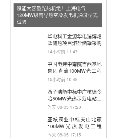
赋能大容量光热机组！上海电气
120MW级高导热空冷发电机通过型式
试验
华电科工金源华电淄博熔
盐储热项目熔盐储罐采购
14小时前 11:47
中国电建中南院吉西基地
鲁固直流100MW光工程
性能试验采购
15小时前 10:49
西子洁能中标中广核德令
哈50MW光热示范电站二
列蒸汽发生器设备采购
昨天 08-05 17:20
亚核阀业中标天山北麓
100MW光热发电工程
EPC总承包项目熔盐截
昨天 08-05 17:15