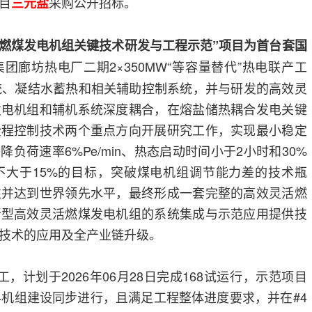
目
采购公开招标。
三元盐
灵活燃煤发电机组关键技术研发与工程示范”项目为首台套国
团廊坊热电厂二期2×350MW“等容量替代”热电联产工
统、凝结水蓄热和相关辅助控制系统，并与研发的高效灵
发电机组和辅机系统深度耦合，在熔盐储热耦合发电关键
全程控制技术两个重点方向开展研究工作，实现最小稳定
降负荷速率6%Pe/min、热态启动时间小于2小时和30%
不大于15%的目标，突破煤电机组调节能力差的技术瓶
性并达到世界领先水平，最终形成一套完整的高效灵活燃
新型高效灵活燃煤发电机组的系统集成与示范应用提供技
技术的应用及全产业链升级。
开工，计划于2026年06月28日完成168试运行，示范项目
4机组建设同步进行，且满足工程整体进度要求，并在#4