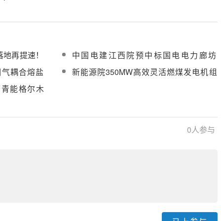
落地再提速！
中国电建江西院预中标国电电力廊坊
试验一次成功
350MW机组熔盐放热岛工程勘察设计项
烟气耦合熔盐
新能源院350MW高效灵活燃煤发电机组
目
岛工程勘察设
关键技术研发与工程示范项目调试技术服
 ！青能格尔木
务采购
可研招标
0
人参与