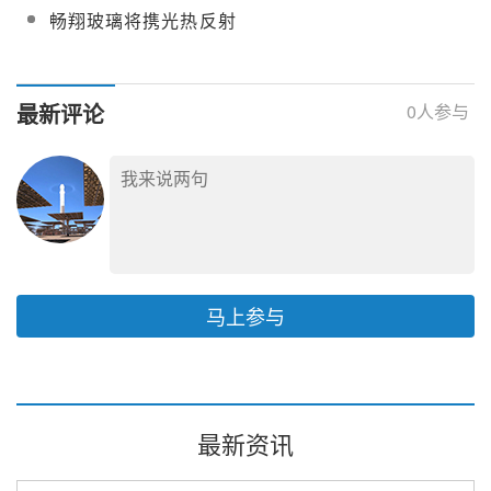
热将携光热聚光反射镜
复合玻璃反射镜的技术
畅翔玻璃将携光热反射
国际光热大会
光热大会
全系列产品亮相
特性、应用与经济效益
镜及粘接工艺亮相第十
CPC2026
优化分析
三届中国国际光热大会
最新评论
0
人参与
马上参与
最新资讯