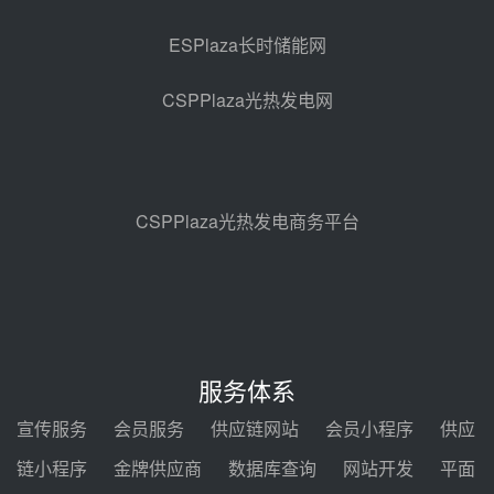
采购
08-05 17:20
ESPlaza长时储能网
亚核阀业中标天山北麓100MW光
热发电工程EPC总承包项目熔盐截
CSPPlaza光热发电网
止阀、熔盐三偏心蝶阀采购
08-05 17:15
昊森机电中标新疆华电天山北麓基
地100MW光热发电工程EPC总承
包项目熔盐介质超声波流量计采购
08-05 17:09
CSPPlaza光热发电商务平台
节点突破！独山子石化光伏熔盐储
能示范项目电加热器厂房顺利封顶
08-05 14:48
7400吨！迪尔化工成功签订鲁西火
电机组灵活性改造项目三元液态盐
服务体系
采购合同
08-05 14:12
宣传服务
会员服务
供应链网站
会员小程序
供应
迪尔化工预中标华能西安热工院
链小程序
金牌供应商
数据库查询
网站开发
平面
2026-2029年熔盐介质框架协议