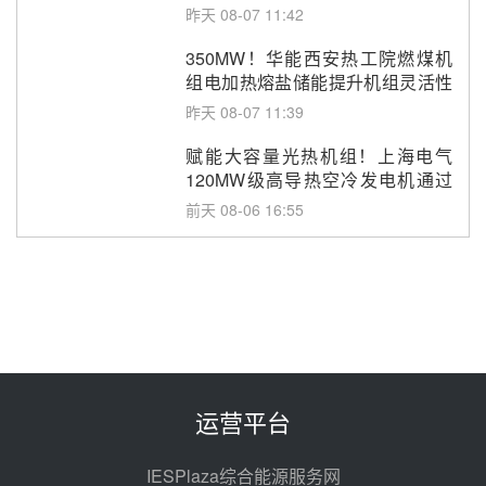
昨天 08-07 11:42
350MW！华能西安热工院燃煤机
组电加热熔盐储能提升机组灵活性
改造项目初步设计第三方评审服务
昨天 08-07 11:39
采购
赋能大容量光热机组！上海电气
120MW级高导热空冷发电机通过
型式试验
前天 08-06 16:55
华电科工金源华电淄博熔盐储热项
目熔盐储罐采购
前天 08-06 11:47
中国电建中南院吉西基地鲁固直流
100MW光工程性能试验采购
前天 08-06 10:49
运营平台
西子洁能中标中广核德令哈50MW
光热示范电站二列蒸汽发生器设备
IESPlaza综合能源服务网