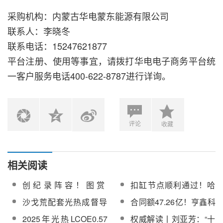
采购机构：内蒙古华电蒙东能源有限公司
联系人：李晓冬
联系电话：15247621877
平台注册、使用等事宜，请拨打华电电子商务平台统
一客户服务电话400-622-8787进行详询。
评论
收藏
相关阅读
创纪录阵容！图赏
扣缸节点顺利通过！哈
CPC2026光热大会83家
电汽轮机助力世界首例
沙戈荒配套光热成督导
合同额47.26亿！亨鑫科
展商风采
高寒塔式光热项目核心
重点！东北能源监管局
技联手协鑫全力推进青
2025年光热LCOE0.57
权威解读丨刘亚芳：“十
设备安装收官