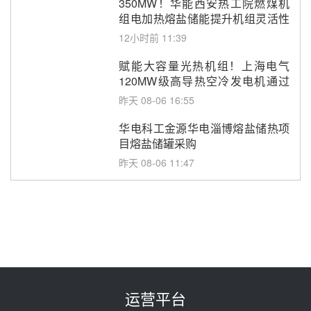
350MW！华能西安热工院燃煤机
组电加热熔盐储能提升机组灵活性
改造项目初步设计第三方评审服务
12小时前 11:39
采购
赋能大容量光热机组！上海电气
120MW级高导热空冷发电机通过
型式试验
昨天 08-06 16:55
华电科工金源华电淄博熔盐储热项
目熔盐储罐采购
昨天 08-06 11:47
中国电建中南院吉西基地鲁固直流
100MW光工程性能试验采购
昨天 08-06 10:49
西子洁能中标中广核德令哈50MW
光热示范电站二列蒸汽发生器设备
采购
前天 08-05 17:20
运营平台