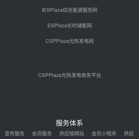
亚核阀业中标天山北麓100MW光
热发电工程EPC总承包项目熔盐截
IESPlaza综合能源服务网
止阀、熔盐三偏心蝶阀采购
前天 08-05 17:15
ESPlaza长时储能网
昊森机电中标新疆华电天山北麓基
地100MW光热发电工程EPC总承
CSPPlaza光热发电网
包项目熔盐介质超声波流量计采购
前天 08-05 17:09
节点突破！独山子石化光伏熔盐储
能示范项目电加热器厂房顺利封顶
前天 08-05 14:48
CSPPlaza光热发电商务平台
7400吨！迪尔化工成功签订鲁西火
电机组灵活性改造项目三元液态盐
采购合同
前天 08-05 14:12
迪尔化工预中标华能西安热工院
2026-2029年熔盐介质框架协议
服务体系
前天 08-05 11:37
宣传服务
会员服务
供应链网站
会员小程序
供应