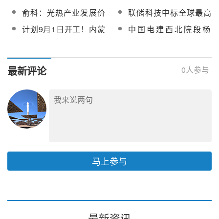
赴吉林现场推进项目建
海350MW塔式光热发电
元/kWh，新增装机90万
五五”中国光热发电前景
俞科：光热产业发展价
联储科技中标全球最高
设
项目建设
kW！水电总院发布“中
可期
值与未来机遇
海拔光热发电化盐服务
计划9月1日开工！内蒙
中国电建西北院段杨
国可再生能源发展”系列
项目
古库布齐200MW熔盐槽
龙：大容量光热电站系
报告
式光热项目工程监理服
统集成关键技术及工程
务招标
实践
最新评论
0
人参与
马上参与
最新资讯