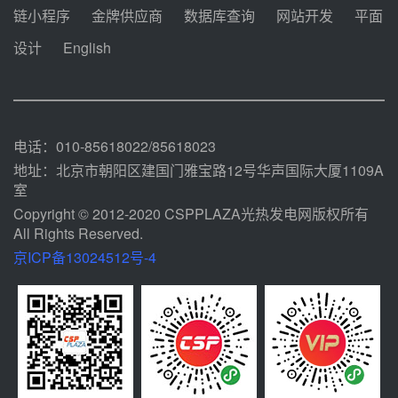
中能建华中试研院中标重能新疆
链小程序
金牌供应商
数据库查询
网站开发
平面
100MW光热项目机组调试及性能
试验
设计
English
前天 08-05 10:41
解读丨十五五电源结构优化：光热
规模化助力构建绿色低碳电力供给
格局
前天 08-05 09:11
电话：010-85618022/85618023
地址：北京市朝阳区建国门雅宝路12号华声国际大厦1109A
室
Copyright © 2012-2020 CSPPLAZA光热发电网版权所有
All Rights Reserved.
京ICP备13024512号-4