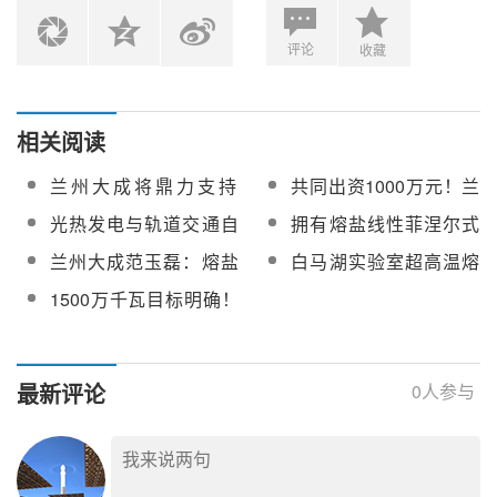
评论
收藏
相关阅读
兰州大成将鼎力支持
共同出资1000万元！兰
2026第十三届中国国际
石重装携手兰州大成、
光热发电与轨道交通自
拥有熔盐线性菲涅尔式
光热大会召开
山西常晟联合成立熔盐
动化的国内领跑者——
光热全套技术！兰州大
兰州大成范玉磊：熔盐
白马湖实验室超高温熔
储能公司
探访兰州大成科技股份
成将鼎力支持第十二届
线性菲涅尔式光热电站
盐动态热工实验平台招
1500万千瓦目标明确！
有限公司
中国国际光热大会召开
的建设运行及市场化新
标
《新型能源体系建设“十
方案设想
五五”规划》力推光热发
电规模化发展
最新评论
0
人参与