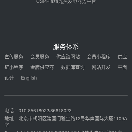
CSPPlaza光热发电商务平台
节点突破！独山子石化光伏熔盐储
能示范项目电加热器厂房顺利封顶
08-05 14:48
7400吨！迪尔化工成功签订鲁西火
电机组灵活性改造项目三元液态盐
服务体系
采购合同
08-05 14:12
宣传服务
会员服务
供应链网站
会员小程序
供应
迪尔化工预中标华能西安热工院
链小程序
金牌供应商
数据库查询
网站开发
平面
2026-2029年熔盐介质框架协议
设计
English
08-05 11:37
中能建华中试研院中标重能新疆
100MW光热项目机组调试及性能
试验
08-05 10:41
电话：010-85618022/85618023
地址：北京市朝阳区建国门雅宝路12号华声国际大厦1109A
室