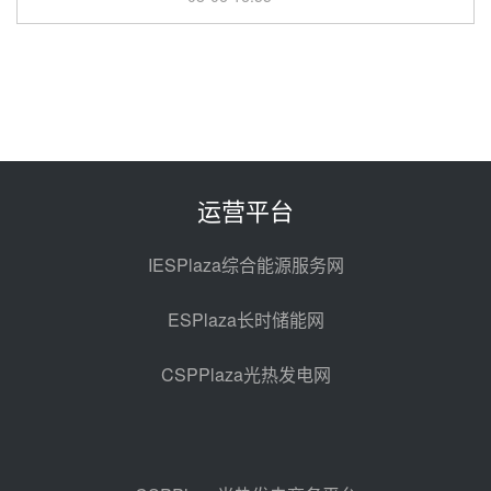
华电科工金源华电淄博熔盐储热项
目熔盐储罐采购
08-06 11:47
中国电建中南院吉西基地鲁固直流
100MW光工程性能试验采购
08-06 10:49
运营平台
西子洁能中标中广核德令哈50MW
光热示范电站二列蒸汽发生器设备
IESPlaza综合能源服务网
采购
08-05 17:20
ESPlaza长时储能网
亚核阀业中标天山北麓100MW光
热发电工程EPC总承包项目熔盐截
CSPPlaza光热发电网
止阀、熔盐三偏心蝶阀采购
08-05 17:15
昊森机电中标新疆华电天山北麓基
地100MW光热发电工程EPC总承
包项目熔盐介质超声波流量计采购
08-05 17:09