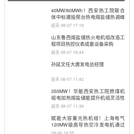
40MW/80MWh！西安热工院联合
体中标建投邢台热电熔盐储热调峰
调频改造EPC项目
前天 08-07 17:19
山东鲁西熔盐储热火电机组改造工
程项目热控仪表成套设备采购
前天 08-07 16:44
孙延文任大唐发电总经理
前天 08-07 11:42
350MW！华能西安热工院燃煤机
组电加热熔盐储能提升机组灵活性
改造项目初步设计第三方评审服务
前天 08-07 11:39
采购
赋能大容量光热机组！上海电气
120MW级高导热空冷发电机通过
型式试验
08-06 16:55