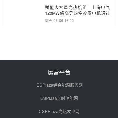
采购
赋能大容量光热机组！上海电气
120MW级高导热空冷发电机通过
型式试验
前天 08-06 16:55
华电科工金源华电淄博熔盐储热项
目熔盐储罐采购
前天 08-06 11:47
中国电建中南院吉西基地鲁固直流
100MW光工程性能试验采购
前天 08-06 10:49
运营平台
西子洁能中标中广核德令哈50MW
光热示范电站二列蒸汽发生器设备
IESPlaza综合能源服务网
采购
08-05 17:20
ESPlaza长时储能网
亚核阀业中标天山北麓100MW光
热发电工程EPC总承包项目熔盐截
CSPPlaza光热发电网
止阀、熔盐三偏心蝶阀采购
08-05 17:15