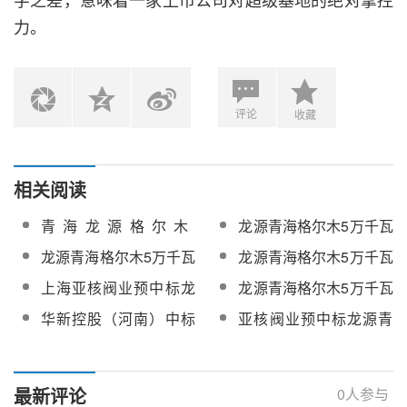
力。
评论
收藏
相关阅读
青海龙源格尔木
龙源青海格尔木5万千瓦
50MW/300MWH熔盐储
熔盐储能项目铠装电加
龙源青海格尔木5万千瓦
龙源青海格尔木5万千瓦
能项目涉网试验及仿真
热器（高温伴热电缆）
熔盐储能项目熔盐调节
熔盐储能项目铠装电加
上海亚核阀业预中标龙
龙源青海格尔木5万千瓦
建模服务招标
采购
阀设备采购
热器（高温伴热电缆）
源青海格尔木5万千瓦熔
熔盐储能电站全厂委托
华新控股（河南）中标
亚核阀业预中标龙源青
采购中标结果公示
盐储能项目熔盐调节阀
运维服务公开招标
龙源格尔木5万千瓦熔盐
海格尔木5万千瓦熔盐储
设备采购
储能电站全厂委托运维
能项目国产中低压阀门
服务
采购
最新评论
0
人参与