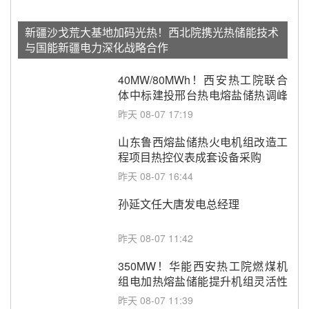
新疆沙戈荒大基地加码光热！西北院携光热储能技术
与国能新疆电力深化战略合作
40MW/80MWh！西安热工院联合
体中标建投邢台热电熔盐储热调峰
调频改造EPC项目
昨天 08-07 17:19
山东鲁西熔盐储热火电机组改造工
程项目热控仪表成套设备采购
昨天 08-07 16:44
孙延文任大唐发电总经理
昨天 08-07 11:42
350MW！华能西安热工院燃煤机
组电加热熔盐储能提升机组灵活性
改造项目初步设计第三方评审服务
昨天 08-07 11:39