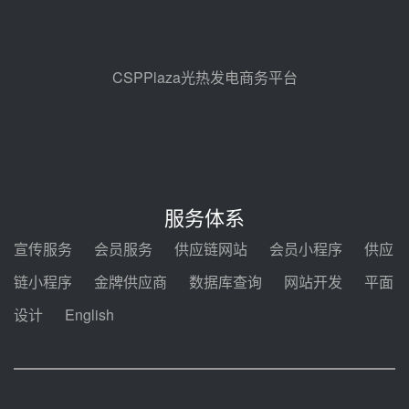
昊森机电中标新疆华电天山北麓基
地100MW光热发电工程EPC总承
包项目熔盐介质超声波流量计采购
08-05 17:09
CSPPlaza光热发电商务平台
节点突破！独山子石化光伏熔盐储
能示范项目电加热器厂房顺利封顶
08-05 14:48
7400吨！迪尔化工成功签订鲁西火
电机组灵活性改造项目三元液态盐
服务体系
采购合同
08-05 14:12
宣传服务
会员服务
供应链网站
会员小程序
供应
迪尔化工预中标华能西安热工院
链小程序
金牌供应商
数据库查询
网站开发
平面
2026-2029年熔盐介质框架协议
设计
English
08-05 11:37
中能建华中试研院中标重能新疆
100MW光热项目机组调试及性能
试验
08-05 10:41