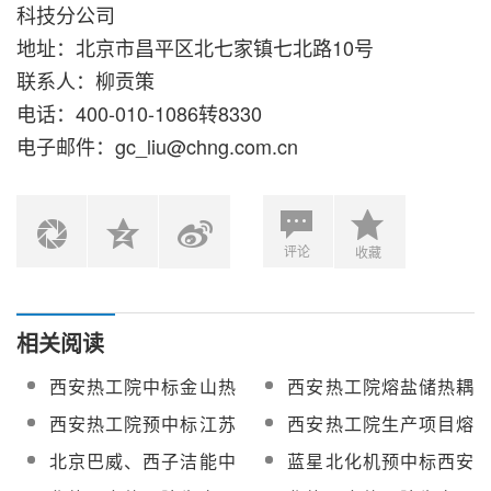
科技分公司
地址：北京市昌平区北七家镇七北路10号
联系人：柳贡策
电话：400-010-1086转8330
电子邮件：gc_liu@chng.com.cn
评论
收藏
相关阅读
西安热工院中标金山热
西安热工院熔盐储热耦
电熔盐储热耦合煤电机
合煤电灵活性改造项目
西安热工院预中标江苏
西安热工院生产项目熔
组调频调峰及安全供热
2026年-2029年熔盐换
徐矿50MW/100MWht双
盐储能DCS控制系统招
北京巴威、西子洁能中
蓝星北化机预中标西安
供汽技术改造项目设备
热器设备框架协议招标
罐式熔盐储能EPC
标
标西安热工院生产项目
热工院生产项目2026