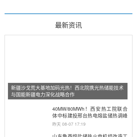
最新资讯
新疆沙戈荒大基地加码光热！西北院携光热储能技术
与国能新疆电力深化战略合作
40MW/80MWh！西安热工院联合
体中标建投邢台热电熔盐储热调峰
调频改造EPC项目
昨天 08-07 17:19
山东鲁西熔盐储热火电机组改造工