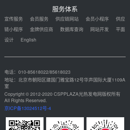
7400吨！迪尔化工成功签订鲁西火
电机组灵活性改造项目三元液态盐
服务体系
采购合同
08-05 14:12
宣传服务
会员服务
供应链网站
会员小程序
供应
迪尔化工预中标华能西安热工院
链小程序
金牌供应商
数据库查询
网站开发
平面
2026-2029年熔盐介质框架协议
设计
English
08-05 11:37
中能建华中试研院中标重能新疆
100MW光热项目机组调试及性能
试验
08-05 10:41
电话：010-85618022/85618023
地址：北京市朝阳区建国门雅宝路12号华声国际大厦1109A
室
Copyright © 2012-2020 CSPPLAZA光热发电网版权所有
All Rights Reserved.
京ICP备13024512号-4