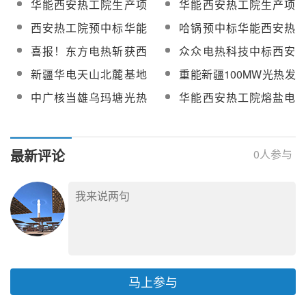
采购
华能西安热工院生产项
华能西安热工院生产项
2026年-2029年熔盐换
年-2029年熔盐储罐框架
目2026年-2029年熔盐
目火电耦合模块化熔盐
西安热工院预中标华能
哈锅预中标华能西安热
热器设备框架协议
协议
仪表设备框架协议招标
储能系统运行策略建模
江苏公司金陵电厂“抽汽
工院生产项目熔盐二氧
喜报！东方电热斩获西
众众电热科技中标西安
及仿真服务招标
蓄能+电加热”熔盐储能
化碳换热器
安热工院生产项目2026
热工院生产项目2026
新疆华电天山北麓基地
重能新疆100MW光热发
EPC项目
年-2029年690V熔盐电
年-2029年690V熔盐电
100MW光热发电工程
电工程机组调试及性能
中广核当雄乌玛塘光热
华能西安热工院熔盐电
热转换装置框架项目
热转换装置框架
EPC总承包项目国产熔
试验招标
+光伏一体化项目3台导
伴热三年框架协议项目
盐截止阀、熔盐三偏心
热油主泵和2台境场循环
中标候选人公示
蝶阀采购
泵采购
最新评论
0
人参与
马上参与