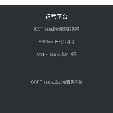
100MW光工程性能试验采购
前天 08-06 10:49
运营平台
西子洁能中标中广核德令哈50MW
光热示范电站二列蒸汽发生器设备
IESPlaza综合能源服务网
采购
08-05 17:20
ESPlaza长时储能网
亚核阀业中标天山北麓100MW光
热发电工程EPC总承包项目熔盐截
CSPPlaza光热发电网
止阀、熔盐三偏心蝶阀采购
08-05 17:15
昊森机电中标新疆华电天山北麓基
地100MW光热发电工程EPC总承
包项目熔盐介质超声波流量计采购
08-05 17:09
CSPPlaza光热发电商务平台
节点突破！独山子石化光伏熔盐储
能示范项目电加热器厂房顺利封顶
08-05 14:48