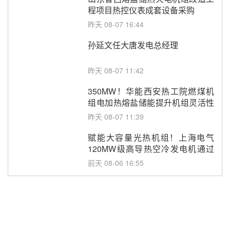
程项目热控仪表成套设备采购
昨天 08-07 16:44
孙延文任大唐发电总经理
昨天 08-07 11:42
350MW！华能西安热工院燃煤机
组电加热熔盐储能提升机组灵活性
改造项目初步设计第三方评审服务
昨天 08-07 11:39
采购
赋能大容量光热机组！上海电气
120MW级高导热空冷发电机通过
型式试验
前天 08-06 16:55
华电科工金源华电淄博熔盐储热项
目熔盐储罐采购
前天 08-06 11:47
中国电建中南院吉西基地鲁固直流