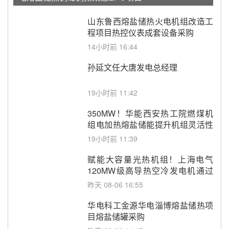
山东鲁西熔盐储热火电机组改造工
程项目热控仪表成套设备采购
14小时前 16:44
孙延文任大唐发电总经理
19小时前 11:42
350MW！华能西安热工院燃煤机
组电加热熔盐储能提升机组灵活性
改造项目初步设计第三方评审服务
19小时前 11:39
采购
赋能大容量光热机组！上海电气
120MW级高导热空冷发电机通过
型式试验
昨天 08-06 16:55
华电科工金源华电淄博熔盐储热项
目熔盐储罐采购