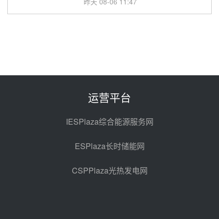
昨天 08-06 11:47
中国电建中南院吉西基地鲁固直流
100MW光工程性能试验采购
昨天 08-06 10:49
西子洁能中标中广核德令哈50MW
光热示范电站二列蒸汽发生器设备
采购
前天 08-05 17:20
运营平台
亚核阀业中标天山北麓100MW光
热发电工程EPC总承包项目熔盐截
IESPlaza综合能源服务网
止阀、熔盐三偏心蝶阀采购
前天 08-05 17:15
ESPlaza长时储能网
昊森机电中标新疆华电天山北麓基
地100MW光热发电工程EPC总承
CSPPlaza光热发电网
包项目熔盐介质超声波流量计采购
前天 08-05 17:09
节点突破！独山子石化光伏熔盐储
能示范项目电加热器厂房顺利封顶