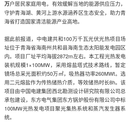
户居民家庭用电，有效缓解当地的能源供应压力，
万
守护青海湖、黄河上游水源涵养区生态安全，助力青
海省打造国家清洁能源产业高地。
据此前报道，中电建共和100万千瓦光伏光热项目场
址位于青海省海南州共和县海南生态太阳能发电园区
内。项目厂址平均海拔2872m左右。本工程光热发电
装机规模1×100MW，采用熔盐塔式技术路线，暂定
镜场总采光面积约50万㎡，吸热器功率260MWt。选
用二元熔盐作为传热储热介质，等效储热时长8h。该
项目由中国电建集团西北勘测设计研究院有限公司总
承包建设，东方电气集团东方锅炉股份有限公司中标
100MW光热发电项目聚光集热系统和蒸汽发生器系
统。