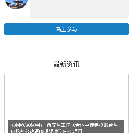
马上参与
最新资讯
40MW/80MWh！西安热工院联合体中标建投邢台热
电熔盐储热调峰调频改造EPC项目