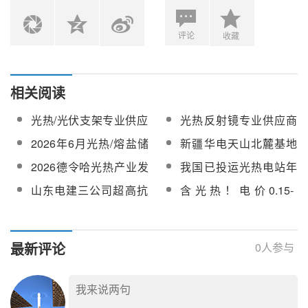
评论
收藏
相关阅读
光热/光伏支架专业供应
光热反射镜专业供应商
商—河南天丰新能源科
—武汉圣普太阳能科技
2026年6月光热/熔盐储
新疆华电天山北麓基地
技股份有限公司加入
有限公司加入
热相关中标项目及单位
100MW光热发电工程
2026德令哈光热产业发
我国已投运光热电站年
CSPPLAZA会员单位
CSPPLAZA会员单位
一览
EPC总承包项目国产熔
展论坛4月15日召开
光电转化效率分析
山东电建三公司超高抗
含光热！电价0.15-
盐截止阀、熔盐三偏心
风高精度定日镜柔性组
0.262元/度！新疆启动
蝶阀采购
装线正式投产
2027年上半年机制电价
竞价
最新评论
0
人参与