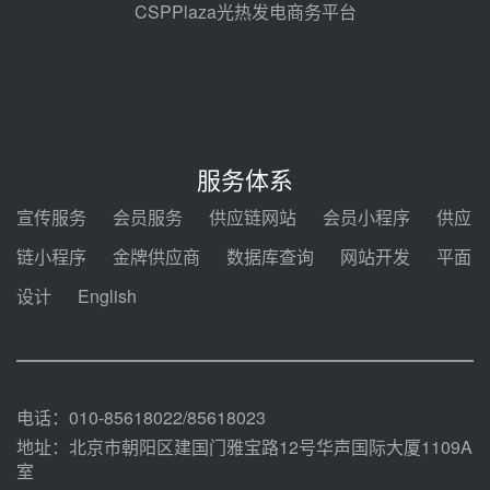
前天 08-05 14:48
CSPPlaza光热发电商务平台
7400吨！迪尔化工成功签订鲁西火
电机组灵活性改造项目三元液态盐
采购合同
前天 08-05 14:12
迪尔化工预中标华能西安热工院
2026-2029年熔盐介质框架协议
服务体系
前天 08-05 11:37
宣传服务
会员服务
供应链网站
会员小程序
供应
中能建华中试研院中标重能新疆
链小程序
金牌供应商
数据库查询
网站开发
平面
100MW光热项目机组调试及性能
试验
设计
English
前天 08-05 10:41
解读丨十五五电源结构优化：光热
规模化助力构建绿色低碳电力供给
格局
前天 08-05 09:11
电话：010-85618022/85618023
地址：北京市朝阳区建国门雅宝路12号华声国际大厦1109A
室