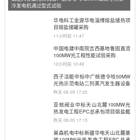
冷发电机通过型式试验
华电科工金源华电淄博熔盐储热项
目熔盐储罐采购
11小时前 11:47
中国电建中南院吉西基地鲁固直流
100MW光工程性能试验采购
12小时前 10:49
西子洁能中标中广核德令哈50MW
光热示范电站二列蒸汽发生器设备
采购
昨天 08-05 17:20
亚核阀业中标天山北麓100MW光
热发电工程EPC总承包项目熔盐截
止阀、熔盐三偏心蝶阀采购
昨天 08-05 17:15
昊森机电中标新疆华电天山北麓基
地100MW光热发电工程EPC总承