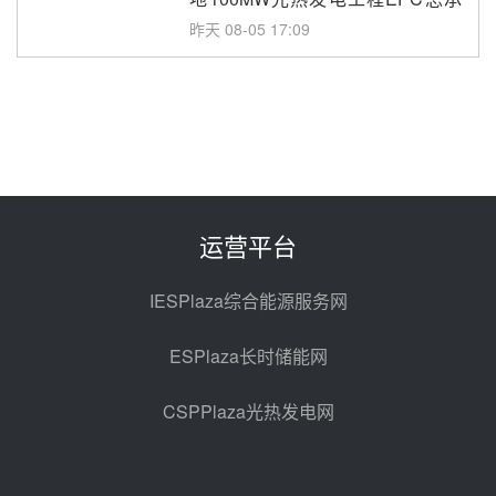
包项目熔盐介质超声波流量计采购
昨天 08-05 17:09
节点突破！独山子石化光伏熔盐储
能示范项目电加热器厂房顺利封顶
昨天 08-05 14:48
7400吨！迪尔化工成功签订鲁西火
电机组灵活性改造项目三元液态盐
采购合同
昨天 08-05 14:12
运营平台
迪尔化工预中标华能西安热工院
2026-2029年熔盐介质框架协议
IESPlaza综合能源服务网
昨天 08-05 11:37
ESPlaza长时储能网
中能建华中试研院中标重能新疆
100MW光热项目机组调试及性能
CSPPlaza光热发电网
试验
昨天 08-05 10:41
解读丨十五五电源结构优化：光热