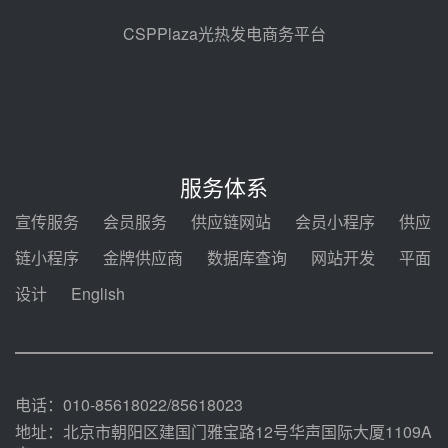
规模化助力构建绿色低碳电力供给
格局
昨天 08-05 09:11
CSPPlaza光热发电商务平台
华能西安热工院熔盐电伴热三年框
架协议项目中标候选人公示
前天 08-04 11:33
350MW光热大基地建设提速！哈
锅中标格尔木项目蒸汽发生系统
服务体系
前天 08-04 09:54
宣传服务
会员服务
供应链网站
会员小程序
供应
甘肃建投安装公司赴京洽谈，深化
链小程序
金牌供应商
数据库查询
网站开发
平面
瓜州、博州光热项目战略合作
设计
English
前天 08-04 09:27
新型电力系统建设“十五五”规划印
发！明确推动光热发电规模化发展
前天 08-04 09:16
电话：010-85618022/85618023
地址：北京市朝阳区建国门雅宝路12号华声国际大厦1109A