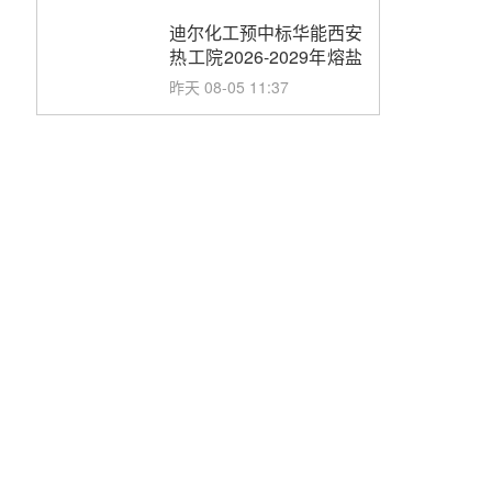
合同
迪尔化工预中标华能西安
热工院2026-2029年熔盐
介质框架协议
昨天 08-05 11:37
中能建华中试研院中标重
能新疆100MW光热项目
机组调试及性能试验
昨天 08-05 10:41
解读丨十五五电源结构优
化：光热规模化助力构建
绿色低碳电力供给格局
昨天 08-05 09:11
华能西安热工院熔盐电伴
热三年框架协议项目中标
候选人公示
前天 08-04 11:33
350MW光热大基地建设
提速！哈锅中标格尔木项
目蒸汽发生系统
前天 08-04 09:54