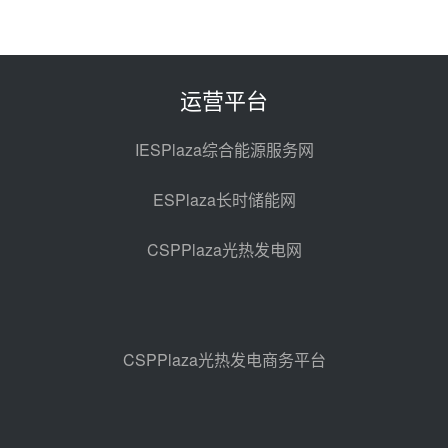
7400吨！迪尔化工成功签订鲁西火
电机组灵活性改造项目三元液态盐
采购合同
昨天 08-05 14:12
运营平台
迪尔化工预中标华能西安热工院
2026-2029年熔盐介质框架协议
IESPlaza综合能源服务网
昨天 08-05 11:37
ESPlaza长时储能网
中能建华中试研院中标重能新疆
100MW光热项目机组调试及性能
CSPPlaza光热发电网
试验
昨天 08-05 10:41
解读丨十五五电源结构优化：光热
规模化助力构建绿色低碳电力供给
格局
昨天 08-05 09:11
CSPPlaza光热发电商务平台
华能西安热工院熔盐电伴热三年框
架协议项目中标候选人公示
前天 08-04 11:33