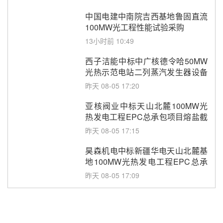
中国电建中南院吉西基地鲁固直流
100MW光工程性能试验采购
13小时前 10:49
西子洁能中标中广核德令哈50MW
光热示范电站二列蒸汽发生器设备
采购
昨天 08-05 17:20
亚核阀业中标天山北麓100MW光
热发电工程EPC总承包项目熔盐截
止阀、熔盐三偏心蝶阀采购
昨天 08-05 17:15
昊森机电中标新疆华电天山北麓基
地100MW光热发电工程EPC总承
包项目熔盐介质超声波流量计采购
昨天 08-05 17:09
节点突破！独山子石化光伏熔盐储
能示范项目电加热器厂房顺利封顶
昨天 08-05 14:48