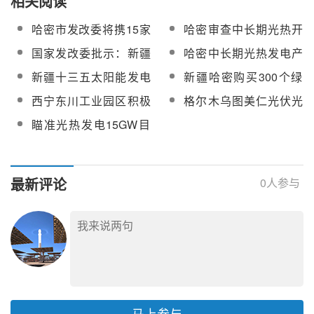
相关阅读
哈密市发改委将携15家
哈密审查中长期光热开
开发商代表团全力支持
发规划 2020年拟完成
国家发改委批示：新疆
哈密中长期光热发电产
CPC2017
150万千瓦光热装机
十三五期间完成100万
业发展规划（2016—
新疆十三五太阳能发电
新疆哈密购买300个绿
千瓦光热装机
2030年）通过评审
规划正式印发 光热装机
证，助力可再生能源发
西宁东川工业园区积极
格尔木乌图美仁光伏光
100万千瓦
展
筹建光热产业园
热园区拟规划2GW光热
瞄准光热发电15GW目
发电装机
标！中电工程西北院拟
申请启动第三批测光站
与测风塔补充扩网建站
最新评论
0
人参与
马上参与