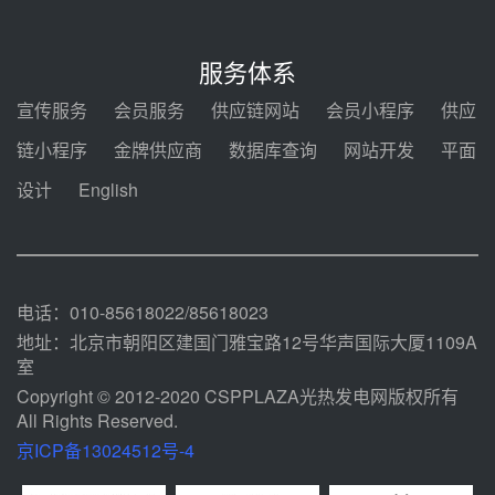
350MW光热大基地建设提速！哈
锅中标格尔木项目蒸汽发生系统
服务体系
前天 08-04 09:54
宣传服务
会员服务
供应链网站
会员小程序
供应
甘肃建投安装公司赴京洽谈，深化
链小程序
金牌供应商
数据库查询
网站开发
平面
瓜州、博州光热项目战略合作
设计
English
前天 08-04 09:27
新型电力系统建设“十五五”规划印
发！明确推动光热发电规模化发展
前天 08-04 09:16
电话：010-85618022/85618023
地址：北京市朝阳区建国门雅宝路12号华声国际大厦1109A
室
Copyright © 2012-2020 CSPPLAZA光热发电网版权所有
All Rights Reserved.
京ICP备13024512号-4