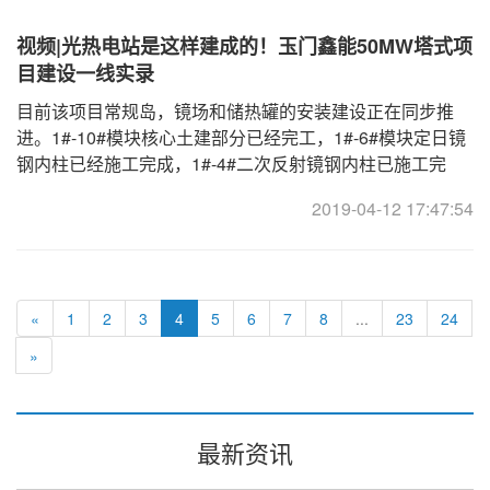
视频|光热电站是这样建成的！玉门鑫能50MW塔式项
目建设一线实录
目前该项目常规岛，镜场和储热罐的安装建设正在同步推
进。1#-10#模块核心土建部分已经完工，1#-6#模块定日镜
钢内柱已经施工完成，1#-4#二次反射镜钢内柱已施工完
成，二次反射镜正在拼装。据项目方介绍，将力争在6月底
2019-04-12 17:47:54
前完成项目整体安装工作，具备调试上网条件。
«
1
2
3
4
5
6
7
8
...
23
24
»
最新资讯