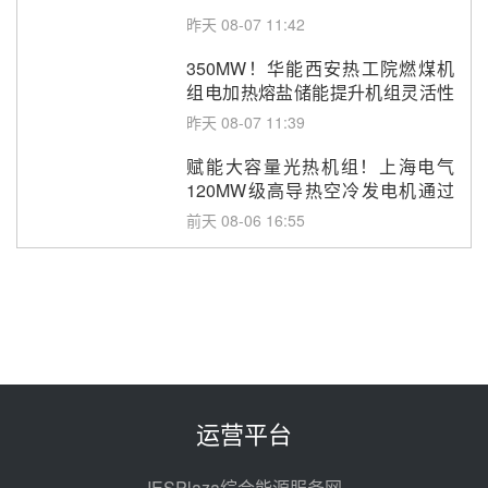
昨天 08-07 11:42
350MW！华能西安热工院燃煤机
组电加热熔盐储能提升机组灵活性
改造项目初步设计第三方评审服务
昨天 08-07 11:39
采购
赋能大容量光热机组！上海电气
120MW级高导热空冷发电机通过
型式试验
前天 08-06 16:55
华电科工金源华电淄博熔盐储热项
目熔盐储罐采购
前天 08-06 11:47
中国电建中南院吉西基地鲁固直流
100MW光工程性能试验采购
前天 08-06 10:49
运营平台
西子洁能中标中广核德令哈50MW
光热示范电站二列蒸汽发生器设备
IESPlaza综合能源服务网