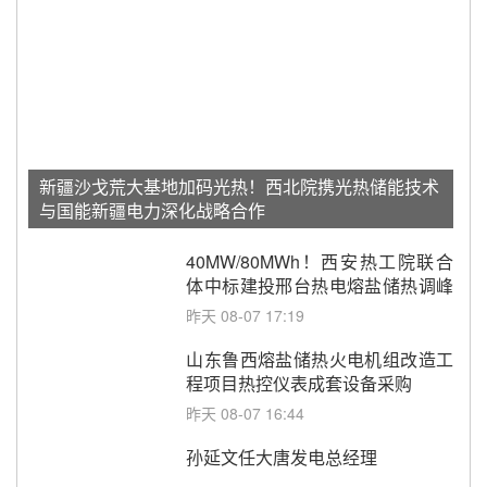
新疆沙戈荒大基地加码光热！西北院携光热储能技术
与国能新疆电力深化战略合作
40MW/80MWh！西安热工院联合
体中标建投邢台热电熔盐储热调峰
调频改造EPC项目
昨天 08-07 17:19
山东鲁西熔盐储热火电机组改造工
程项目热控仪表成套设备采购
昨天 08-07 16:44
孙延文任大唐发电总经理