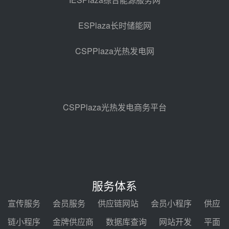
采购
08-05 17:20
ESPlaza长时储能网
亚核阀业中标天山北麓100MW光
热发电工程EPC总承包项目熔盐截
CSPPlaza光热发电网
止阀、熔盐三偏心蝶阀采购
08-05 17:15
昊森机电中标新疆华电天山北麓基
地100MW光热发电工程EPC总承
包项目熔盐介质超声波流量计采购
08-05 17:09
CSPPlaza光热发电商务平台
节点突破！独山子石化光伏熔盐储
能示范项目电加热器厂房顺利封顶
08-05 14:48
7400吨！迪尔化工成功签订鲁西火
电机组灵活性改造项目三元液态盐
服务体系
采购合同
08-05 14:12
宣传服务
会员服务
供应链网站
会员小程序
供应
迪尔化工预中标华能西安热工院
链小程序
金牌供应商
数据库查询
网站开发
平面
2026-2029年熔盐介质框架协议