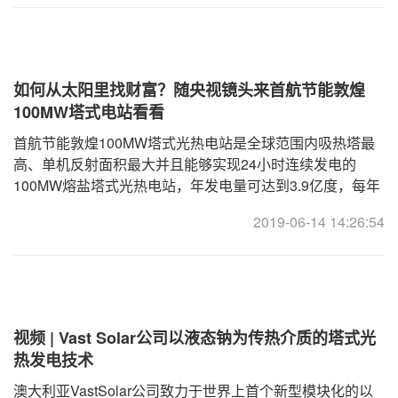
如何从太阳里找财富？随央视镜头来首航节能敦煌
100MW塔式电站看看
首航节能敦煌100MW塔式光热电站是全球范围内吸热塔最
高、单机反射面积最大并且能够实现24小时连续发电的
100MW熔盐塔式光热电站，年发电量可达到3.9亿度，每年
能够创造3~4个亿的经济效益。除了核能、光伏，光热发电
2019-06-14 14:26:54
是在太阳光中掘金的典型新能源技术，近日，央视财经频道
《经济半小时》栏目最新一期节目《太阳里找财富》就来到
了这座光热电站。
视频 | Vast Solar公司以液态钠为传热介质的塔式光
热发电技术
澳大利亚VastSolar公司致力于世界上首个新型模块化的以