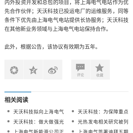
内外投资开发和总包的项目，将上海电气电站作为优
先合作伙伴；天沃科技已投运电厂的运维服务，同等
条件下优先由上海电气电站提供长协服务；天沃科技
在其他新业务领域与上海电气电站保持合作。
此外，根据公告，该协议有效期为五年。
评论
收藏
相关阅读
天沃科技拟向上海电气
天沃科技：为保障重点
定增募资不超12亿元 用
领域发展 拟公开挂牌转
天沃科技：做大做强光
光热发电相关研究被列
于补充流动资金
让澄杨机电100%股权
热发电业务，持续推进
入《国家能源局2020年
上海电气新能源公司正
上海电气签署迪拜五期