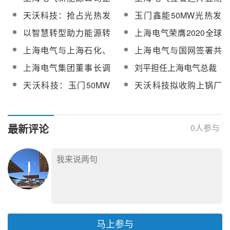
玉门鑫能50MW光热项
度能源软科学研究选题
式挂牌成立
900兆瓦光伏独立发电
天沃科技：抢占光热发
玉门鑫能50MW光热发
目建设
指南》
项目EPC合同
电市场先机，形成公司
电示范项目最新建设进
以智慧转型助力能源转
上海电气荣膺2020全球
新的竞争力
度
型！上海电气构筑智慧
新能源500强第35位！
上海电气与上海石化、
上海电气与国网签署共
能源产业新高地
陶氏化学开启战略合作
享储能建设战略合作框
上海电气集团董事长调
刘平担任上海电气总裁
架协议
整！冷伟青将任新任董
天沃科技：玉门50MW
天沃科技拟收购上锅厂
事长
塔式光热项目将进入试
100%股权 预计构成重
运行，电价需待验收通
大资产重组
过后确定
最新评论
0
人参与
马上参与