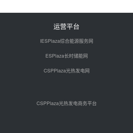
中国电建中南院吉西基地鲁固直流
100MW光工程性能试验采购
08-06 10:49
运营平台
西子洁能中标中广核德令哈50MW
光热示范电站二列蒸汽发生器设备
IESPlaza综合能源服务网
采购
08-05 17:20
ESPlaza长时储能网
亚核阀业中标天山北麓100MW光
热发电工程EPC总承包项目熔盐截
CSPPlaza光热发电网
止阀、熔盐三偏心蝶阀采购
08-05 17:15
昊森机电中标新疆华电天山北麓基
地100MW光热发电工程EPC总承
包项目熔盐介质超声波流量计采购
08-05 17:09
CSPPlaza光热发电商务平台
节点突破！独山子石化光伏熔盐储
能示范项目电加热器厂房顺利封顶
08-05 14:48