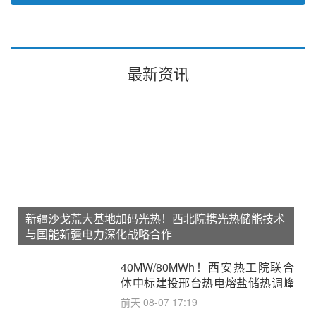
最新资讯
新疆沙戈荒大基地加码光热！西北院携光热储能技术
与国能新疆电力深化战略合作
40MW/80MWh！西安热工院联合
体中标建投邢台热电熔盐储热调峰
调频改造EPC项目
前天 08-07 17:19