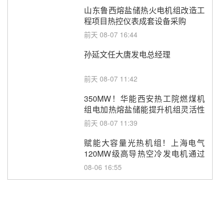
山东鲁西熔盐储热火电机组改造工
程项目热控仪表成套设备采购
前天 08-07 16:44
孙延文任大唐发电总经理
前天 08-07 11:42
350MW！华能西安热工院燃煤机
组电加热熔盐储能提升机组灵活性
改造项目初步设计第三方评审服务
前天 08-07 11:39
采购
赋能大容量光热机组！上海电气
120MW级高导热空冷发电机通过
型式试验
08-06 16:55
华电科工金源华电淄博熔盐储热项
目熔盐储罐采购
08-06 11:47