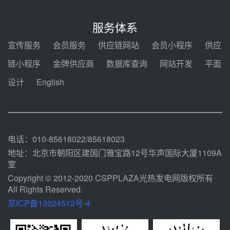
7400吨！迪尔化工成功签订鲁西火
电机组灵活性改造项目三元液态盐
服务体系
采购合同
08-05 14:12
宣传服务
会员服务
供应链网站
会员小程序
供应
迪尔化工预中标华能西安热工院
链小程序
金牌供应商
数据库查询
网站开发
平面
2026-2029年熔盐介质框架协议
设计
English
08-05 11:37
中能建华中试研院中标重能新疆
100MW光热项目机组调试及性能
试验
08-05 10:41
电话：010-85618022/85618023
地址：北京市朝阳区建国门雅宝路12号华声国际大厦1109A
室
Copyright © 2012-2020 CSPPLAZA光热发电网版权所有
All Rights Reserved.
京ICP备13024512号-4