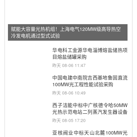
赋能大容量光热机组！上海电气120MW级高导热空
冷发电机通过型式试验
华电科工金源华电淄博熔盐储热项
目熔盐储罐采购
昨天 08-06 11:47
中国电建中南院吉西基地鲁固直流
100MW光工程性能试验采购
昨天 08-06 10:49
西子洁能中标中广核德令哈50MW
光热示范电站二列蒸汽发生器设备
采购
昨天 08-05 17:20
亚核阀业中标天山北麓100MW光