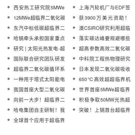
示范电站正加紧建设
应用展望
660MW超临界循环流化
超临界能源系统研究方
西安热工研究院5MWe
上海汽轮机厂与EDF签
床锅炉成功投运
面取得一系列创新成果
超临界CO₂试验平台完
署超临界CO₂布雷顿循
12MWe超临界二氧化碳
获3900万美元资助！
成锅炉水压试验
环技术合作框架协议
闭式循环项目初步设计
Heliogen将建超临界二
东汽中标低碳超临界二
澳CSIRO研究利用超临
通过国家电力投资集团
氧化碳光热发电系统
氧化碳循环试验台主压
界二氧化碳发电技术助
哈锅牵头承担国家重点
落实碳达峰要规避哪些
评审
缩机及其驱动与辅助系
力矿厂实现可再生能源
研发计划项目“超临界
风险？
研究 | 太阳光热发电-超
超高参数高效二氧化碳
统
目标
CO2锅炉质量评价技术
临界二氧化碳循环系统
燃煤发电基础理论与关
国际联合研究团队研发
中科院工程热物理研究
体系研究与示范应用”
经济性分析与优化
键技术研究项目取得重
出新型催化剂，可有效
所兆瓦级超临界二氧化
超临界二氧化碳循环系
日本发现二氧化碳吸收
要突破
将二氧化碳变甲烷
碳压缩机测试取得圆满
统印刷板式换热器联合
效率达10倍的物质，有
一种用于塔式太阳能电
650℃高效超超临界机
成功
研制协议洛阳签署
望在碳中和领域得到广
站的新型超临界二氧化
组高温材料及其部件制
我国首座大型二氧化碳
世界首座5MWe超临界
泛应用
碳再压缩布雷顿循环
备创新联合体在西安正
循环发电机组投运，未
二氧化碳循环发电试验
向前一大步！超临界二
积极争取50MW光热超
式成立
来可应用于高效光热、
机组投运发布会暨超临
氧化碳光热发电商业化
临界二氧化碳发电示范
哈电集团自主研制！我
突破！上锅首台超临界
储能等领域
界二氧化碳循环发电技
理想照进现实
项目落地！华能青海分
国首台超临界二氧化碳
二氧化碳锅炉成功运行
术创新联合体成立大会
全球首个应用于超临界
公司签订合作协议
锅炉试运行
在西安热工院召开
二氧化碳光热发电系统
的全尺寸涡轮机械通过