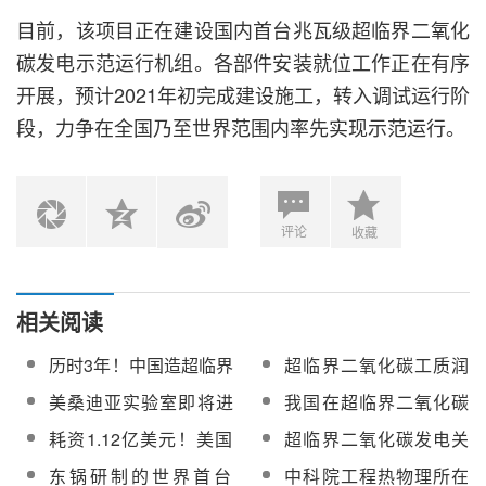
目前，该项目正在建设国内首台兆瓦级超临界二氧化
碳发电示范运行机组。各部件安装就位工作正在有序
开展，预计2021年初完成建设施工，转入调试运行阶
段，力争在全国乃至世界范围内率先实现示范运行。
评论
收藏
相关阅读
历时3年！中国造超临界
超临界二氧化碳工质润
二氧化碳发电机组成功
滑轴承特性研究及20kW
美桑迪亚实验室即将进
我国在超临界二氧化碳
交付，系统热效率超
涡轮发电装置进展
行首次粒子接收器超临
光热发电技术研发和应
耗资1.12亿美元！美国
超临界二氧化碳发电关
50%
界CO2回路测试
用上的最新进展
10MW超临界二氧化碳
键技术研究与光热发电
东锅研制的世界首台
中科院工程热物理所在