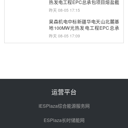
热发电工程EPC总承包项目熔盐截
止阀、熔盐三偏心蝶阀采购
昨天 08-05 17:15
昊森机电中标新疆华电天山北麓基
地100MW光热发电工程EPC总承
包项目熔盐介质超声波流量计采购
昨天 08-05 17:09
节点突破！独山子石化光伏熔盐储
能示范项目电加热器厂房顺利封顶
前天 08-05 14:48
7400吨！迪尔化工成功签订鲁西火
电机组灵活性改造项目三元液态盐
采购合同
前天 08-05 14:12
运营平台
迪尔化工预中标华能西安热工院
2026-2029年熔盐介质框架协议
IESPlaza综合能源服务网
前天 08-05 11:37
ESPlaza长时储能网
中能建华中试研院中标重能新疆