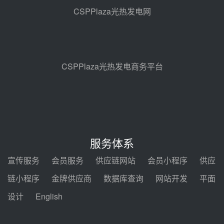
100MW光热项目机组调试及性能
CSPPlaza光热发电网
试验
前天 08-05 10:41
解读丨十五五电源结构优化：光热
规模化助力构建绿色低碳电力供给
格局
前天 08-05 09:11
CSPPlaza光热发电商务平台
华能西安热工院熔盐电伴热三年框
架协议项目中标候选人公示
08-04 11:33
350MW光热大基地建设提速！哈
锅中标格尔木项目蒸汽发生系统
服务体系
08-04 09:54
宣传服务
会员服务
供应链网站
会员小程序
供应
甘肃建投安装公司赴京洽谈，深化
链小程序
金牌供应商
数据库查询
网站开发
平面
瓜州、博州光热项目战略合作
设计
English
08-04 09:27
新型电力系统建设“十五五”规划印