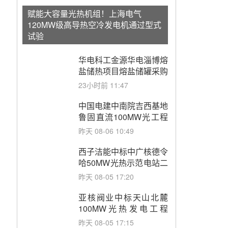
赋能大容量光热机组！上海电气
120MW级高导热空冷发电机通过型式
试验
华电科工金源华电淄博熔
盐储热项目熔盐储罐采购
23小时前 11:47
中国电建中南院吉西基地
鲁固直流100MW光工程
性能试验采购
昨天 08-06 10:49
西子洁能中标中广核德令
哈50MW光热示范电站二
列蒸汽发生器设备采购
昨天 08-05 17:20
亚核阀业中标天山北麓
100MW光热发电工程
EPC总承包项目熔盐截
昨天 08-05 17:15