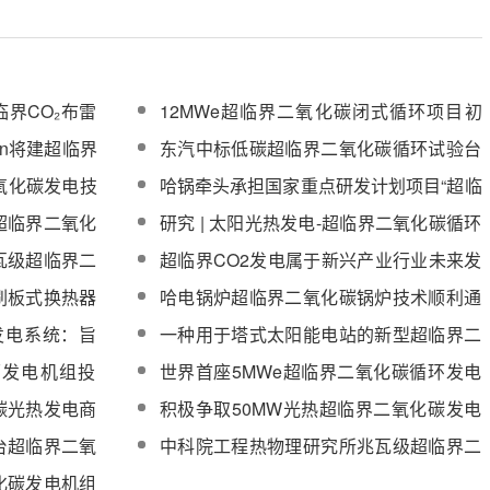
临界CO₂布雷
12MWe超临界二氧化碳闭式循环项目初
步设计通过国家电力投资集团评审
gen将建超临界
东汽中标低碳超临界二氧化碳循环试验台
主压缩机及其驱动与辅助系统
二氧化碳发电技
哈锅牵头承担国家重点研发计划项目“超临
目标
界CO2锅炉质量评价技术体系研究与示范
超临界二氧化
研究 | 太阳光热发电-超临界二氧化碳循环
应用”
系统经济性分析与优化
瓦级超临界二
超临界CO2发电属于新兴产业行业未来发
成功
展潜力巨大
刷板式换热器
哈电锅炉超临界二氧化碳锅炉技术顺利通
过国家安全与节能技术委员会评审
发电系统：旨
一种用于塔式太阳能电站的新型超临界二
SP技术
氧化碳再压缩布雷顿循环
环发电机组投
世界首座5MWe超临界二氧化碳循环发电
、储能等领域
试验机组投运发布会暨超临界二氧化碳循
碳光热发电商
积极争取50MW光热超临界二氧化碳发电
环发电技术创新联合体成立大会在西安热
示范项目落地！华能青海分公司签订合作
台超临界二氧
中科院工程热物理研究所兆瓦级超临界二
工院召开
协议
氧化碳发电机组顺利竣工
化碳发电机组