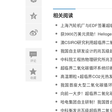
相关阅读
上海汽轮机厂与EDF签署超
顿循环技术合作框架协议
获3900万美元资助！Helio
二氧化碳光热发电系统
澳CSIRO研究利用超临界
术助力矿厂实现可再生能源
我国自主研发设计的兆瓦级
碳发电示范机组正式开建
中科院工程热物理研究所兆
评论
氧化碳压缩机测试取得圆满
超临界二氧化碳循环系统印
联合研制协议洛阳签署
高温颗粒+超临界CO2光热
收藏
在实现5美分/kWh的下一代C
我国首座大型二氧化碳循
运，未来可应用于高效光热
向前一大步！超临界二氧化
业化理想照进现实
哈电集团自主研制！我国首
化碳锅炉试运行
中科衡发兆瓦级超临界二氧