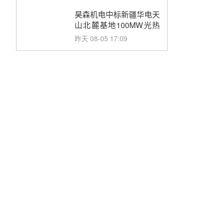
止阀、熔盐三偏心蝶阀采
购
昊森机电中标新疆华电天
山北麓基地100MW光热
发电工程EPC总承包项
昨天 08-05 17:09
目熔盐介质超声波流量计
采购
节点突破！独山子石化光
伏熔盐储能示范项目电加
热器厂房顺利封顶
昨天 08-05 14:48
7400吨！迪尔化工成功
签订鲁西火电机组灵活性
改造项目三元液态盐采购
昨天 08-05 14:12
合同
迪尔化工预中标华能西安
热工院2026-2029年熔盐
介质框架协议
前天 08-05 11:37
中能建华中试研院中标重
能新疆100MW光热项目
机组调试及性能试验
前天 08-05 10:41