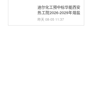
合同
迪尔化工预中标华能西安
热工院2026-2029年熔盐
介质框架协议
昨天 08-05 11:37
中能建华中试研院中标重
能新疆100MW光热项目
机组调试及性能试验
昨天 08-05 10:41
解读丨十五五电源结构优
化：光热规模化助力构建
绿色低碳电力供给格局
昨天 08-05 09:11
华能西安热工院熔盐电伴
热三年框架协议项目中标
候选人公示
前天 08-04 11:33
350MW光热大基地建设
提速！哈锅中标格尔木项
目蒸汽发生系统
前天 08-04 09:54