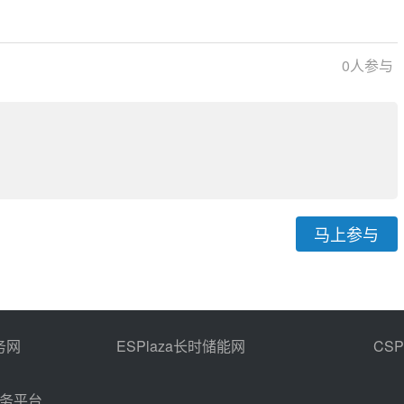
（2023-2027年）的通知
发展
0
人参与
马上参与
务网
ESPlaza长时储能网
CS
商务平台