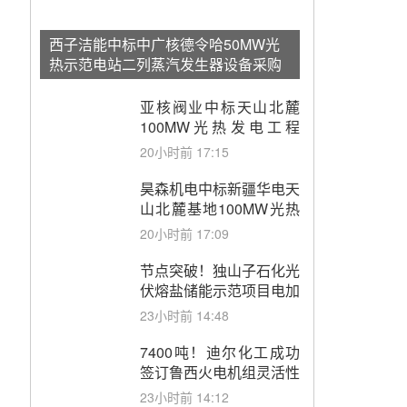
西子洁能中标中广核德令哈50MW光
热示范电站二列蒸汽发生器设备采购
亚核阀业中标天山北麓
100MW光热发电工程
EPC总承包项目熔盐截
20小时前 17:15
止阀、熔盐三偏心蝶阀采
购
昊森机电中标新疆华电天
山北麓基地100MW光热
发电工程EPC总承包项
20小时前 17:09
目熔盐介质超声波流量计
采购
节点突破！独山子石化光
伏熔盐储能示范项目电加
热器厂房顺利封顶
23小时前 14:48
7400吨！迪尔化工成功
签订鲁西火电机组灵活性
改造项目三元液态盐采购
23小时前 14:12