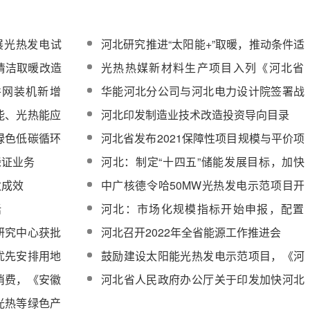
展光热发电试
河北研究推进“太阳能+”取暖，推动条件适
宜地区规模化实施
成清洁取暖改造
光热热媒新材料生产项目入列《河北省
2021年省重点建设项目名单》
并网装机新增
华能河北分公司与河北电力设计院签署战
略合作框架协议
能、光热能应
河北印发制造业技术改造投资导向目录
能源综合利用
绿色低碳循环
河北省发布2021保障性项目规模与平价项
目名单
绿证业务
河北：制定“十四五”储能发展目标，加快
推动新型储能发展
改成效
中广核德令哈50MW光热发电示范项目开
展风险检验工作
话
河北：市场化规模指标开始申报，配置
10%~15%*3小时储能！
研究中心获批
河北召开2022年全省能源工作推进会
优先安排用地
鼓励建设太阳能光热发电示范项目，《河
上
北省碳达峰实施方案》发布
消费，《安徽
河北省人民政府办公厅关于印发加快河北
》印发
省战略性新兴产业融合集群发展行动方案
光热等绿色产