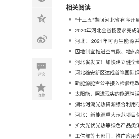
相关阅读
“十三五”期间河北省有序开
点，普及太阳能热利用
2020年河北全省按要求完
360.32万户
河北：2021年可再生能源
6GW
因地制宜推进空气能、地热
用！国网河北电力加快构建
河北省发文！加快建立健全
体系
发展经济
河北雄安新区达成首笔国际
评论
新能源能否公平接入检验电
太阳能，照进现实的能源神
收藏
湖北河湖光热资源综合利用
成立
河北：新能源重大示范项目
指标，今年新增装机8GW以
扩大光伏光热等绿色产品类
省工业领域碳达峰实施方案
工信部等七部门：推广应用