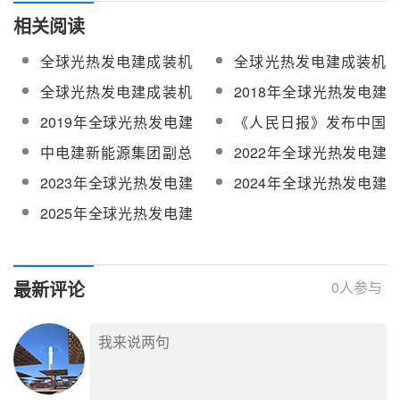
相关阅读
全球光热发电建成装机
全球光热发电建成装机
2015年底增至4940MW
2016年底增至5017MW
全球光热发电建成装机
2018年全球光热发电建
2017年底增至5133MW
成装机增至6069MW 中
2019年全球光热发电建
《人民日报》发布中国
增幅2.3%
国“助攻”22.97%新增装
成装机增至6451MW 中
电建董事长丁焰章署名
中电建新能源集团副总
2022年全球光热发电建
机
国贡献52.41%新增容量
文章：共建“一带一路”，
经理汪海成一行到青海
成装机增至6942MW
2023年全球光热发电建
2024年全球光热发电建
树立品牌形象
共和光热电站调研指导
成装机增至7457MW
成总装机增至7807MW
2025年全球光热发电建
工作
成总装机增至8707MW
最新评论
0
人参与