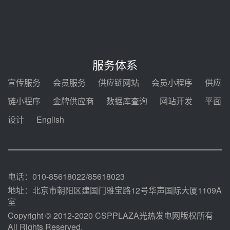
7400吨！迪尔化工成功签订鲁西火
电机组灵活性改造项目三元液态盐
采购合同
前天 08-05 14:12
迪尔化工预中标华能西安热工院
2026-2029年熔盐介质框架协议
服务体系
前天 08-05 11:37
宣传服务
会员服务
供应链网站
会员小程序
供应
中能建华中试研院中标重能新疆
链小程序
金牌供应商
数据库查询
网站开发
平面
100MW光热项目机组调试及性能
试验
设计
English
前天 08-05 10:41
解读丨十五五电源结构优化：光热
规模化助力构建绿色低碳电力供给
格局
前天 08-05 09:11
电话：010-85618022/85618023
地址：北京市朝阳区建国门雅宝路12号华声国际大厦1109A
室
Copyright © 2012-2020 CSPPLAZA光热发电网版权所有
All Rights Reserved.