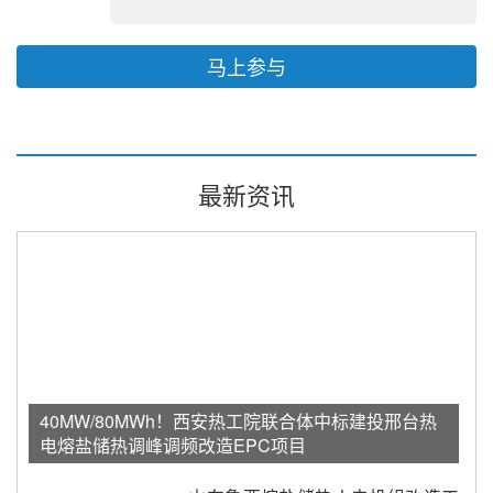
马上参与
最新资讯
40MW/80MWh！西安热工院联合体中标建投邢台热
电熔盐储热调峰调频改造EPC项目