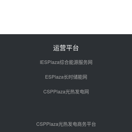
中国电建中南院吉西基地鲁固直流
100MW光工程性能试验采购
昨天 08-06 10:49
西子洁能中标中广核德令哈50MW
光热示范电站二列蒸汽发生器设备
采购
前天 08-05 17:20
运营平台
亚核阀业中标天山北麓100MW光
热发电工程EPC总承包项目熔盐截
IESPlaza综合能源服务网
止阀、熔盐三偏心蝶阀采购
前天 08-05 17:15
ESPlaza长时储能网
昊森机电中标新疆华电天山北麓基
地100MW光热发电工程EPC总承
CSPPlaza光热发电网
包项目熔盐介质超声波流量计采购
前天 08-05 17:09
节点突破！独山子石化光伏熔盐储
能示范项目电加热器厂房顺利封顶
前天 08-05 14:48
CSPPlaza光热发电商务平台