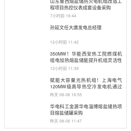
山东鲁西熔盐储热火电机组改造工
程项目热控仪表成套设备采购
7小时前 16:44
孙延文任大唐发电总经理
12小时前 11:42
350MW！华能西安热工院燃煤机
组电加热熔盐储能提升机组灵活性
改造项目初步设计第三方评审服务
12小时前 11:39
采购
赋能大容量光热机组！上海电气
120MW级高导热空冷发电机通过
型式试验
昨天 08-06 16:55
华电科工金源华电淄博熔盐储热项
目熔盐储罐采购
昨天 08-06 11:47