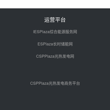
350MW！华能西安热工院燃煤机
组电加热熔盐储能提升机组灵活性
改造项目初步设计第三方评审服务
08-07 11:39
运营平台
采购
赋能大容量光热机组！上海电气
120MW级高导热空冷发电机通过
IESPlaza综合能源服务网
型式试验
08-06 16:55
ESPlaza长时储能网
华电科工金源华电淄博熔盐储热项
目熔盐储罐采购
CSPPlaza光热发电网
08-06 11:47
中国电建中南院吉西基地鲁固直流
100MW光工程性能试验采购
08-06 10:49
CSPPlaza光热发电商务平台
西子洁能中标中广核德令哈50MW
光热示范电站二列蒸汽发生器设备
采购
08-05 17:20