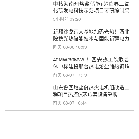
中核海南州熔盐储能+超临界二氧
化碳发电科技示范项目可研编制采
购
5小时前 09:20
新疆沙戈荒大基地加码光热！西北
院携光热储能技术与国能新疆电力
深化战略合作
昨天 08-08 16:39
40MW/80MWh！西安热工院联合
体中标建投邢台热电熔盐储热调峰
调频改造EPC项目
前天 08-07 17:19
山东鲁西熔盐储热火电机组改造工
程项目热控仪表成套设备采购
前天 08-07 16:44
孙延文任大唐发电总经理
08-07 11:42