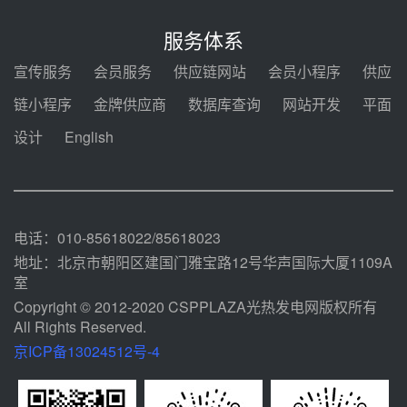
亚核阀业中标天山北麓100MW光
热发电工程EPC总承包项目熔盐截
服务体系
止阀、熔盐三偏心蝶阀采购
08-05 17:15
宣传服务
会员服务
供应链网站
会员小程序
供应
昊森机电中标新疆华电天山北麓基
链小程序
金牌供应商
数据库查询
网站开发
平面
地100MW光热发电工程EPC总承
包项目熔盐介质超声波流量计采购
设计
English
08-05 17:09
节点突破！独山子石化光伏熔盐储
能示范项目电加热器厂房顺利封顶
08-05 14:48
电话：010-85618022/85618023
地址：北京市朝阳区建国门雅宝路12号华声国际大厦1109A
室
Copyright © 2012-2020 CSPPLAZA光热发电网版权所有
All Rights Reserved.
京ICP备13024512号-4