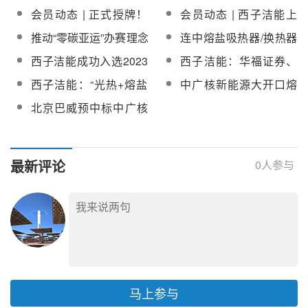
标候选人公示
合能源供应项目熔盐及
应项目高低压加热器招
会员动态 | 正式授牌！
会员动态 | 西子洁能上
导热油三偏心蝶阀招标
标
西子洁能成为杭州亚运
榜“杭州市十大低碳应用
推动“零碳亚运”办赛理念
连中熔盐吸热器/换热器
会官方供应商
场景”
落地！西子洁能采用清
订单！西子洁能光热市
西子洁能成功入选2023
西子洁能：华福证券、
洁光储“点亮”亚运主媒体
场订单获批量突破
年度浙江省科技领军企
宁波宁电投资发展有限
西子洁能：“光热+熔盐
中广核新能源大开口熔
中心
业
公司等机构对公司光热
储能”应用面打开，执行
盐槽式集热器研发熔盐
北京巴威预中标中广核
订单等方向进行调研
光热项目超过1GW
槽式试验回路建设工程
新能源大开口熔盐槽式
蒸汽发生系统招标
集热器研发熔盐槽式试
验回路建设工程蒸汽发
最新评论
0
人参与
生系统
马上参与