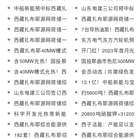
西藏扎布耶40MW槽式
体化综合能源供应项目
中船新能预中标西藏扎
山东电建三公司预中标
光热电站空冷系统
油盐换热器招标
布耶40MW槽式光热电
西藏扎布耶40MW光热
西藏扎布耶源网荷储一
西藏扎布耶源网荷储一
站工艺设计与主工艺设
电站EPC
体化综合能源供应项目
体化项目蒸汽发生系统
西藏扎布耶源网荷储一
7台导热油泵！西藏扎布
备集成供货服务
空冷系统招标
预热器等招标
体化综合能源供应项目
耶源网荷储一体化综合
西藏扎布耶源网荷储一
东方电气东方汽轮机预
汽轮机旁路装置招标
能源供应项目导热油泵
体化综能供应项目
中标西藏扎布耶源网荷
西藏扎布耶40MW槽式
开门红！2023年首月光
招标
40MW光热电站EPC招
储一体化综能供应项目
光热电站蒸汽发生系
热/熔盐储热项目中标单
含50MW光热！国投那
国投那曲市色尼300MW
标
汽轮机等
统、空冷系统中标公示
位一览
曲市色尼300MW光伏光
光伏光热项目地勘、接
含40MW槽式光热！西
会员动态 | 共建绿色发
热一体化项目可研编制
入系统设计等8项技术服
藏扎布耶综合能源供应
展“强引擎”！西子洁能与
西藏扎布耶源网荷储综
12.1亿！中船新能与宝
采购
务采购
项目EPC工程监理招标
中电新能源签署战略合
合能源供应项目油盐换
武清能就西藏扎布耶综
山东电建三公司签订西
约5600吨！西藏扎布耶
作协议
热器中标候选人公示
合供能项目成功签约
藏扎布耶源网荷储一体
源网荷储一体化综合能
西藏扎布耶源网荷储综
西藏扎布耶源网荷储综
化综合能源供应项目
源供应项目导热油招标
合能源供应项目导热油
合能源供应项目熔盐泵
科学开发光热等新能
20800吨硝酸钾+31200
EPC合同
泵中标候选人公示
中标候选人公示
源，走出西藏特色高原
吨硝酸钠！西藏扎布耶
西藏扎布耶综合能源供
西子洁能：产能足以支
经济高质量发展之路
综合能源供应项目集中
应项目EPC工程监理中
撑光热市场新增订单
182套！西藏扎布耶综
西藏扎布耶综合能源供
采购