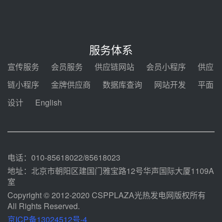
光热示范电站二列蒸汽发生器设备
采购
08-05 17:20
亚核阀业中标天山北麓100MW光
热发电工程EPC总承包项目熔盐截
服务体系
止阀、熔盐三偏心蝶阀采购
08-05 17:15
宣传服务
会员服务
供应链网站
会员小程序
供应
昊森机电中标新疆华电天山北麓基
链小程序
金牌供应商
数据库查询
网站开发
平面
地100MW光热发电工程EPC总承
包项目熔盐介质超声波流量计采购
设计
English
08-05 17:09
节点突破！独山子石化光伏熔盐储
能示范项目电加热器厂房顺利封顶
08-05 14:48
电话：010-85618022/85618023
地址：北京市朝阳区建国门雅宝路12号华声国际大厦1109A
室
Copyright © 2012-2020 CSPPLAZA光热发电网版权所有
All Rights Reserved.
京ICP备13024512号-4