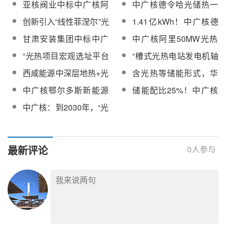
亚核阀业中标中广核阿
中广核德令哈光储热一
500MW风电项目光热供
光伏一体化发电项目落
里50MW光热发电项目
体化200万千瓦（光热
创新引入“线性菲涅尔”光
1.41亿kWh！中广核德
暖工程采购
地建设｜附项目概况
熔盐调节阀、熔盐截止
20万千瓦）项目高、低
热供暖技术！中广核青
令哈50MW槽式光热电
甘肃安装集团中标中广
中广核阿里50MW光热
阀、熔盐止回阀
温盐罐附件设备采购
海冷湖广竣50万千瓦风
站年度上网电量再创新
核新能源青海冷湖
发电项目分散控制系统
“光热项目宏观选址平台
“槽式光热电站发电机轴
电项目全容量并网发电
高！
500MW风电项目光热供
（DCS)采购
创新工作室”荣获“中广核
电压异常问题攻坚改造”
西咸能源中深层地热+光
含光热等储能形式，华
暖工程
新能源2024年青年创新
获评中广核新能源“青年
热耦合供暖系统优化示
能新疆公司TLF综合能
中广核鄂尔多斯新能源
储能配比25%！中广核
工作室荣誉称号”
五小”优秀项目
范项目建成投运
源基地规划项目技术服
光热项目土地预审、规
德令哈100万千瓦光热
中广核：到2030年，“光
务招标
划选址、节地评价等报
储一体化项目建设如火
热+”项目装机达4000万
告编项目询比
如荼
千瓦
最新评论
0
人参与