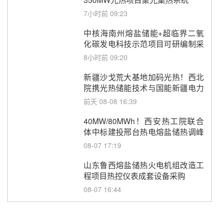
7小时前 09:23
中核海南州熔盐储能+超临界二氧
化碳发电科技示范项目可研编制采
购
8小时前 09:20
新疆沙戈荒大基地加码光热！西北
院携光热储能技术与国能新疆电力
深化战略合作
前天 08-08 16:39
40MW/80MWh！西安热工院联合
体中标建投邢台热电熔盐储热调峰
调频改造EPC项目
08-07 17:19
山东鲁西熔盐储热火电机组改造工
程项目热控仪表成套设备采购
08-07 16:44
孙延文任大唐发电总经理