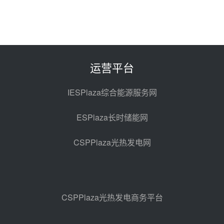
08-07 11:42
350MW！华能西安热工院燃煤机
组电加热熔盐储能提升机组灵活性
改造项目初步设计第三方评审服务
08-07 11:39
运营平台
采购
赋能大容量光热机组！上海电气
120MW级高导热空冷发电机通过
IESPlaza综合能源服务网
型式试验
08-06 16:55
ESPlaza长时储能网
华电科工金源华电淄博熔盐储热项
目熔盐储罐采购
CSPPlaza光热发电网
08-06 11:47
中国电建中南院吉西基地鲁固直流
100MW光工程性能试验采购
08-06 10:49
CSPPlaza光热发电商务平台
西子洁能中标中广核德令哈50MW