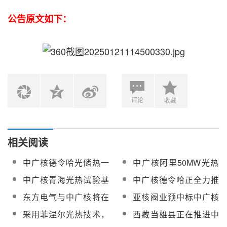
公告原文如下：
评论
收藏
相关阅读
中广核德令哈光储热一
中广核阿里50MW光热
体化200万千瓦（光热
发电项目熔盐超声波流
中广核青海光热试验基
中广核德令哈正全力推
20万千瓦）项目全厂分
量计采购
地熔盐罐、除氧器中标
进200万千瓦光热储一
东方电气与中广核将在
亚核阀业预中标中广核
散控制系统（DCS)设备
候选人公示
体化项目建设【附现场
风电、光热等新能源领
阿里50MW光热发电项
采购项目中标结果公示
采用菲涅尔光热技术，
西藏当雄县正在推进中
图】
域探索多元合作可能
目熔盐止回阀
中广核新能源青海冷湖
广核、中能建两个光热