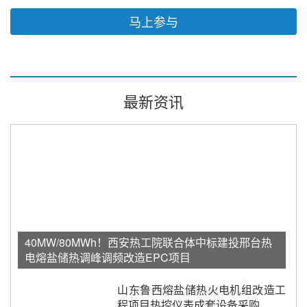
马上参与
最新资讯
40MW/80MWh！西安热工院联合体中标建投邢台热
电熔盐储热调峰调频改造EPC项目
山东鲁西熔盐储热火电机组改造工
程项目热控仪表成套设备采购