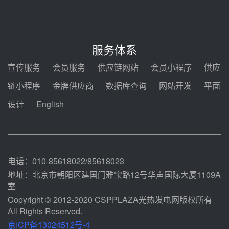
电机组灵活性改造项目三元液态盐
采购合同
前天 08-05 14:12
迪尔化工预中标华能西安热工院
2026-2029年熔盐介质框架协议
服务体系
前天 08-05 11:37
宣传服务
会员服务
供应链网站
会员小程序
供应
中能建华中试研院中标重能新疆
链小程序
金牌供应商
数据库查询
网站开发
平面
100MW光热项目机组调试及性能
试验
设计
English
前天 08-05 10:41
解读丨十五五电源结构优化：光热
规模化助力构建绿色低碳电力供给
格局
前天 08-05 09:11
电话：010-85618022/85618023
地址：北京市朝阳区建国门雅宝路12号华声国际大厦1109A
室
Copyright © 2012-2020 CSPPLAZA光热发电网版权所有
All Rights Reserved.
京ICP备13024512号-4