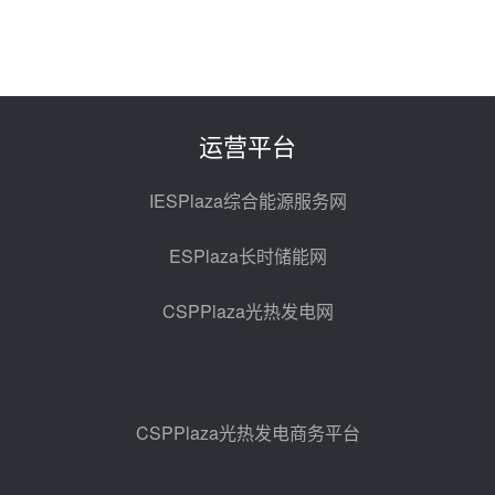
昨天 08-06 10:49
西子洁能中标中广核德令哈50MW
光热示范电站二列蒸汽发生器设备
采购
前天 08-05 17:20
运营平台
亚核阀业中标天山北麓100MW光
热发电工程EPC总承包项目熔盐截
IESPlaza综合能源服务网
止阀、熔盐三偏心蝶阀采购
前天 08-05 17:15
ESPlaza长时储能网
昊森机电中标新疆华电天山北麓基
地100MW光热发电工程EPC总承
CSPPlaza光热发电网
包项目熔盐介质超声波流量计采购
前天 08-05 17:09
节点突破！独山子石化光伏熔盐储
能示范项目电加热器厂房顺利封顶
前天 08-05 14:48
CSPPlaza光热发电商务平台
7400吨！迪尔化工成功签订鲁西火