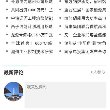
长源电力荆州公司熔盐
东方锅炉承制，宿州熔
建设项目名单公示
化碳熔盐储能项目建成
储能项目熔盐泵、熔盐
盐储能项目核心设备蒸
共同出资1000万元！兰
重要进展！国家能源集
投运
罐及电加热器公开招标
发器发运
石重装携手兰州大成、
团全国首套火电抽汽熔
中油辽河工程熔盐储能
熔盐储能用大功率高电
山西常晟联合成立熔盐
盐储能项目完成低谷调
“抽汽蓄能”技术研究招标
压高效感应加热技术入
西子洁能计划利用熔盐
海丰集团联合首航高科
储能公司
试
选《国家重点推广的低
储能开拓能源市场
多元携手，共探熔盐储
龙源青海格尔木5万千瓦
又一企业布局熔盐储能
碳技术目录（第五
能投资新局
熔盐储能项目除氧器设
领域！新能源业务版图
批）》！
全球首套！600℃级
储能从“小配角”到“大角
备采购中标公示
再落一子
2MW特高温热泵顺利通
色”
湖州工业控制技术研究
国家电投集团发布全球
过168小时连续满负荷
院高温热泵试验平台三
首套超高温热泵储能技
运行测试
元熔盐及化盐服务招标
术-储诺
最新评论
0
人参与