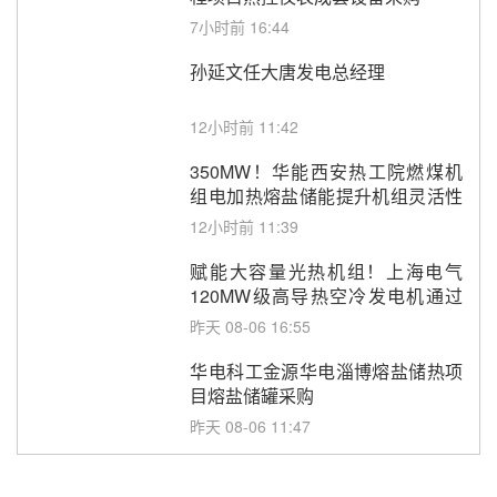
7小时前 16:44
孙延文任大唐发电总经理
12小时前 11:42
350MW！华能西安热工院燃煤机
组电加热熔盐储能提升机组灵活性
改造项目初步设计第三方评审服务
12小时前 11:39
采购
赋能大容量光热机组！上海电气
120MW级高导热空冷发电机通过
型式试验
昨天 08-06 16:55
华电科工金源华电淄博熔盐储热项
目熔盐储罐采购
昨天 08-06 11:47
中国电建中南院吉西基地鲁固直流
100MW光工程性能试验采购