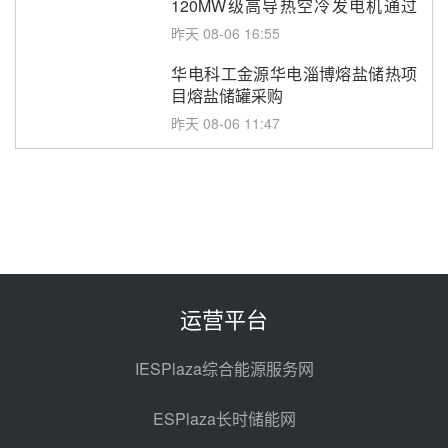
120MW级高导热空冷发电机通过
型式试验
昨天 08-06 16:55
华电科工金源华电淄博熔盐储热项
目熔盐储罐采购
昨天 08-06 11:47
中国电建中南院吉西基地鲁固直流
100MW光工程性能试验采购
昨天 08-06 10:49
西子洁能中标中广核德令哈50MW
光热示范电站二列蒸汽发生器设备
采购
前天 08-05 17:20
运营平台
亚核阀业中标天山北麓100MW光
热发电工程EPC总承包项目熔盐截
IESPlaza综合能源服务网
止阀、熔盐三偏心蝶阀采购
前天 08-05 17:15
ESPlaza长时储能网
昊森机电中标新疆华电天山北麓基