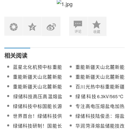
评论
收藏
相关阅读
蓝星北化机预中标重能
重能新疆天山北麓新能
新疆100MW光热发电工
源基地项目100MW光热
重能新疆天山北麓新能
重能新疆天山北麓新能
程熔盐储罐设备采购及
发电工程热盐泵中标候
源基地项目100MW光热
源基地项目100MW光热
重能新疆天山北麓新能
百川光热中标重能新疆
安装
选人公示
发电工程除氧器设备中
发电工程吸热塔第一罐
源基地项目首批关键设
天山北麓新能源基地项
‌绿储科技高压高温熔盐
绿储科技6.3kV/565℃
标候选人公示
混凝土成功浇筑
备通过启动前质量监督
目100MW光热发电工程
电加热器发货，国能青
熔盐电加热系统入选“十
绿储科技中标国能长源
专注高电压熔盐电加热
检查
反射镜
豫直流项目全面投产推
四五”能源创新案例
荆州热电有限公司熔盐
器！绿储科技邀您共聚
世界首台！绿储科技供
绿储科技陆俊丞：熔盐
进进入加速期
储能项目高压熔盐电加
第十二届中国国际光热
货的高原型高压高温熔
储能技术创新，引领风
绿储科技研制！国能长
华润菏泽熔盐储能技改
热器
大会