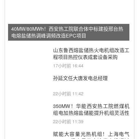
40MW/80MWh！西安热工院联合体中标建投邢台热
电熔盐储热调峰调频改造EPC项目
山东鲁西熔盐储热火电机组改造工
程项目热控仪表成套设备采购
17小时前 16:44
孙延文任大唐发电总经理
22小时前 11:42
350MW！华能西安热工院燃煤机
组电加热熔盐储能提升机组灵活性
改造项目初步设计第三方评审服务
22小时前 11:39
采购
赋能大容量光热机组！上海电气