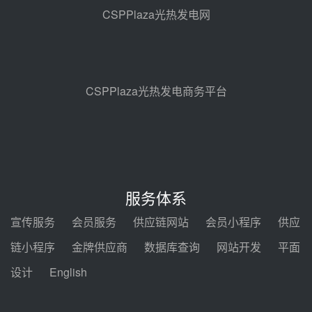
地100MW光热发电工程EPC总承
CSPPlaza光热发电网
包项目熔盐介质超声波流量计采购
前天 08-05 17:09
节点突破！独山子石化光伏熔盐储
能示范项目电加热器厂房顺利封顶
前天 08-05 14:48
CSPPlaza光热发电商务平台
7400吨！迪尔化工成功签订鲁西火
电机组灵活性改造项目三元液态盐
采购合同
前天 08-05 14:12
迪尔化工预中标华能西安热工院
2026-2029年熔盐介质框架协议
服务体系
前天 08-05 11:37
宣传服务
会员服务
供应链网站
会员小程序
供应
中能建华中试研院中标重能新疆
链小程序
金牌供应商
数据库查询
网站开发
平面
100MW光热项目机组调试及性能
试验
设计
English
前天 08-05 10:41
解读丨十五五电源结构优化：光热