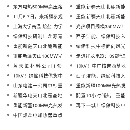
盐电加热器满负荷运
光大基地高效消纳与电
源荆州热电有限公司熔
项目1号熔盐变一次送电
东方电热500MW高压熔
重能新疆天山北麓新能
行！
网稳定
盐储能项目高压熔盐电
成功，机组稳定并网！
盐储热电加热器成套设
源基地项目100MW光热
11月6-7日，来新疆参观
重能新疆天山北麓新能
加热器产成发运
备顺利发货
发电工程高压加热器设
两座100MW光热电站
源基地光热项目定日镜
上海大学高温-熔盐-力学
光热项目规模350MW！
备中标结果
组装车间首吊成功
耦合实验系统采购
新疆公示103.6GW存量
绿储科技研制！龙源青
西子洁能、绿储科技入
项目认定清单：电价
海格尔木高倍率熔盐储
选《全国工业领域电力
重能新疆天山北麓新能
绿储科技中标面向风光
0.25~0.262元/度、电量
能项目150MW高温高压
需求侧管理典型案例
源基地项目100MW光热
大基地消纳能力提升的
30%~50%（含附件）
重能新疆天山100MW光
走进祥龙电器：39载“追
熔盐电加热器发货
（2025年）》拟入选名
发电工程发电区设备安
熔盐电加热器柔性调控
热项目高风速定日镜组
热”之旅，把电加热器做
单
蓝天氟材料公司1套
10kV！中广核吉西基地
装工程招标
设备及技术服务采购项
装厂房正式完工
到极致
15KW熔盐加热系统采
鲁固直流100MW光热项
目
10kV！绿储科技供货中
西子洁能、绿储科技入
购
目高压高温熔盐电加热
广核吉西项目的高压高
选《全国工业领域电力
山东电建一公司中标重
重能新疆100MW光热发
器完成初调
温熔盐电加热器完成初
需求侧管理典型案例
能新疆100MW光热发电
电工程四大管道+熔盐管
新疆华电天山北麓基地
配置10小时储热！重能
调！
（2025年）》
工程发电区设备安装工
道、分散控制系统
100MW光热发电工程光
100MW塔式光热项目熔
重能新疆100MW光热发
再下一城！绿储科技中
程
(DCS)采购
热国产汽水安全阀、止
盐+化盐服务+阀门+流
电工程分散控制系统
标鲁西120MW熔盐电加
中国熔盐电加热器重点
回阀等采购中选公示
量计集中招标
(DCS)采购中标候选人
热器采购项目
厂商一览【附业绩】
公示