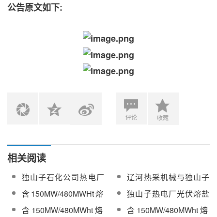
公告原文如下:
评论
收藏
相关阅读
独山子石化公司热电厂
辽河热采机械与独山子
绿电熔盐储能项目可研
石化进行绿电熔盐储能
含150MW/480MWHt熔
独山子热电厂光伏熔盐
咨询合同询价
技术交流
盐储能系统！独山子热
储能示范项目可研咨询
含150MW/480MWht熔
含150MW/480MWht熔
电厂光伏熔盐储能示范
合同公开询价拟成交公