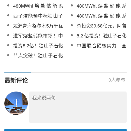
盐储能产汽系统！独山
盐储能产汽系统！独山
480MWht熔盐储能系
480MWht熔盐储能系
项目可研咨询合同公开
示
子热电厂光伏熔盐储能
子热电厂光伏熔盐储能
统！独山子热电厂光伏
统！独山子热电厂光伏
询价
西子洁能预中标独山子
480MWht熔盐储能系
示范项目基础设计招标
示范项目基础设计合同
熔盐储能示范项目工程
熔盐储能示范项目蒸汽
石化热电厂光伏熔盐储
统！独山子热电厂光伏
采购（二次）
龙源青海格尔木5万千瓦
总投资39.68亿元，阿鲁
总承包招标
发生系统、汽轮发电机
能项目蒸汽发生系统
熔盐储能示范项目汽轮
熔盐储能电站全厂委托
燊能赤峰市阿鲁科尔沁
组设备采购
进军熔盐储能市场！中
8.2 亿投资！独山子石化
发电机组设备重新招标
运维服务公开招标
旗400MW/3200MWh电
化装备收购重组案获受
光伏熔盐储能示范项目
投资8.2亿！独山子石化
中国联合硬核实力｜全
热熔盐独立储能项目准
理！
正式开工
光伏熔盐储能示范项目
自主熔盐储能领跑长时
予备案
节点突破！独山子石化
建设全面提速
储能新赛道
光伏熔盐储能示范项目
电加热器厂房顺利封顶
最新评论
0
人参与