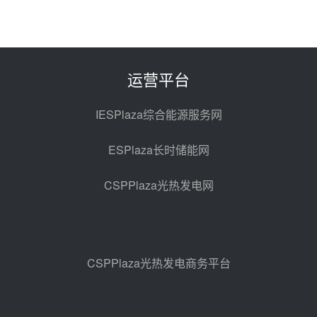
前天 08-06 11:47
中国电建中南院吉西基地鲁固直流
100MW光工程性能试验采购
前天 08-06 10:49
运营平台
西子洁能中标中广核德令哈50MW
光热示范电站二列蒸汽发生器设备
IESPlaza综合能源服务网
采购
08-05 17:20
ESPlaza长时储能网
亚核阀业中标天山北麓100MW光
热发电工程EPC总承包项目熔盐截
CSPPlaza光热发电网
止阀、熔盐三偏心蝶阀采购
08-05 17:15
昊森机电中标新疆华电天山北麓基
地100MW光热发电工程EPC总承
包项目熔盐介质超声波流量计采购
08-05 17:09
CSPPlaza光热发电商务平台
节点突破！独山子石化光伏熔盐储
能示范项目电加热器厂房顺利封顶