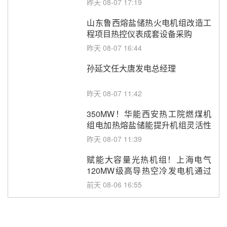
昨天 08-07 17:19
山东鲁西熔盐储热火电机组改造工
程项目热控仪表成套设备采购
昨天 08-07 16:44
孙延文任大唐发电总经理
昨天 08-07 11:42
350MW！华能西安热工院燃煤机
组电加热熔盐储能提升机组灵活性
改造项目初步设计第三方评审服务
昨天 08-07 11:39
采购
赋能大容量光热机组！上海电气
120MW级高导热空冷发电机通过
型式试验
前天 08-06 16:55
华电科工金源华电淄博熔盐储热项
目熔盐储罐采购