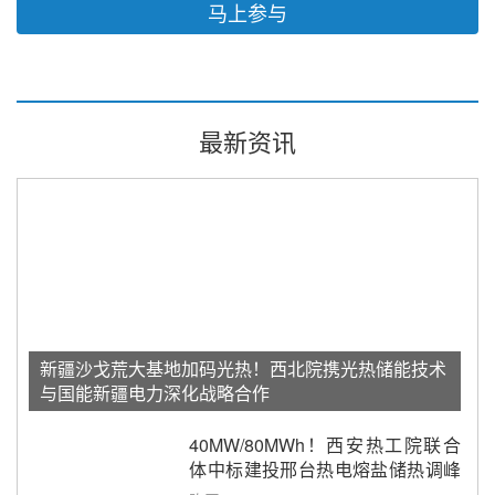
马上参与
最新资讯
新疆沙戈荒大基地加码光热！西北院携光热储能技术
与国能新疆电力深化战略合作
40MW/80MWh！西安热工院联合
体中标建投邢台热电熔盐储热调峰
调频改造EPC项目