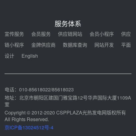
08-05 14:48
7400吨！迪尔化工成功签订鲁西火
电机组灵活性改造项目三元液态盐
服务体系
采购合同
08-05 14:12
宣传服务
会员服务
供应链网站
会员小程序
供应
迪尔化工预中标华能西安热工院
链小程序
金牌供应商
数据库查询
网站开发
平面
2026-2029年熔盐介质框架协议
设计
English
08-05 11:37
中能建华中试研院中标重能新疆
100MW光热项目机组调试及性能
试验
08-05 10:41
电话：010-85618022/85618023
地址：北京市朝阳区建国门雅宝路12号华声国际大厦1109A
室
Copyright © 2012-2020 CSPPLAZA光热发电网版权所有
All Rights Reserved.
京ICP备13024512号-4