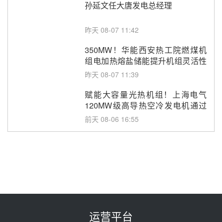
孙延文任大唐发电总经理
昨天 08-07 11:42
350MW！华能西安热工院燃煤机
组电加热熔盐储能提升机组灵活性
改造项目初步设计第三方评审服务
昨天 08-07 11:39
采购
赋能大容量光热机组！上海电气
120MW级高导热空冷发电机通过
型式试验
前天 08-06 16:55
华电科工金源华电淄博熔盐储热项
目熔盐储罐采购
前天 08-06 11:47
中国电建中南院吉西基地鲁固直流
100MW光工程性能试验采购
前天 08-06 10:49
运营平台