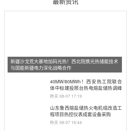
最新资讯
新疆沙戈荒大基地加码光热！西北院携光热储能技术
与国能新疆电力深化战略合作
40MW/80MWh！西安热工院联合
体中标建投邢台热电熔盐储热调峰
调频改造EPC项目
昨天 08-07 17:19
山东鲁西熔盐储热火电机组改造工
程项目热控仪表成套设备采购
昨天 08-07 16:44