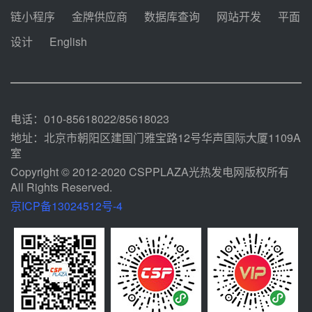
迪尔化工预中标华能西安热工院
链小程序
金牌供应商
数据库查询
网站开发
平面
2026-2029年熔盐介质框架协议
设计
English
08-05 11:37
中能建华中试研院中标重能新疆
100MW光热项目机组调试及性能
试验
08-05 10:41
电话：010-85618022/85618023
地址：北京市朝阳区建国门雅宝路12号华声国际大厦1109A
室
Copyright © 2012-2020 CSPPLAZA光热发电网版权所有
All Rights Reserved.
京ICP备13024512号-4