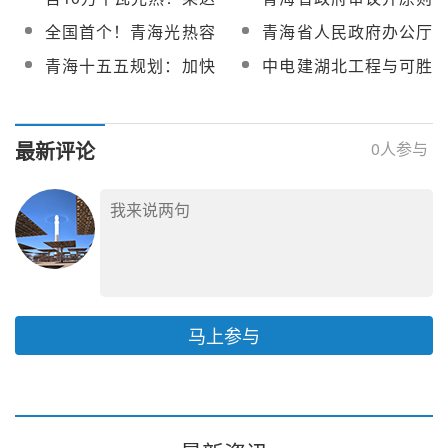
查会在京召开
地项目可研评审会顺利
木沙漠格尔木东基地项
通过光热发电规模化发
全国首个！青海光热容
青海省人民政府办公厅
召开
目可研报告收口评审会
展若干措施
量电价机制分析
印发《青海省关于促进
青海十五五规划：加快
中电建湖北工程与可胜
在京召开
光热发电规模化发展的
30万千瓦存量光热发电
技术举行会谈，聚焦光
若干措施》的通知
项目建设
热领域务实合作
最新评论
0
人参与
马上参与