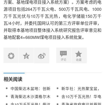
方案、基地煤电项目接入系统方案）。方案考虑的电
源项目包括264万千瓦火电、500万千瓦风电、1000
万千瓦光伏与10万千瓦光热，电化学储能150万千
瓦/4小时，并委托国网认可的第三方评审单位评审，
并取得本基地项目整体接入系统研究报告评审意见和
基地配套4×660MW煤电项目接入系统批复。
评论
收藏
相关阅读
中国柴达木盆地：创新
新华社：光热聚宝盆，
储能技术促光伏光热能
风起柴达木
青海柴达木沙漠格尔木
含10万千瓦光热！华电
源消纳
东基地整体可研内部审
柴达木沙漠格尔木东基
含10万千瓦光热！柴达
青海省政府审议并原则