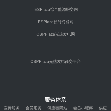
西子洁能中标中广核德令哈50MW
光热示范电站二列蒸汽发生器设备
IESPlaza综合能源服务网
采购
08-05 17:20
ESPlaza长时储能网
亚核阀业中标天山北麓100MW光
热发电工程EPC总承包项目熔盐截
CSPPlaza光热发电网
止阀、熔盐三偏心蝶阀采购
08-05 17:15
昊森机电中标新疆华电天山北麓基
地100MW光热发电工程EPC总承
包项目熔盐介质超声波流量计采购
08-05 17:09
CSPPlaza光热发电商务平台
节点突破！独山子石化光伏熔盐储
能示范项目电加热器厂房顺利封顶
08-05 14:48
7400吨！迪尔化工成功签订鲁西火
电机组灵活性改造项目三元液态盐
服务体系
采购合同
08-05 14:12
宣传服务
会员服务
供应链网站
会员小程序
供应