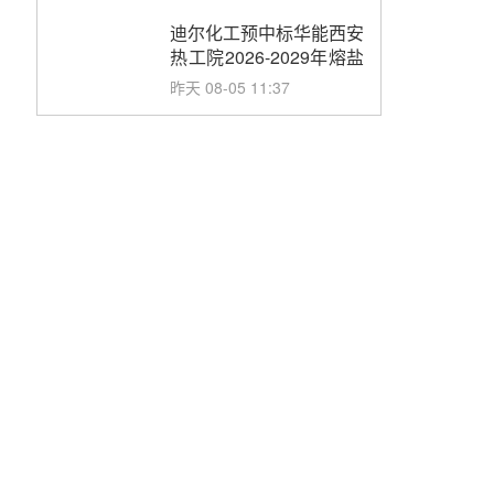
合同
迪尔化工预中标华能西安
热工院2026-2029年熔盐
介质框架协议
昨天 08-05 11:37
中能建华中试研院中标重
能新疆100MW光热项目
机组调试及性能试验
昨天 08-05 10:41
解读丨十五五电源结构优
化：光热规模化助力构建
绿色低碳电力供给格局
昨天 08-05 09:11
华能西安热工院熔盐电伴
热三年框架协议项目中标
候选人公示
前天 08-04 11:33
350MW光热大基地建设
提速！哈锅中标格尔木项
目蒸汽发生系统
前天 08-04 09:54