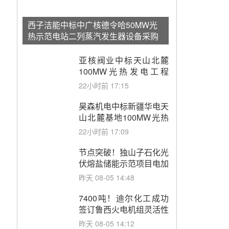
西子洁能中标中广核德令哈50MW光
热示范电站二列蒸汽发生器设备采购
亚核阀业中标天山北麓
100MW光热发电工程
EPC总承包项目熔盐截
22小时前 17:15
止阀、熔盐三偏心蝶阀采
购
昊森机电中标新疆华电天
山北麓基地100MW光热
发电工程EPC总承包项
22小时前 17:09
目熔盐介质超声波流量计
采购
节点突破！独山子石化光
伏熔盐储能示范项目电加
热器厂房顺利封顶
昨天 08-05 14:48
7400吨！迪尔化工成功
签订鲁西火电机组灵活性
改造项目三元液态盐采购
昨天 08-05 14:12