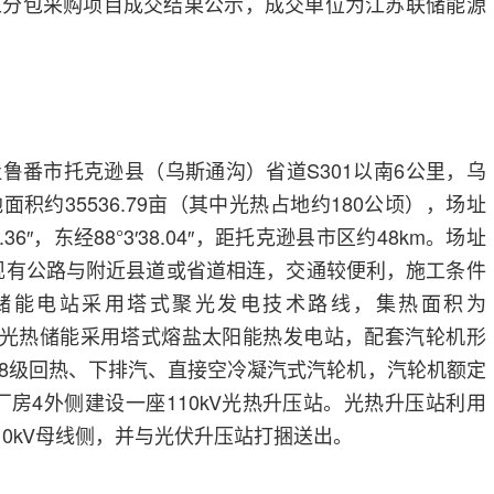
工分包采购项目成交结果公示，成交单位为江苏联储能源
鲁番市托克逊县（乌斯通沟）省道S301以南6公里，乌
积约35536.79亩（其中光热占地约180公顷），场址
.36″，东经88°3′38.04″，距托克逊县市区约48km。场址
场现有公路与附近县道或省道相连，交通较便利，施工条件
热储能电站采用塔式聚光发电技术路线，集热面积为
8h。光热储能采用塔式熔盐太阳能热发电站，配套汽轮机形
8级回热、下排汽、直接空冷凝汽式汽轮机，汽轮机额定
厂房4外侧建设一座110kV光热升压站。光热升压站利用
10kV母线侧，并与光伏升压站打捆送出。