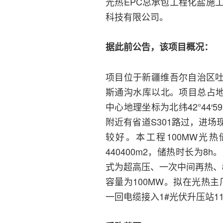
光热EPC总承包工程化盐施
科技有限公司。
据此前公告，该项目概况：
项目位于新疆维吾尔自治区吐
斯通沟水库以北。项目总占地面
中心地理坐标为北纬42°44′59
附近有省道S301路过，进
较好。本工程100MW光
440400m2，储热时长为
式为超高压、一次中间再热、
容量为100MW。拟在光热主
一回电缆接入1#光伏升压站1