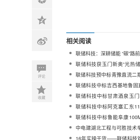
相关阅读
联储科技：深耕储能 “碳”路
联储科技获玉门新奥“光热储
电”示范项目总包认可
联储科技预中标青豫直流二
评论
基地10万千瓦光热工程第二
联储科技中标吉西基地鲁固直
务
瓦外送项目2-1（光热100M
联储科技中标甘肃酒泉玉门3
收藏
空气储能电站示范工程EPC
联储科技中标阿克塞汇东11
元熔盐化盐服务
目化盐服务
联储科技中标鲁能阜康100
化盐工程技术服务
中电建湖北工程与可胜技术
焦光热领域务实合作
16年实操干货——联储科技