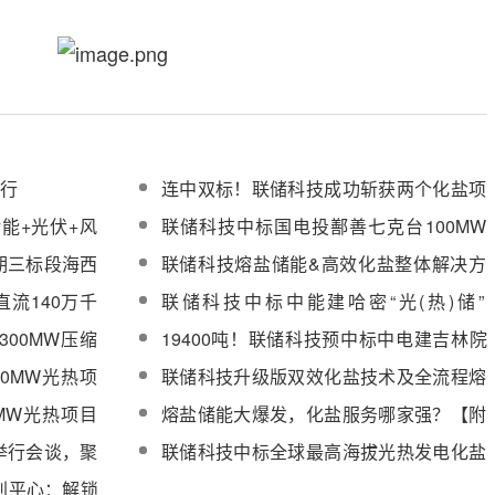
前行
连中双标！联储科技成功斩获两个化盐项
目订单
能+光伏+风
联储科技中标国电投鄯善七克台100MW
光热发电项目化盐服务
期三标段海西
联储科技熔盐储能&高效化盐整体解决方
批加盐化盐服
案将亮相CPC2025第十二届光热大会
流140万千
联储科技中标中能建哈密“光(热)储”
W）化盐服务
1500MW基地项目150MW光热电站化盐
00MW压缩
19400吨！联储科技预中标中电建吉林院
服务项目
总承包项目三
100MW光热工程EPC总承包项目化盐服
0MW光热项
联储科技升级版双效化盐技术及全流程熔
务
盐储能系统解决方案将重磅亮相
MW光热项目
熔盐储能大爆发，化盐服务哪家强？【附
CPC2026
重点厂商名录&项目业绩】
举行会谈，聚
联储科技中标全球最高海拔光热发电化盐
服务项目
刘平心：解锁