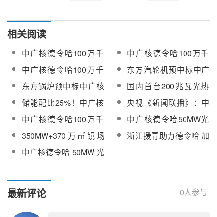
相关阅读
中广核德令哈100万千
中广核德令哈100万千
瓦光热储一体化项目汽
瓦光热储一体化项目聚
中广核德令哈100万千
东方汽轮机预中标中广
轮发电机组公开招标
光集热系统公开招标
瓦光热储一体化项目蒸
核德令哈100万千瓦光
东方锅炉预中标中广核
国内首台200兆瓦光热
汽发生系统公开招标
热储项目汽轮发电机组
德令哈100万千瓦光热
汽轮机发运！将应用于
储能配比25%！中广核
央视《新闻联播》：中
储一体化项目蒸汽发生
中广核德令哈100万千
德令哈100万千瓦光热
广核德令哈100万千瓦
中广核德令哈100万千
中广核德令哈50MW光
系统
瓦光热储一体化项目
储一体化项目建设如火
光热储一体化项目取得
瓦光热储一体化项目
热电站2026-2028年反
350MW+370万㎡镜场
浙江援青助力德令哈 加
如荼
新进展
2026年度日常检修维护
射镜备品备件框架采购
+15h储能！全球单机储
速打造“中国光热之都”
中广核德令哈 50MW 光
服务采购
热容量最大光热电站在
热示范电站发布蒸汽发
青海格尔木开工建设！
生器采购及更换服务招
标
最新评论
0
人参与