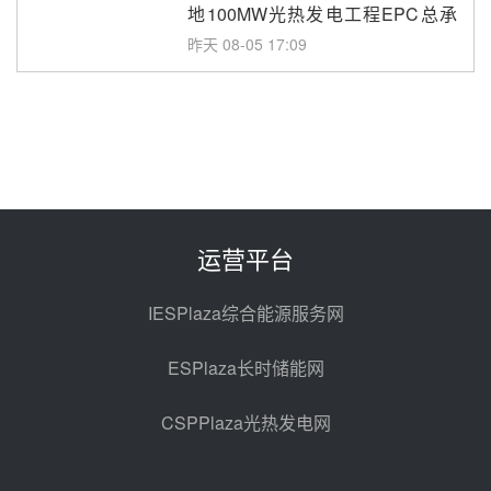
地100MW光热发电工程EPC总承
包项目熔盐介质超声波流量计采购
昨天 08-05 17:09
节点突破！独山子石化光伏熔盐储
能示范项目电加热器厂房顺利封顶
昨天 08-05 14:48
7400吨！迪尔化工成功签订鲁西火
电机组灵活性改造项目三元液态盐
采购合同
昨天 08-05 14:12
运营平台
迪尔化工预中标华能西安热工院
2026-2029年熔盐介质框架协议
IESPlaza综合能源服务网
昨天 08-05 11:37
ESPlaza长时储能网
中能建华中试研院中标重能新疆
100MW光热项目机组调试及性能
CSPPlaza光热发电网
试验
昨天 08-05 10:41
解读丨十五五电源结构优化：光热