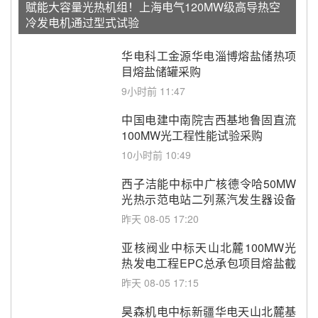
赋能大容量光热机组！上海电气120MW级高导热空
冷发电机通过型式试验
华电科工金源华电淄博熔盐储热项
目熔盐储罐采购
9小时前 11:47
中国电建中南院吉西基地鲁固直流
100MW光工程性能试验采购
10小时前 10:49
西子洁能中标中广核德令哈50MW
光热示范电站二列蒸汽发生器设备
采购
昨天 08-05 17:20
亚核阀业中标天山北麓100MW光
热发电工程EPC总承包项目熔盐截
止阀、熔盐三偏心蝶阀采购
昨天 08-05 17:15
昊森机电中标新疆华电天山北麓基