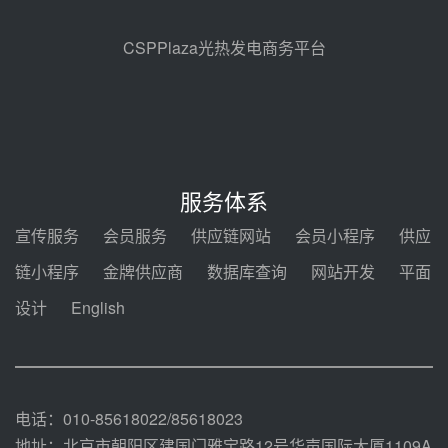
规模化助力构建绿色低碳电力供给
格局
昨天 08-05 09:11
CSPPlaza光热发电商务平台
华能西安热工院熔盐电伴热三年框
架协议项目中标候选人公示
前天 08-04 11:33
350MW光热大基地建设提速！哈
锅中标格尔木项目蒸汽发生系统
服务体系
前天 08-04 09:54
宣传服务
会员服务
供应链网站
会员小程序
供应
甘肃建投安装公司赴京洽谈，深化
链小程序
金牌供应商
数据库查询
网站开发
平面
瓜州、博州光热项目战略合作
设计
English
前天 08-04 09:27
新型电力系统建设“十五五”规划印
发！明确推动光热发电规模化发展
前天 08-04 09:16
电话：010-85618022/85618023
地址：北京市朝阳区建国门雅宝路12号华声国际大厦1109A