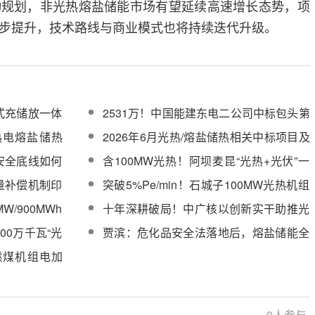
动规划，非光热熔盐储能市场有望延续高速增长态势，项
步提升，技术路线与商业模式也将持续迭代升级。
式充储放一体
2531万！中国能建东电二公司中标包头第
一热电厂基于熔盐储热的调频调峰安全供
台热电熔盐储热
2026年6月光热/熔盐储热相关中标项目及
汽改造EPC项目
包招标
单位一览
安全底线如何
含100MW光热！阿坝麦昆“光热+光伏”一
体化示范项目（一期）前期工作启动
量补偿机制印
突破5%Pe/min！石城子100MW光热机组
年
协调控制攻关取得重大进展
W/900MWh
十年深耕破局！中广核以创新实干助推光
热产业规模化发展
00万千瓦“光
贾滨：危化品安全法落地后，熔盐储能全
试运行阶段
流程合规怎么走？
燃煤机组电加
改造项目初步
0
人参与