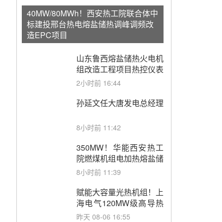
40MW/80MWh！西安热工院联合体中
标建投邢台热电熔盐储热调峰调频改
造EPC项目
山东鲁西熔盐储热火电机
组改造工程项目热控仪表
成套设备采购
2小时前 16:44
孙延文任大唐发电总经理
8小时前 11:42
350MW！华能西安热工
院燃煤机组电加热熔盐储
能提升机组灵活性改造项
8小时前 11:39
目初步设计第三方评审服
务采购
赋能大容量光热机组！上
海电气120MW级高导热
空冷发电机通过型式试验
昨天 08-06 16:55