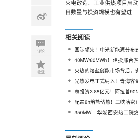
火电改造、工业供热项目启
目数量与投资规模也有望进一
相关阅读
国际领先！中光新能源分布
评论
熔盐储热技术通过权威鉴定
40MW/80MWh！建投邢
调峰调频改造项目EPC总承
火热的熔盐储能市场背后，
收藏
守？
光热发电正式纳入！青海容
发：185元/kW·年，有效期5
总投资3.88亿元！阿拉善90M
熔盐储能项目完成备案
配置8h熔盐储热！三峡哈密1
热+光伏”项目顺利转入商业
350MW！华能西安热工院
热熔盐储能提升机组灵活性
设计第三方评审服务采购