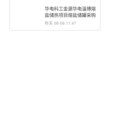
华电科工金源华电淄博熔
盐储热项目熔盐储罐采购
昨天 08-06 11:47
中国电建中南院吉西基地
鲁固直流100MW光工程
性能试验采购
昨天 08-06 10:49
西子洁能中标中广核德令
哈50MW光热示范电站二
列蒸汽发生器设备采购
前天 08-05 17:20
亚核阀业中标天山北麓
100MW光热发电工程
EPC总承包项目熔盐截
前天 08-05 17:15
止阀、熔盐三偏心蝶阀采
购
昊森机电中标新疆华电天
山北麓基地100MW光热
发电工程EPC总承包项
前天 08-05 17:09