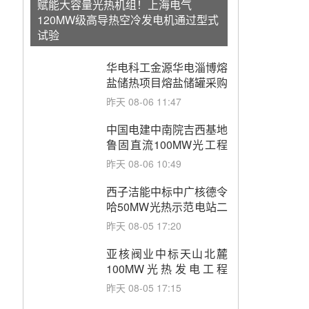
赋能大容量光热机组！上海电气
120MW级高导热空冷发电机通过型式
试验
华电科工金源华电淄博熔
盐储热项目熔盐储罐采购
昨天 08-06 11:47
中国电建中南院吉西基地
鲁固直流100MW光工程
性能试验采购
昨天 08-06 10:49
西子洁能中标中广核德令
哈50MW光热示范电站二
列蒸汽发生器设备采购
昨天 08-05 17:20
亚核阀业中标天山北麓
100MW光热发电工程
EPC总承包项目熔盐截
昨天 08-05 17:15
止阀、熔盐三偏心蝶阀采