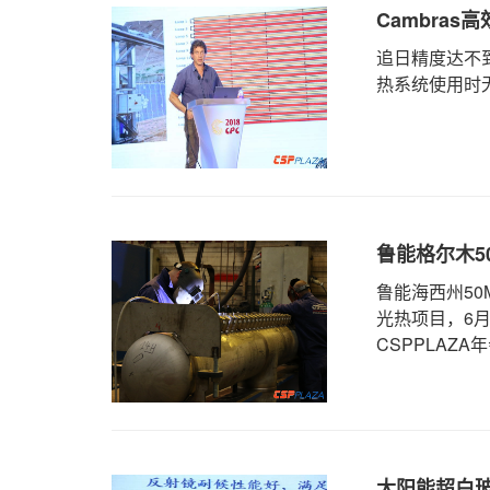
Cambra
追日精度达不
热系统使用时
鲁能格尔木5
鲁能海西州5
光热项目，6
CSPPLAZA
能公司销 ...
太阳能超白