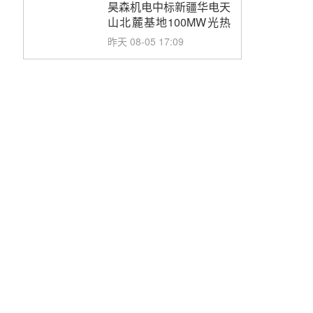
购
昊森机电中标新疆华电天
山北麓基地100MW光热
发电工程EPC总承包项
昨天 08-05 17:09
目熔盐介质超声波流量计
采购
节点突破！独山子石化光
伏熔盐储能示范项目电加
热器厂房顺利封顶
前天 08-05 14:48
7400吨！迪尔化工成功
签订鲁西火电机组灵活性
改造项目三元液态盐采购
前天 08-05 14:12
合同
迪尔化工预中标华能西安
热工院2026-2029年熔盐
介质框架协议
前天 08-05 11:37
中能建华中试研院中标重
能新疆100MW光热项目
机组调试及性能试验
前天 08-05 10:41