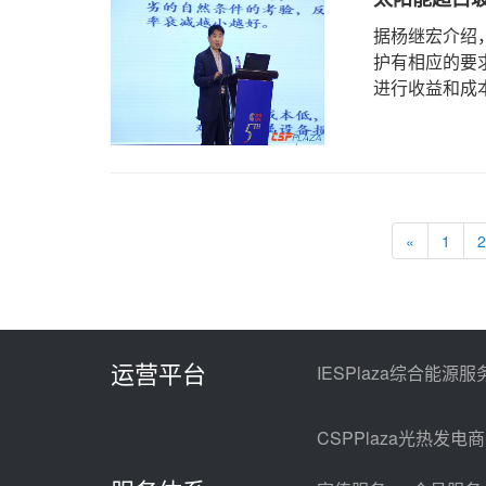
据杨继宏介绍
护有相应的要
进行收益和成本
«
1
2
运营平台
IESPlaza综合能源服
CSPPlaza光热发电