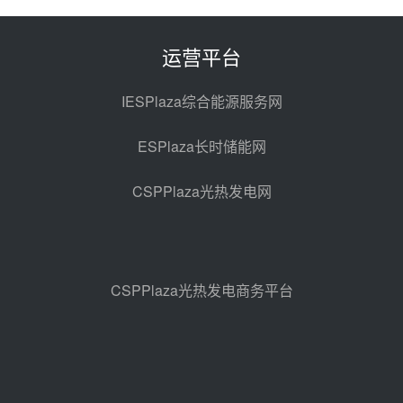
100MW光工程性能试验采购
前天 08-06 10:49
运营平台
西子洁能中标中广核德令哈50MW
光热示范电站二列蒸汽发生器设备
IESPlaza综合能源服务网
采购
08-05 17:20
ESPlaza长时储能网
亚核阀业中标天山北麓100MW光
热发电工程EPC总承包项目熔盐截
CSPPlaza光热发电网
止阀、熔盐三偏心蝶阀采购
08-05 17:15
昊森机电中标新疆华电天山北麓基
地100MW光热发电工程EPC总承
包项目熔盐介质超声波流量计采购
08-05 17:09
CSPPlaza光热发电商务平台
节点突破！独山子石化光伏熔盐储
能示范项目电加热器厂房顺利封顶
08-05 14:48
7400吨！迪尔化工成功签订鲁西火