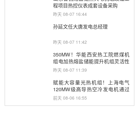
程项目热控仪表成套设备采购
昨天 08-07 16:44
孙延文任大唐发电总经理
昨天 08-07 11:42
350MW！华能西安热工院燃煤机
组电加热熔盐储能提升机组灵活性
改造项目初步设计第三方评审服务
昨天 08-07 11:39
采购
赋能大容量光热机组！上海电气
120MW级高导热空冷发电机通过
型式试验
前天 08-06 16:55
华电科工金源华电淄博熔盐储热项
目熔盐储罐采购
前天 08-06 11:47
中国电建中南院吉西基地鲁固直流