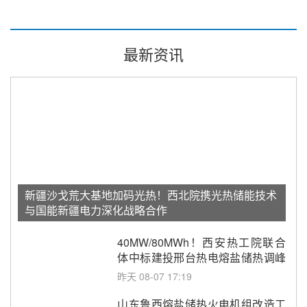
最新资讯
新疆沙戈荒大基地加码光热！西北院携光热储能技术
与国能新疆电力深化战略合作
40MW/80MWh！西安热工院联合
体中标建投邢台热电熔盐储热调峰
调频改造EPC项目
昨天 08-07 17:19
山东鲁西熔盐储热火电机组改造工