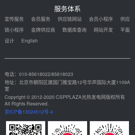
电机组灵活性改造项目三元液态盐
服务体系
采购合同
08-05 14:12
宣传服务
会员服务
供应链网站
会员小程序
供应
迪尔化工预中标华能西安热工院
链小程序
金牌供应商
数据库查询
网站开发
平面
2026-2029年熔盐介质框架协议
设计
English
08-05 11:37
中能建华中试研院中标重能新疆
100MW光热项目机组调试及性能
试验
08-05 10:41
电话：010-85618022/85618023
地址：北京市朝阳区建国门雅宝路12号华声国际大厦1109A
室
Copyright © 2012-2020 CSPPLAZA光热发电网版权所有
All Rights Reserved.
京ICP备13024512号-4