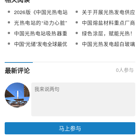
2026版《中国光热电站
关于开展光热发电供应
开发供应链指南》启动
商业绩更新统计工作的
光热电站的“动力心脏”
中国熔盐材料重点厂商
编辑
通知
——熔盐泵【附重点厂
名录【附项目业绩】
中国光热电站吸热器重
绿色涂层，赋能光热！
商名录及业绩】
点厂商名录【附业绩】
新丽华将光热镜涂料亮
中国“光储”发电全球最优
中国光热发电超白玻璃
相CPC2026
重点厂商名录【含业
绩】
最新评论
0
人参与
马上参与