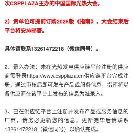
次CSPPLAZA主办的中国国际光热大会。
2）贵单位可提前订购2026版《指南》，大会结束后
平台将安排邮寄。
具体请联系13261472218（微信同号）。
2、录入办法：未在光热发电供应链平台注册的供应
商需登录https://www.cspplaza.cn供应链平台完成注
册，通过审核后即可发布产品或服务信息，指南将以
各供应商在该平台上发布的信息为准录入。
3、已在供应链平台上注册并发布产品或服务信息的
厂商，请务必更新您的信息，更新完毕后请联系
13261472218（微信同号）以确认完成。