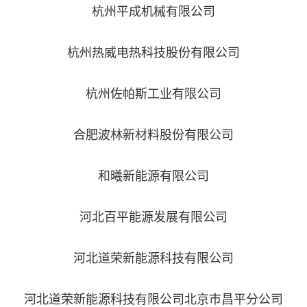
杭州平成机械有限公司
杭州热威电热科技股份有限公司
杭州佐帕斯工业有限公司
合肥波林新材料股份有限公司
和曦新能源有限公司
河北百平能源发展有限公司
河北道荣新能源科技有限公司
河北道荣新能源科技有限公司北京市昌平分公司