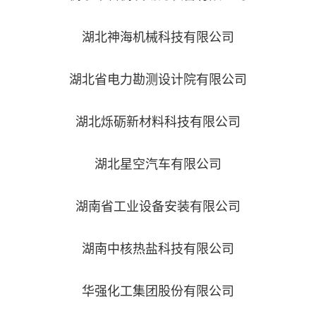
湖北神海机械科技有限公司
湖北省电力勘测设计院有限公司
湖北烁砺新材料科技有限公司
湖北星空汽车有限公司
湖南省工业设备安装有限公司
湖南中核热盐科技有限公司
华强化工集团股份有限公司