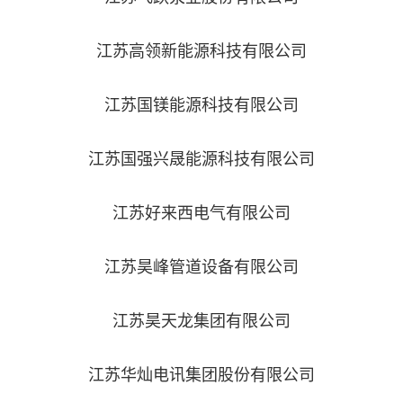
江苏高领新能源科技有限公司
江苏国镁能源科技有限公司
江苏国强兴晟能源科技有限公司
江苏好来西电气有限公司
江苏昊峰管道设备有限公司
江苏昊天龙集团有限公司
江苏华灿电讯集团股份有限公司