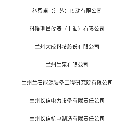
科恩卓（江苏）传动有限公司
科隆测量仪器（上海）有限公司
兰州大成科技股份有限公司
兰州兰泵有限公司
兰州兰石能源装备工程研究院有限公司
兰州长信电力设备有限责任公司
兰州长信机电制造有限责任公司