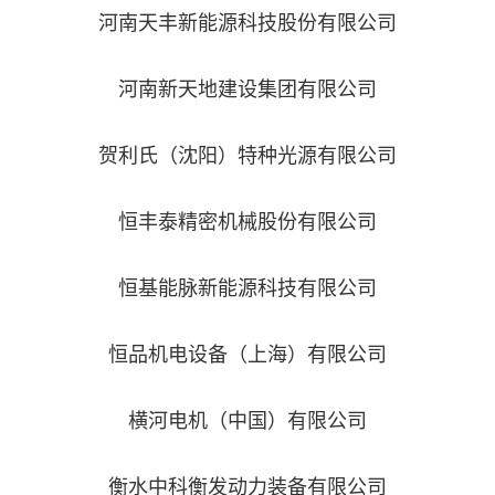
河南天丰新能源科技股份有限公司
河南新天地建设集团有限公司
贺利氏（沈阳）特种光源有限公司
恒丰泰精密机械股份有限公司
恒基能脉新能源科技有限公司
恒品机电设备（上海）有限公司
横河电机（中国）有限公司
衡水中科衡发动力装备有限公司