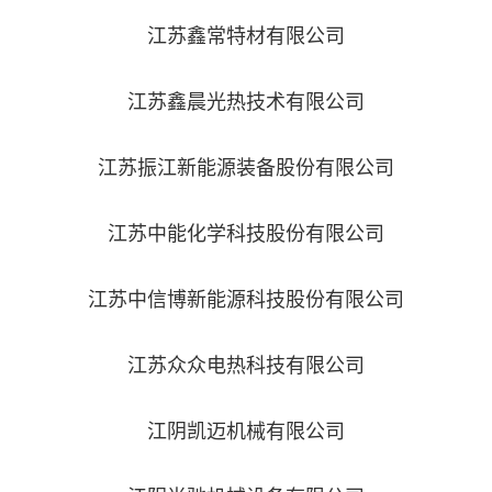
江苏鑫常特材有限公司
江苏鑫晨光热技术有限公司
江苏振江新能源装备股份有限公司
江苏中能化学科技股份有限公司
江苏中信博新能源科技股份有限公司
江苏众众电热科技有限公司
江阴凯迈机械有限公司