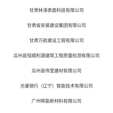
甘肃林涛表面科技有限公司
甘肃省安装建设集团有限公司
甘肃万航建设工程有限公司
瓜州县恒顺利源建筑工程质量检测有限公司
瓜州县伟莹建材有限公司
光睿驰行（辽宁）智能技术有限公司
广州晖能新材料有限公司