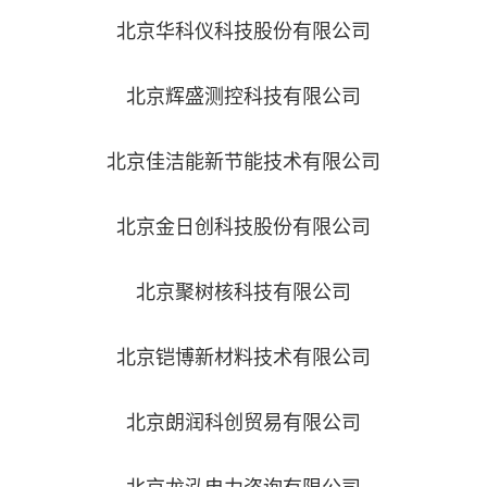
北京华科仪科技股份有限公司
北京辉盛测控科技有限公司
北京佳洁能新节能技术有限公司
北京金日创科技股份有限公司
北京聚树核科技有限公司
北京铠博新材料技术有限公司
北京朗润科创贸易有限公司
北京龙泓电力咨询有限公司