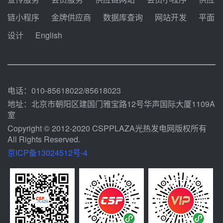
迪尔化工预中标华能西安热工院
链小程序
金牌供应商
数据库查询
网站开发
平面
2026-2029年熔盐介质框架协议
设计
English
08-05 11:37
中能建华中试研院中标重能新疆
100MW光热项目机组调试及性能
试验
08-05 10:41
电话：010-85618022/85618023
地址：北京市朝阳区建国门雅宝路12号华声国际大厦1109A
室
Copyright © 2012-2020 CSPPLAZA光热发电网版权所有
All Rights Reserved.
京ICP备13024512号-4