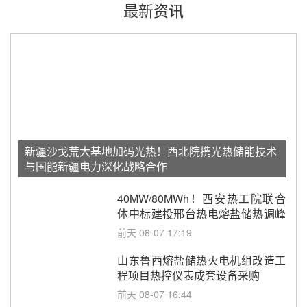
最新资讯
新疆沙戈荒大基地加码光热！西北院携光热储能技术
与国能新疆电力深化战略合作
40MW/80MWh！西安热工院联合
体中标建投邢台热电熔盐储热调峰
调频改造EPC项目
前天 08-07 17:19
山东鲁西熔盐储热火电机组改造工
程项目热控仪表成套设备采购
前天 08-07 16:44