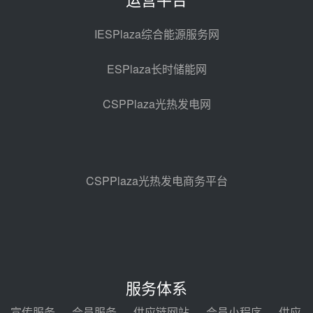
西子洁能中标中广核德令哈50MW
光热示范电站二列蒸汽发生器设备
IESPlaza综合能源服务网
采购
08-05 17:20
ESPlaza长时储能网
亚核阀业中标天山北麓100MW光
热发电工程EPC总承包项目熔盐截
CSPPlaza光热发电网
止阀、熔盐三偏心蝶阀采购
08-05 17:15
昊森机电中标新疆华电天山北麓基
地100MW光热发电工程EPC总承
包项目熔盐介质超声波流量计采购
08-05 17:09
CSPPlaza光热发电商务平台
节点突破！独山子石化光伏熔盐储
能示范项目电加热器厂房顺利封顶
08-05 14:48
7400吨！迪尔化工成功签订鲁西火
电机组灵活性改造项目三元液态盐
服务体系
采购合同
08-05 14:12
宣传服务
会员服务
供应链网站
会员小程序
供应