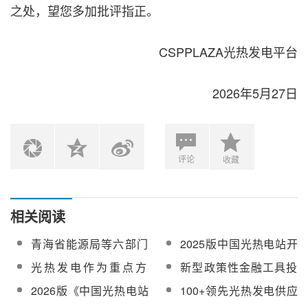
之处，望您多加批评指正。
CSPPLAZA光热发电平台
2026年5月27日
评论
收藏
相关阅读
青海省能源局等六部门
2025版中国光热电站开
联合发布《青海省新能
发供应链指南在线订购
光热发电作为重点方
新型政策性金融工具投
源项目开发建设管理指
向！青海省科技厅发布
向光热发电！吉林发改
2026版《中国光热电站
100+领先光热发电供应
南》
《关于印发青海省2026
委编制《吉林省政府性
开发供应链指南》启动
商业绩将录入2026版