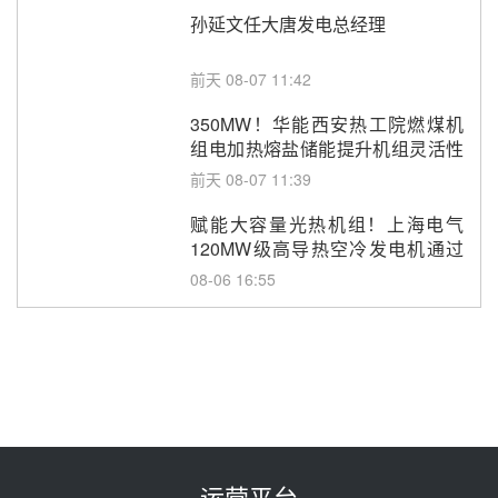
孙延文任大唐发电总经理
前天 08-07 11:42
350MW！华能西安热工院燃煤机
组电加热熔盐储能提升机组灵活性
改造项目初步设计第三方评审服务
前天 08-07 11:39
采购
赋能大容量光热机组！上海电气
120MW级高导热空冷发电机通过
型式试验
08-06 16:55
华电科工金源华电淄博熔盐储热项
目熔盐储罐采购
08-06 11:47
中国电建中南院吉西基地鲁固直流
100MW光工程性能试验采购
08-06 10:49
运营平台