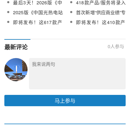
最后3天！2026版《中
418款产品/服务将录入
年度省级科技计划项目
投资重大项目谋划指南
编辑
《中国光热电站开发供
国光热电站开发供应链
2026版《中国光热电站
申报指南的通知》
（2025年版）》
2025版《中国光热电站
首次新增“供应商业绩”专
应链指南》【附名录】
指南》即将截止录入！
开发供应链指南》【附
开发供应链指南》启动
栏！2024版中国光热电
即将发布！这617款产
即将发布！这410款产
名录】
编辑
站开发供应链指南在线
品/服务信息将录入2024
品/服务信息将录入2025
订购
版《中国光热电站开发
版《中国光热电站开发
供应链指南》
供应链指南》
最新评论
0
人参与
马上参与